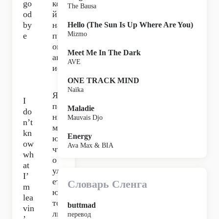
go
ко
The Bausa
od
й
by
на
Hello (The Sun Is Up Where Are You)
Mizmo
e
пр
ощ
Meet Me In The Dark
ан
AVE
ие.
ONE TRACK MIND
Naïka
Я
I
по
Maladie
do
ни
Mauvais Djo
n’t
ма
kn
Energy
ю,
ow
Ava Max & BIA
чт
wh
о
at
ул
I’
ета
Словарь Сленга
m
ю
lea
то
buttmad
vin
ль
перевод