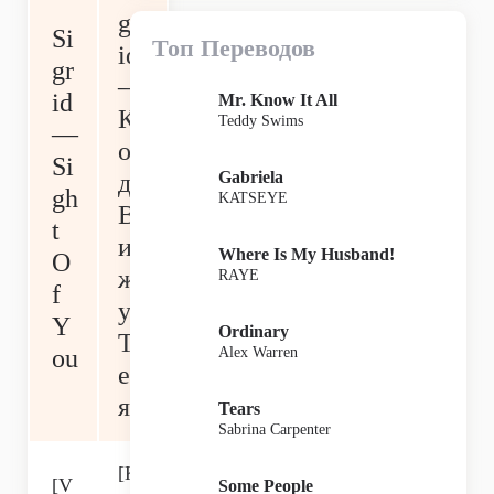
gr
Si
Топ Переводов
id
gr
—
id
Mr. Know It All
К
Teddy Swims
—
ог
Si
Gabriela
да
gh
KATSEYE
В
t
и
Where Is My Husband!
O
ж
RAYE
f
у
Y
Ordinary
Т
Alex Warren
ou
еб
я
Tears
Sabrina Carpenter
[К
[V
Some People