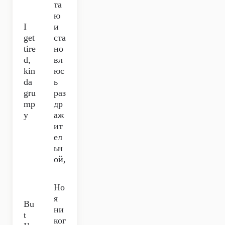
та
ю
I
и
get
ста
tire
но
d,
вл
kin
юс
da
ь
gru
раз
mp
др
y
аж
ит
ел
ьн
ой,
Но
я
Bu
ни
t
ког