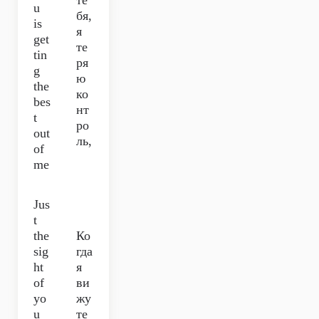
те
u
бя,
is
я
get
те
tin
ря
g
ю
the
ко
bes
нт
t
ро
out
ль,
of
me
Jus
t
the
Ко
sig
гда
ht
я
of
ви
yo
жу
u
те