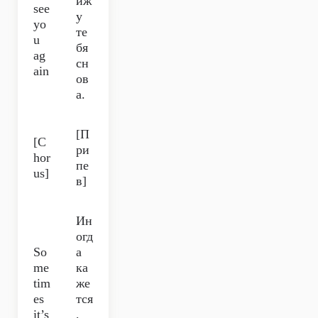
иж
see
у
yo
те
u
бя
ag
сн
ain
ов
а.
[П
[C
ри
hor
пе
us]
в]
Ин
огд
So
а
me
ка
tim
же
es
тся
it’s
,