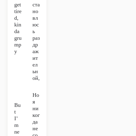
get
ста
tire
но
d,
вл
kin
юс
da
ь
gru
раз
mp
др
y
аж
ит
ел
ьн
ой,
Но
я
Bu
ни
t
ког
I’
да
m
не
ne
со