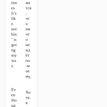
tim
же
es
тся
it’s
,
lik
чт
e
о
not
ни
hin
чт
’ is
о
goi
не
ng
ид
my
ёт
wa
по
y
-м
ое
му,
Ev
Хо
en
тя
tho
я
ug