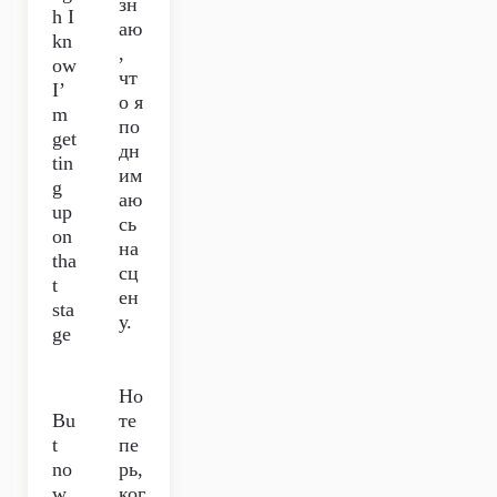
зн
h I
аю
kn
,
ow
чт
I’
о я
m
по
get
дн
tin
им
g
аю
up
сь
on
на
tha
сц
t
ен
sta
у.
ge
Но
Bu
те
t
пе
no
рь,
w
ког