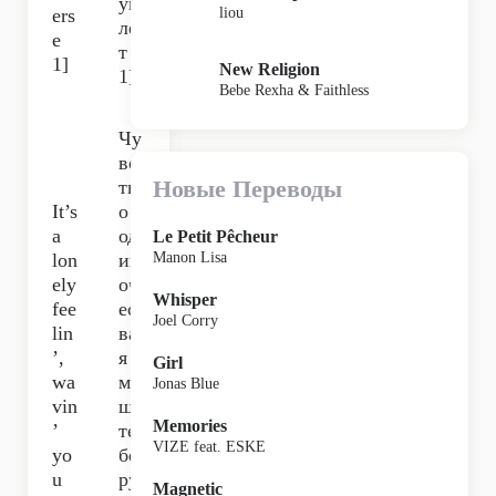
уп
liou
ers
ле
e
т
1]
New Religion
1]
Bebe Rexha & Faithless
Чу
вс
Новые Переводы
тв
It’s
о
a
од
Le Petit Pêcheur
lon
ин
Manon Lisa
ely
оч
Whisper
fee
ест
Joel Corry
lin
ва,
’,
я
Girl
wa
ма
Jonas Blue
vin
шу
Memories
’
те
VIZE feat. ESKE
yo
бе
u
ру
Magnetic