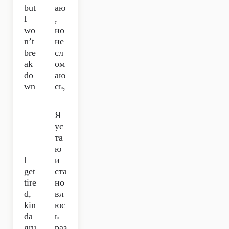
but
аю
I
,
wo
но
n’t
не
bre
сл
ak
ом
do
аю
wn
сь,
Я
ус
та
ю
I
и
get
ста
tire
но
d,
вл
kin
юс
da
ь
gru
раз