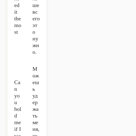
ed
ше
it
вс
the
его
mo
эт
st
о
ну
жн
о.
М
ож
Ca
еш
n
ь
yo
уд
u
ер
hol
жа
d
ть
me
ме
if I
ня,
wa
ес