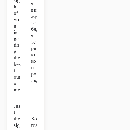
sig
я
ht
ви
of
жу
yo
те
u
бя,
is
я
get
те
tin
ря
g
ю
the
ко
bes
нт
t
ро
out
ль,
of
me
Jus
t
the
Ко
sig
гда