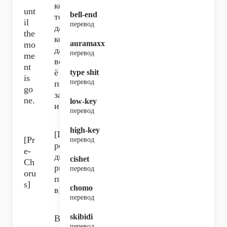
’
ко
unt
bell-end
тог
il
перевод
да,
the
ког
auramaxx
mo
да
перевод
me
вс
nt
ё
type shit
is
перевод
по
go
зад
ne.
low-key
и.
перевод
high-key
[П
[Pr
перевод
ре
e-
дп
cishet
Ch
ри
перевод
oru
пе
s]
chomo
в]
перевод
skibidi
Въ
перевод