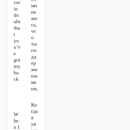
ver
мн
in
ев
do
аю
ubt
сь,
tha
чт
t
о
yo
ты
u’v
по
e
дд
got
ер
my
жи
ba
шь
ck
ме
ня,
Ко
гда
W
я
he
ув
n I