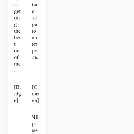
is
бя,
get
я
tin
те
g
ря
the
ю
bes
ко
t
нт
out
ро
of
ль.
me
.
[Br
[С
idg
вяз
e]
ка]
Чё
рт
ме