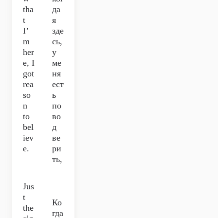
tha
да
t
я
I’
зде
m
сь,
her
у
e, I
ме
got
ня
rea
ест
so
ь
n
по
to
во
bel
д
iev
ве
e.
ри
ть,
Jus
t
Ко
the
гда