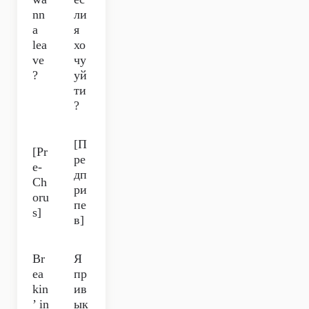
nn
ли
a
я
lea
хо
ve
чу
?
уй
ти
?
[П
[Pr
ре
e-
дп
Ch
ри
oru
пе
s]
в]
Br
Я
ea
пр
kin
ив
’ in
ык