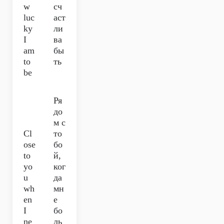
w
сч
luc
аст
ky
ли
I
ва
am
бы
to
ть
be
Ря
до
м с
Cl
то
ose
бо
to
й,
yo
ког
u
да
wh
мн
en
е
I
бо
ne
ль