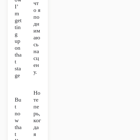
чт
I’
о я
m
по
get
дн
tin
им
g
аю
up
сь
on
на
tha
сц
t
ен
sta
у.
ge
Но
Bu
те
t
пе
no
рь,
w
ког
tha
да
t
я