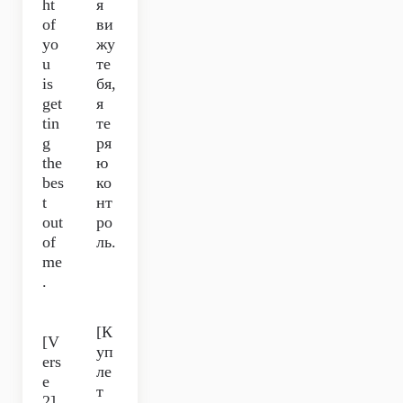
ht
я
of
ви
yo
жу
u
те
is
бя,
get
я
tin
те
g
ря
the
ю
bes
ко
t
нт
out
ро
of
ль.
me
.
[К
[V
уп
ers
ле
e
т
2]