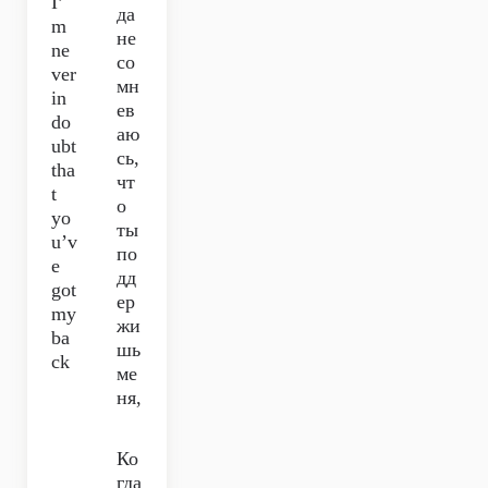
I’
да
m
не
ne
со
ver
мн
in
ев
do
аю
ubt
сь,
tha
чт
t
о
yo
ты
u’v
по
e
дд
got
ер
my
жи
ba
шь
ck
ме
ня,
Ко
гда