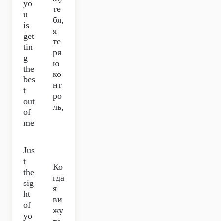
yo
те
u
бя,
is
я
get
те
tin
ря
g
ю
the
ко
bes
нт
t
ро
out
ль,
of
me
Jus
t
Ко
the
гда
sig
я
ht
ви
of
жу
yo