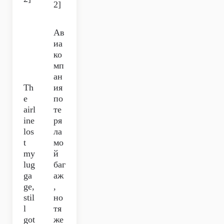
2]
Ав
иа
ко
мп
ан
Th
ия
e
по
airl
те
ine
ря
los
ла
t
мо
my
й
lug
баг
ga
аж
ge,
,
stil
но
l
тя
got
же