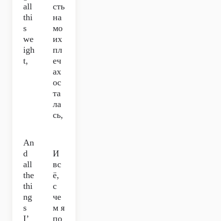
all
сть
thi
на
s
мо
we
их
igh
пл
t,
еч
ах
ос
та
ла
сь,
An
d
И
all
вс
the
ё,
thi
с
ng
че
s
м я
I’
по