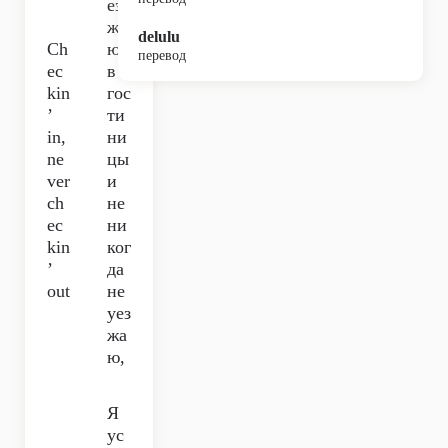
ез
жа
delulu
Ch
ю
перевод
ec
в
kin
гос
’
ти
in,
ни
ne
цы
ver
и
ch
не
ec
ни
kin
ког
’
да
out
не
уез
жа
ю,
Я
ус