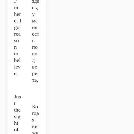
I’
зде
m
сь,
her
у
e, I
ме
got
ня
rea
ест
so
ь
n
по
to
во
bel
д
iev
ве
e.
ри
ть,
Jus
t
Ко
the
гда
sig
я
ht
ви
of
жу