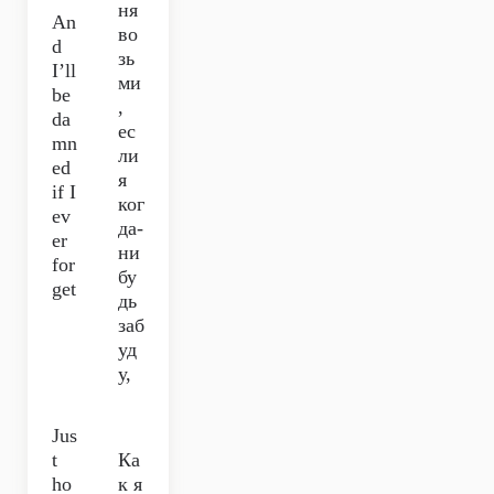
ня
An
во
d
зь
I’ll
ми
be
,
da
ес
mn
ли
ed
я
if I
ког
ev
да-
er
ни
for
бу
get
дь
заб
уд
у,
Jus
t
Ка
ho
к я