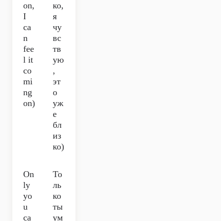
on,
ко,
I
я
ca
чу
n
вс
fee
тв
l it
ую
co
,
mi
эт
ng
о
on)
уж
е
бл
из
ко)
On
То
ly
ль
yo
ко
u
ты
ca
ум