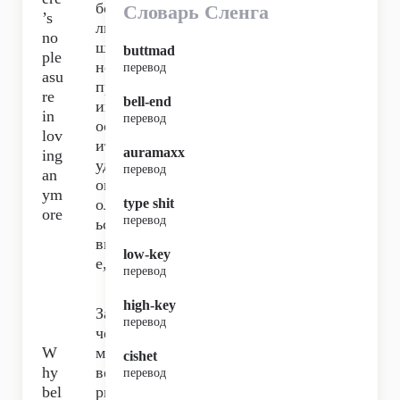
бо
Словарь Сленга
’s
ль
no
ше
buttmad
ple
не
перевод
asu
пр
re
bell-end
ин
in
перевод
ос
lov
ит
auramaxx
ing
уд
перевод
an
ов
ym
ол
type shit
ore
перевод
ьст
ви
low-key
е,
перевод
high-key
За
перевод
че
W
м
cishet
hy
ве
перевод
bel
ри