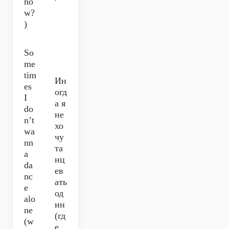
no
w?
)
So
me
tim
Ин
es
огд
I
а я
do
не
n’t
хо
wa
чу
nn
та
a
нц
da
ев
nc
ать
e
од
alo
ин
ne
(гд
(w
е