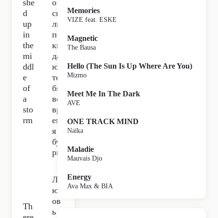
she
о
Memories
d
си
VIZE feat. ESKE
up
лы
in
по
Magnetic
the
ки
The Bausa
mi
да
ddl
ют
Hello (The Sun Is Up Where Are You)
Mizmo
e
те
of
бя
Meet Me In The Dark
a
во
AVE
sto
вр
rm
ем
ONE TRACK MIND
я
Naïka
бу
Maladie
ри,
Mauvais Djo
Energy
Л
Ava Max & BIA
юб
ов
Th
ь
ere