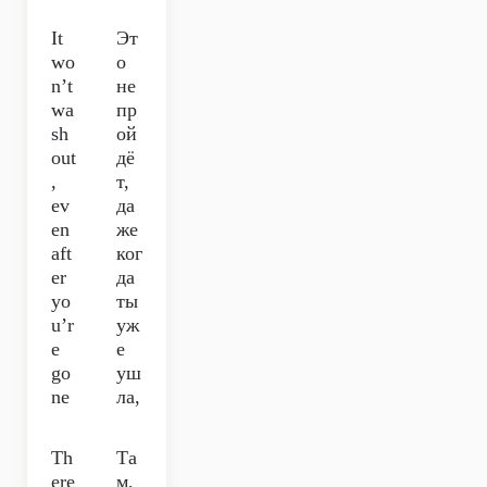
It
Эт
wo
о
n’t
не
wa
пр
sh
ой
out
дё
,
т,
ev
да
en
же
aft
ког
er
да
yo
ты
u’r
уж
e
е
go
уш
ne
ла,
Th
Та
ere
м,