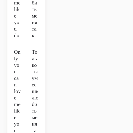
me
би
lik
ть
e
ме
yo
ня
u
та
do
к,
On
То
ly
ль
yo
ко
u
ты
ca
ум
n
ее
lov
шь
e
лю
me
би
lik
ть
e
ме
yo
ня
u
та