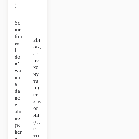
)
So
me
tim
Ин
es
огд
I
а я
do
не
n’t
хо
wa
чу
nn
та
a
нц
da
ев
nc
ать
e
од
alo
ин
ne
(гд
(w
е
her
ты
e