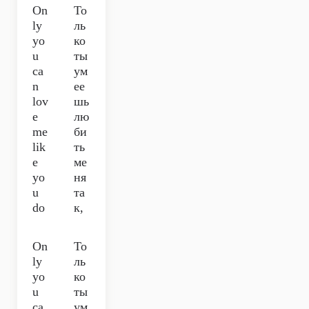
On
То
ly
ль
yo
ко
u
ты
ca
ум
n
ее
lov
шь
e
лю
me
би
lik
ть
e
ме
yo
ня
u
та
do
к,
On
То
ly
ль
yo
ко
u
ты
ca
ум