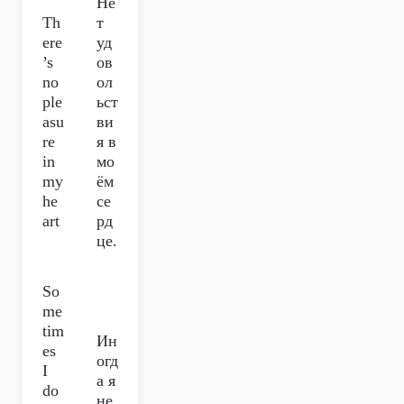
Не
Th
т
ere
уд
’s
ов
no
ол
ple
ьст
asu
ви
re
я в
in
мо
my
ём
he
се
art
рд
це.
So
me
tim
Ин
es
огд
I
а я
do
не