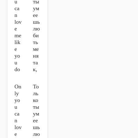
u
ты
ca
ум
n
ее
lov
шь
e
лю
me
би
lik
ть
e
ме
yo
ня
u
та
do
к,
On
То
ly
ль
yo
ко
u
ты
ca
ум
n
ее
lov
шь
e
лю