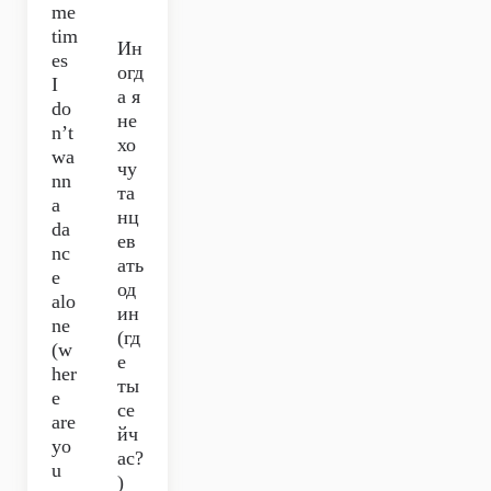
me
tim
Ин
es
огд
I
а я
do
не
n’t
хо
wa
чу
nn
та
a
нц
da
ев
nc
ать
e
од
alo
ин
ne
(гд
(w
е
her
ты
e
се
are
йч
yo
ас?
u
)