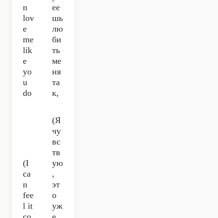
n
ее
lov
шь
e
лю
me
би
lik
ть
e
ме
yo
ня
u
та
do
к,
(Я
чу
вс
тв
(I
ую
ca
,
n
эт
fee
о
l it
уж
co
е