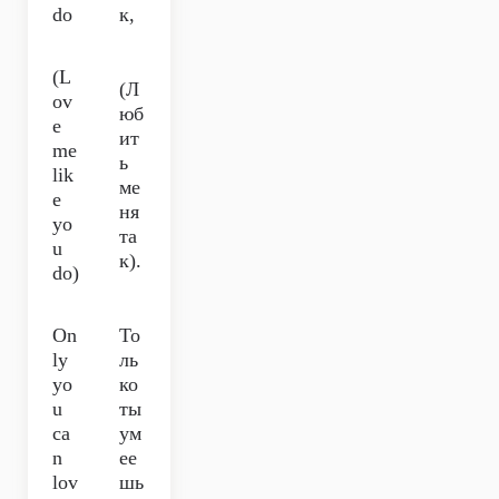
do
к,
(L
(Л
ov
юб
e
ит
me
ь
lik
ме
e
ня
yo
та
u
к).
do)
On
То
ly
ль
yo
ко
u
ты
ca
ум
n
ее
lov
шь