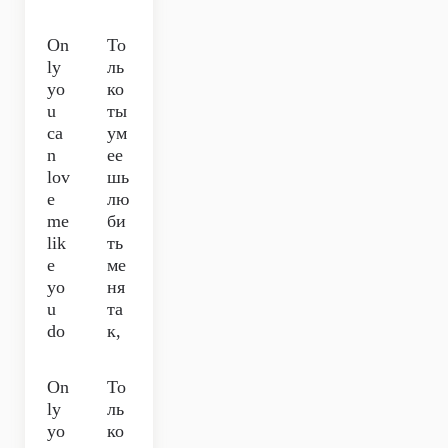
On
То
ly
ль
yo
ко
u
ты
ca
ум
n
ее
lov
шь
e
лю
me
би
lik
ть
e
ме
yo
ня
u
та
do
к,
On
То
ly
ль
yo
ко