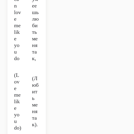
n
ее
lov
шь
e
лю
me
би
lik
ть
e
ме
yo
ня
u
та
do
к,
(L
(Л
ov
юб
e
ит
me
ь
lik
ме
e
ня
yo
та
u
к).
do)