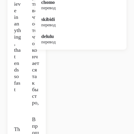
chomo
iev
ть
перевод
e
во
in
чт
skibidi
an
о-
перевод
yth
то,
ing
чт
delulu
перевод
,
о
tha
ко
t
нч
en
ает
ds
ся
so
та
fas
к
t
бы
ст
ро,
В
пр
Th
ош