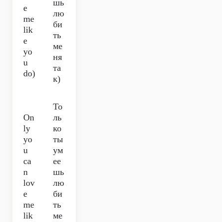
шь
e
лю
me
би
lik
ть
e
ме
yo
ня
u
та
do)
к)
То
On
ль
ly
ко
yo
ты
u
ум
ca
ее
n
шь
lov
лю
e
би
me
ть
lik
ме