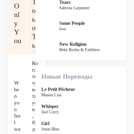
Т
Tears
O
Sabrina Carpenter
ол
nl
ьк
y
Some People
о
liou
Y
Т
ou
ы
New Religion
Bebe Rexha & Faithless
Ко
гда
Новые Переводы
ты
W
чу
he
вс
Le Petit Pêcheur
Manon Lisa
n
тв
yo
уе
Whisper
u
шь
Joel Corry
fee
,
l
бу
Girl
wa
дт
Jonas Blue