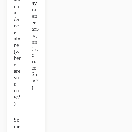
чу
nn
та
a
нц
da
ев
nc
ать
e
од
alo
ин
ne
(гд
(w
е
her
ты
e
се
are
йч
yo
ас?
u
)
no
w?
)
So
me