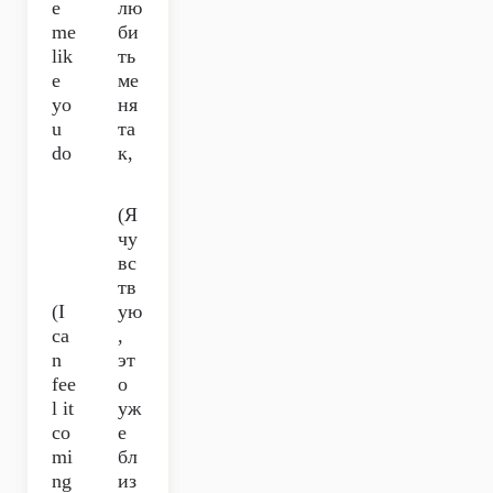
e
лю
me
би
lik
ть
e
ме
yo
ня
u
та
do
к,
(Я
чу
вс
тв
(I
ую
ca
,
n
эт
fee
о
l it
уж
co
е
mi
бл
ng
из