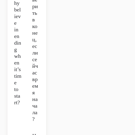
hy
ри
bel
ть
iev
в
e
ко
in
не
en
ц,
din
ес
g
ли
wh
се
en
йч
it’s
ас
tim
вр
e
ем
to
я
sta
на
rt?
ча
ла
?