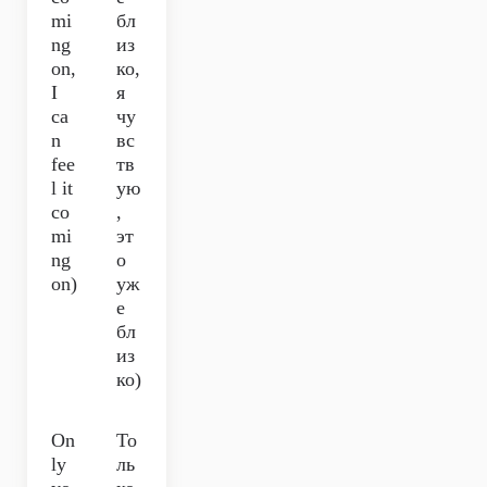
mi
бл
ng
из
on,
ко,
I
я
ca
чу
n
вс
fee
тв
l it
ую
co
,
mi
эт
ng
о
on)
уж
е
бл
из
ко)
On
То
ly
ль