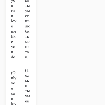
yo
ко
u
ты
ca
ум
n
ее
lov
шь
e
лю
me
би
lik
ть
e
ме
yo
ня
u
та
do
к,
(Т
(O
ол
nly
ьк
yo
о
u
ты
ca
ум
n
ее
lov