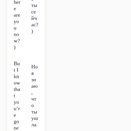
her
ты
e
се
are
йч
yo
ас?
u
)
no
w?
)
Bu
Но
t I
я
kn
зн
ow
аю
tha
,
t
чт
yo
о
u’r
ты
e
уш
go
ла.
ne