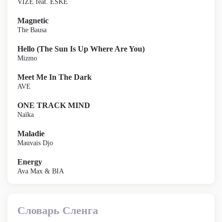
VIZE feat. ESKE
Magnetic
The Bausa
Hello (The Sun Is Up Where Are You)
Mizmo
Meet Me In The Dark
AVE
ONE TRACK MIND
Naïka
Maladie
Mauvais Djo
Energy
Ava Max & BIA
Словарь Сленга