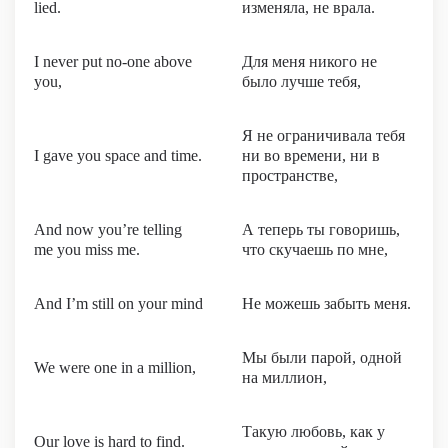
lied.
изменяла, не врала.
I never put no-one above
Для меня никого не
you,
было лучше тебя,
Я не ограничивала тебя
I gave you space and time.
ни во времени, ни в
пространстве,
And now you’re telling
А теперь ты говоришь,
me you miss me.
что скучаешь по мне,
And I’m still on your mind
Не можешь забыть меня.
Мы были парой, одной
We were one in a million,
на миллион,
Такую любовь, как у
Our love is hard to find.