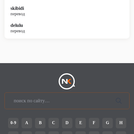
skibidi
перевод
delulu
перевод
0-9
A
B
C
D
E
F
G
H