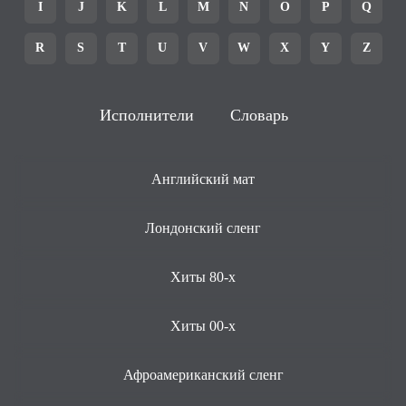
I
J
K
L
M
N
O
P
Q
R
S
T
U
V
W
X
Y
Z
Исполнители
Словарь
Английский мат
Лондонский сленг
Хиты 80-х
Хиты 00-х
Афроамериканский сленг