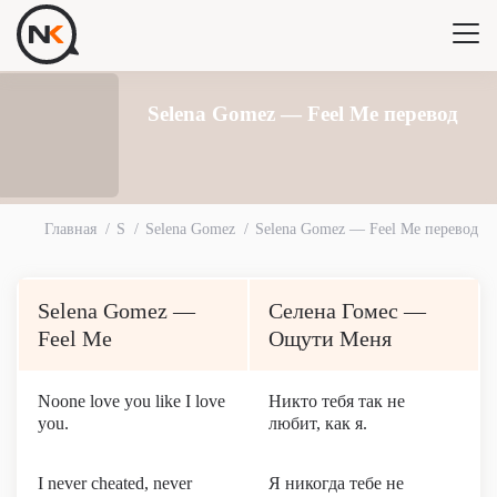
Selena Gomez — Feel Me перевод
Главная
S
Selena Gomez
Selena Gomez — Feel Me перевод
Selena Gomez —
Селена Гомес —
Feel Me
Ощути Меня
Noone love you like I love
Никто тебя так не
you.
любит, как я.
I never cheated, never
Я никогда тебе не