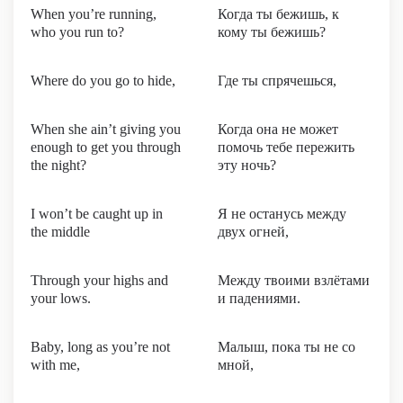
When you’re running,
Когда ты бежишь, к
who you run to?
кому ты бежишь?
Where do you go to hide,
Где ты спрячешься,
When she ain’t giving you
Когда она не может
enough to get you through
помочь тебе пережить
the night?
эту ночь?
I won’t be caught up in
Я не останусь между
the middle
двух огней,
Through your highs and
Между твоими взлётами
your lows.
и падениями.
Baby, long as you’re not
Малыш, пока ты не со
with me,
мной,