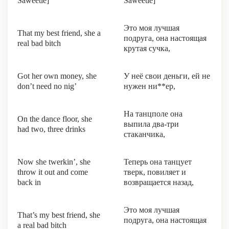
Saweetie]
Saweetie]
Это моя лучшая
That my best friend, she a
подруга, она настоящая
real bad bitch
крутая сучка,
Got her own money, she
У неё свои деньги, ей не
don’t need no nig’
нужен ни**ер,
На танцполе она
On the dance floor, she
выпила два-три
had two, three drinks
стаканчика,
Now she twerkin’, she
Теперь она танцует
throw it out and come
тверк, повиляет и
back in
возвращается назад,
Это моя лучшая
That’s my best friend, she
подруга, она настоящая
a real bad bitch