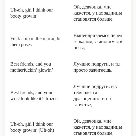
Ой, девчонка, мне
Uh-oh, girl I think our
кажется, у нас задницы
booty growin’
становятся больше,
Выпендриваемся перед
Fuck it up in the mirror, hit
зеркалом, становимся в
them poses
позы,
Best friends, and you
Лучшие подруги, и ты
motherfuckin’ glowin’
просто зажигаешь,
Лучшие подруги, и у
Best friends, and your
тебя блестят
wrist look like it’s frozen
драгоценности на
запястье,
Ой, девчонка, мне
Uh-oh, girl I think our
кажется, у нас задницы
booty growin’ (Uh-oh)
становятся больше,