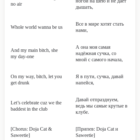
ногой на шею и не даёт
no air
дышать,
Все в мире хотят стать
Whole world wanna be us
нами,
А она моя самая
And my main bitch, she
надёжная сучка, со
my day-one
мной с самого начала,
On my way, bitch, let you
Я в пути, сучка, давай
get drunk
напейся,
Давай отпразднуем,
Let’s celebrate cuz we the
ведь мы самые крутые в
baddest in the club
клубе.
[Chorus: Doja Cat &
[Припев: Doja Cat и
Saweetie]
Saweetie]