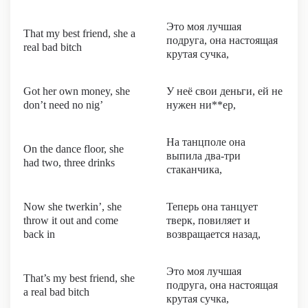
Это моя лучшая
That my best friend, she a
подруга, она настоящая
real bad bitch
крутая сучка,
Got her own money, she
У неё свои деньги, ей не
don’t need no nig’
нужен ни**ер,
На танцполе она
On the dance floor, she
выпила два-три
had two, three drinks
стаканчика,
Now she twerkin’, she
Теперь она танцует
throw it out and come
тверк, повиляет и
back in
возвращается назад,
Это моя лучшая
That’s my best friend, she
подруга, она настоящая
a real bad bitch
крутая сучка,