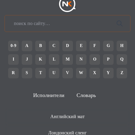
0-9
A
B
C
D
E
F
G
H
I
J
K
L
M
N
O
P
Q
R
S
T
U
V
W
X
Y
Z
Исполнители
Словарь
Английский мат
Лондонский сленг