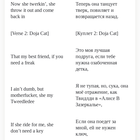
Now she twerkin’, she
Теперь она танцует
throw it out and come
тверк, повиляет и
back in
возвращается назад.
[Verse 2: Doja Cat]
[Куплет 2: Doja Cat]
Это моя лучшая
That my best friend, if you
подруга, если тебе
need a freak
нужна озабоченная
детка,
Я не тупая, но, сука, она
I ain’t dumb, but
моё отражение, как
motherfucker, she my
Твидлди в «Алисе В
Tweedledee
Зазеркалье»,
Если она поедет за
If she ride for me, she
мной, ей не нужен
don’t need a key
ключ,