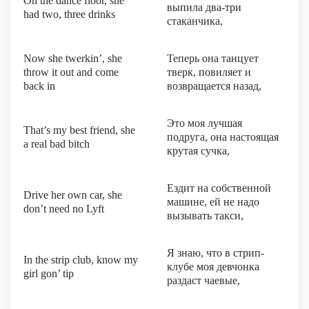
On the dance floor, she
выпила два-три
had two, three drinks
стаканчика,
Now she twerkin’, she
Теперь она танцует
throw it out and come
тверк, повиляет и
back in
возвращается назад,
Это моя лучшая
That’s my best friend, she
подруга, она настоящая
a real bad bitch
крутая сучка,
Ездит на собственной
Drive her own car, she
машине, ей не надо
don’t need no Lyft
вызывать такси,
Я знаю, что в стрип-
In the strip club, know my
клубе моя девчонка
girl gon’ tip
раздаст чаевые,