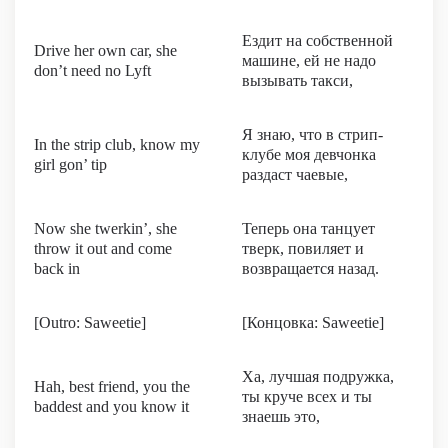
Ездит на собственной
Drive her own car, she
машине, ей не надо
don’t need no Lyft
вызывать такси,
Я знаю, что в стрип-
In the strip club, know my
клубе моя девчонка
girl gon’ tip
раздаст чаевые,
Now she twerkin’, she
Теперь она танцует
throw it out and come
тверк, повиляет и
back in
возвращается назад.
[Outro: Saweetie]
[Концовка: Saweetie]
Ха, лучшая подружка,
Hah, best friend, you the
ты круче всех и ты
baddest and you know it
знаешь это,