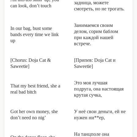
задница, можете
can look, don’t touch
смотреть, но не трогать.
Занимаемся своим
In our bag, bust some
делом, сорим баблом
bands every time we link
при каждой нашей
up
встрече.
[Chorus: Doja Cat &
[Припев: Doja Cat и
Saweetie]
Saweetie]
Это моя лучшая
That my best friend, she a
подруга, она настоящая
real bad bitch
крутая сучка,
Got her own money, she
У неё свои деньги, ей не
don’t need no nig’
нужен ни**ер,
На танцполе она