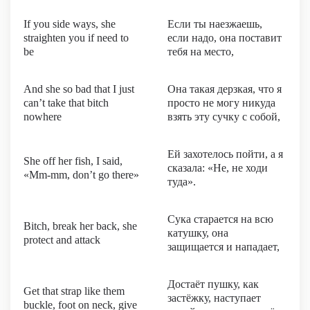
If you side ways, she
Если ты наезжаешь,
straighten you if need to
если надо, она поставит
be
тебя на место,
And she so bad that I just
Она такая дерзкая, что я
can’t take that bitch
просто не могу никуда
nowhere
взять эту сучку с собой,
Ей захотелось пойти, а я
She off her fish, I said,
сказала: «Не, не ходи
«Mm-mm, don’t go there»
туда».
Сука старается на всю
Bitch, break her back, she
катушку, она
protect and attack
защищается и нападает,
Достаёт пушку, как
Get that strap like them
застёжку, наступает
buckle, foot on neck, give