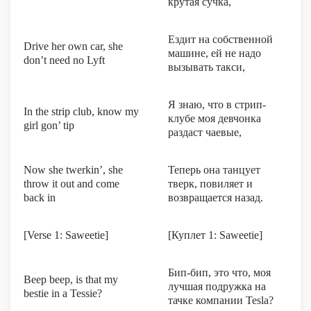
крутая сучка,
Ездит на собственной
Drive her own car, she
машине, ей не надо
don’t need no Lyft
вызывать такси,
Я знаю, что в стрип-
In the strip club, know my
клубе моя девчонка
girl gon’ tip
раздаст чаевые,
Now she twerkin’, she
Теперь она танцует
throw it out and come
тверк, повиляет и
back in
возвращается назад.
[Verse 1: Saweetie]
[Куплет 1: Saweetie]
Бип-бип, это что, моя
Beep beep, is that my
лучшая подружка на
bestie in a Tessie?
тачке компании Tesla?