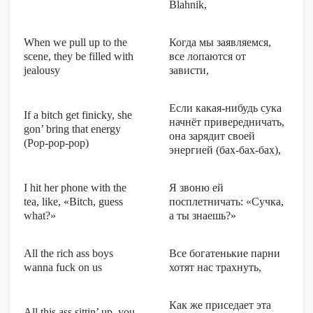
Blahnik,
When we pull up to the
Когда мы заявляемся,
scene, they be filled with
все лопаются от
jealousy
зависти,
Если какая-нибудь сука
If a bitch get finicky, she
начнёт привередничать,
gon’ bring that energy
она зарядит своей
(Pop-pop-pop)
энергией (бах-бах-бах),
I hit her phone with the
Я звоню ей
tea, like, «Bitch, guess
посплетничать: «Сучка,
what?»
а ты знаешь?»
All the rich ass boys
Все богатенькие парни
wanna fuck on us
хотят нас трахнуть,
Как же приседает эта
All this ass sittin’ up, you