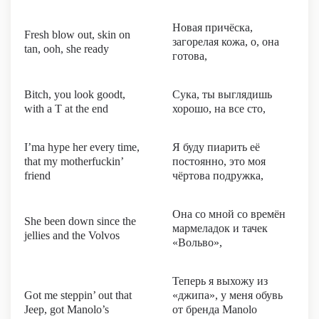
Новая причёска,
Fresh blow out, skin on
загорелая кожа, о, она
tan, ooh, she ready
готова,
Bitch, you look goodt,
Сука, ты выглядишь
with a T at the end
хорошо, на все сто,
I’ma hype her every time,
Я буду пиарить её
that my motherfuckin’
постоянно, это моя
friend
чёртова подружка,
Она со мной со времён
Shе been down since the
мармеладок и тачек
jelliеs and the Volvos
«Вольво»,
Теперь я выхожу из
Got me steppin’ out that
«джипа», у меня обувь
Jeep, got Manolo’s
от бренда Manolo