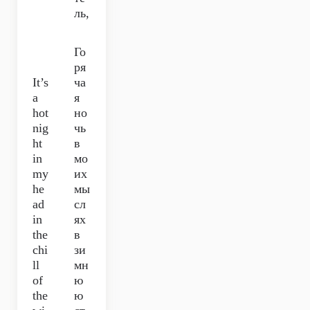
ль,
Го
ря
It’s
ча
a
я
hot
но
nig
чь
ht
в
in
мо
my
их
he
мы
ad
сл
in
ях
the
в
chi
зи
ll
мн
of
ю
the
ю