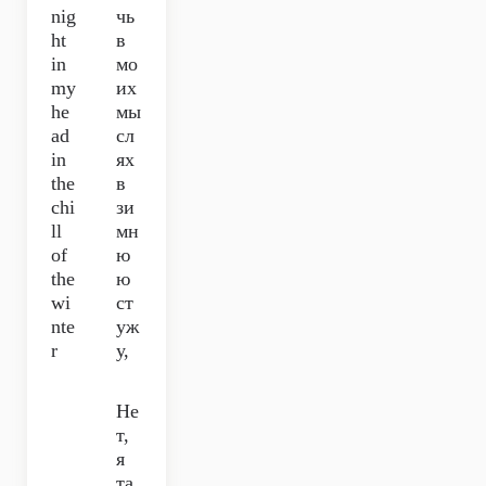
nig
чь
ht
в
in
мо
my
их
he
мы
ad
сл
in
ях
the
в
chi
зи
ll
мн
of
ю
the
ю
wi
ст
nte
уж
r
у,
Не
т,
я
та