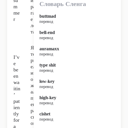
su
и в
Словарь Сленга
m
раз
me
гар
buttmad
r
е
перевод
ле
та,
bell-end
перевод
Я
auramaxx
те
перевод
I’v
рп
e
type shit
ел
be
перевод
ив
en
о
low-key
wa
жд
перевод
itin
ал
’
пр
high-key
pat
перевод
ек
ien
ра
tly
cishet
сн
for
перевод
ог
a