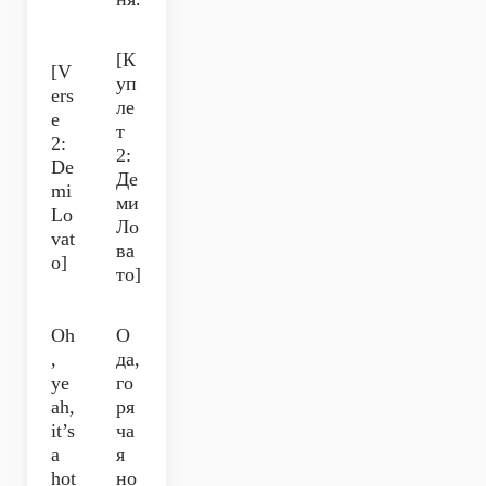
[К
[V
уп
ers
ле
e
т
2:
2:
De
Де
mi
ми
Lo
Ло
vat
ва
o]
то]
Oh
О
,
да,
ye
го
ah,
ря
it’s
ча
a
я
hot
но