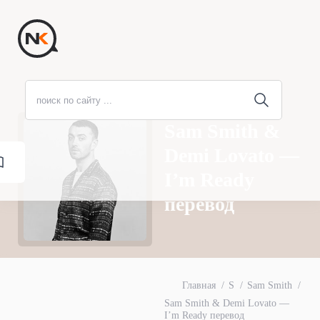
Sam Smith &
Demi Lovato —
I’m Ready
перевод
Главная
S
Sam Smith
Sam Smith & Demi Lovato —
I’m Ready перевод