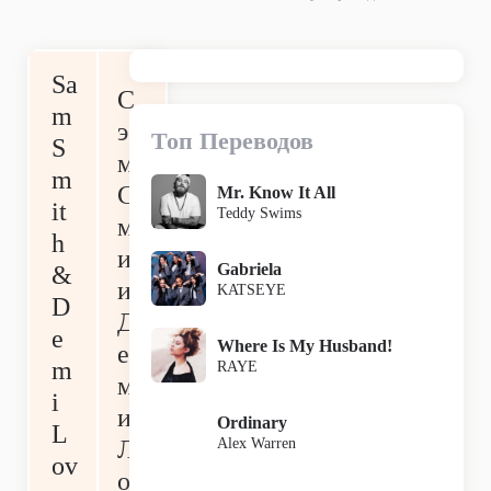
Sa
С
m
э
Топ Переводов
S
м
m
С
Mr. Know It All
it
Teddy Swims
м
h
ит
Gabriela
&
и
KATSEYE
D
Д
e
Where Is My Husband!
е
m
RAYE
м
i
и
Ordinary
L
Alex Warren
Л
ov
ов