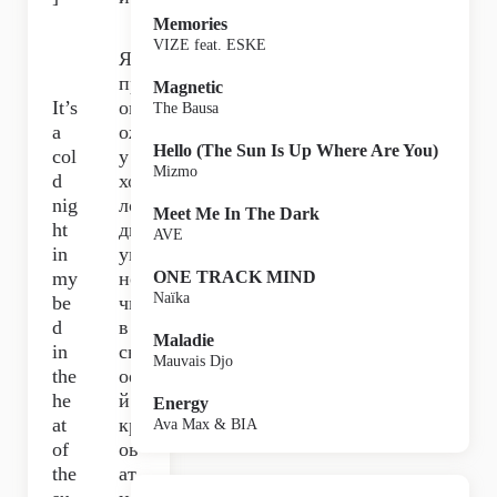
Memories
VIZE feat. ESKE
Я
пр
Magnetic
It’s
ов
The Bausa
a
ож
Hello (The Sun Is Up Where Are You)
col
у
Mizmo
d
хо
nig
ло
Meet Me In The Dark
ht
дн
AVE
in
ую
my
но
ONE TRACK MIND
Naïka
be
чь
d
в
Maladie
in
св
Mauvais Djo
the
ое
he
й
Energy
at
кр
Ava Max & BIA
of
ов
the
ат