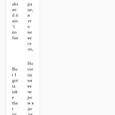
aks
рд
an
це,
d it
и
ain
эт
’t
о
no
не
fun
ве
се
ло,
Но
Bu
сег
t I
од
got
ня
ta
ве
tak
че
e
ро
tha
м я
t
до
ris
лж