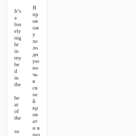
Я
It’s
пр
a
ов
lon
ож
ely
у
nig
хо
ht
ло
in
дн
my
ую
be
но
d
чь
in
в
the
св
ое
he
й
at
кр
of
ов
the
ат
и в
su
раз