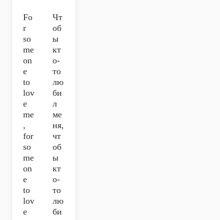
Fo
Чт
r
об
so
ы
me
кт
on
о-
e
то
to
лю
lov
би
e
л
me
ме
,
ня,
for
чт
so
об
me
ы
on
кт
e
о-
to
то
lov
лю
e
би