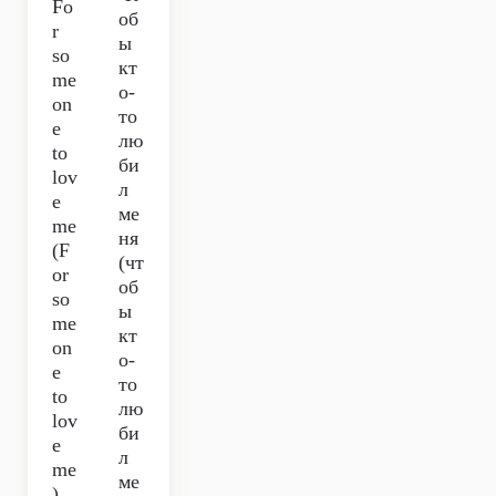
Fo
об
r
ы
so
кт
me
о-
on
то
e
лю
to
би
lov
л
e
ме
me
ня
(F
(чт
or
об
so
ы
me
кт
on
о-
e
то
to
лю
lov
би
e
л
me
ме
)