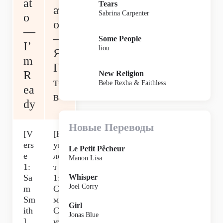
at
Tears
ат
Sabrina Carpenter
o
о
—
—
Some People
I’
liou
Я
m
Го
R
New Religion
то
Bebe Rexha & Faithless
ea
в
dy
Новые Переводы
[V
[К
ers
уп
Le Petit Pêcheur
e
ле
Manon Lisa
1:
т
Sa
1:
Whisper
Joel Corry
m
Сэ
Sm
м
Girl
ith
См
Jonas Blue
]
ит]