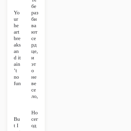
бе
Yo
раз
ur
би
he
ва
art
ют
bre
се
aks
рд
an
це,
d it
и
ain
эт
’t
о
no
не
fun
ве
се
ло,
Но
Bu
сег
t I
од