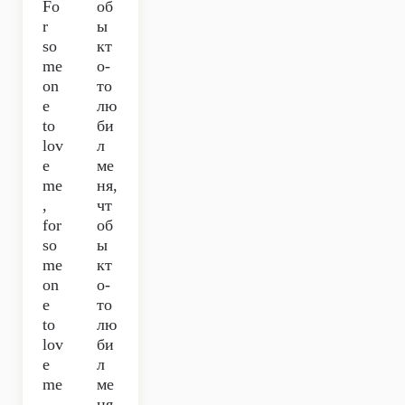
Fo
об
r
ы
so
кт
me
о-
on
то
e
лю
to
би
lov
л
e
ме
me
ня,
,
чт
for
об
so
ы
me
кт
on
о-
e
то
to
лю
lov
би
e
л
me
ме
ня.