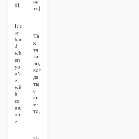
ва
o]
то]
It’s
so
Та
har
к
d
тя
wh
же
en
ло,
yo
ког
u’r
да
e
ты
wit
с
h
ке
so
м-
me
то,
on
e
Те