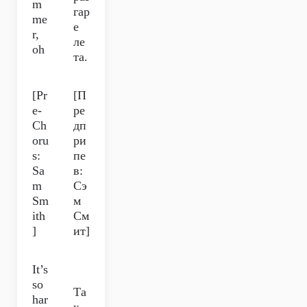
m
гар
me
е
r,
ле
oh
та.
[Pr
[П
e-
ре
Ch
дп
oru
ри
s:
пе
Sa
в:
m
Сэ
Sm
м
ith
См
]
ит]
It’s
so
Та
har