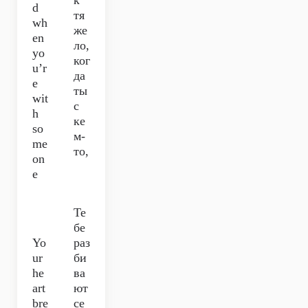
к
d
тя
wh
же
en
ло,
yo
ког
u’r
да
e
ты
wit
с
h
ке
so
м-
me
то,
on
e
Те
бе
Yo
раз
ur
би
he
ва
art
ют
bre
се