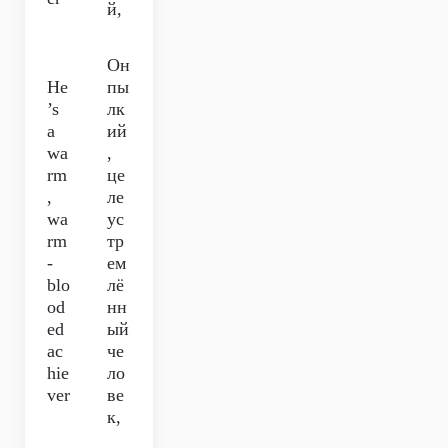
й,
Он
He
пы
’s
лк
a
ий
wa
,
rm
це
,
ле
wa
ус
rm
тр
-
ем
blo
лё
od
нн
ed
ый
ac
че
hie
ло
ver
ве
к,