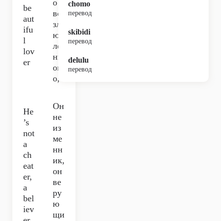
о
chomo
be
во
перевод
aut
зл
ifu
skibidi
юб
l
перевод
ле
lov
нн
delulu
er
ог
перевод
о,
Он
He
не
’s
из
not
ме
a
нн
ch
ик,
eat
он
er,
ве
a
ру
bel
ю
iev
щи
er