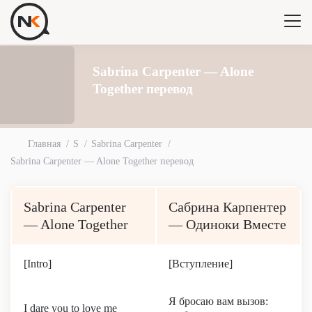
Sabrina Carpenter — Alone
Together перевод
Главная
S
Sabrina Carpenter
Sabrina Carpenter — Alone Together перевод
Sabrina Carpenter
Сабрина Карпентер
— Alone Together
— Одиноки Вместе
[Intro]
[Вступление]
Я бросаю вам вызов:
I dare you to love me