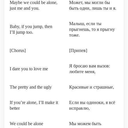
Maybe we could be alone,
Может, мы могли бы
just me and you.
быть одни, лишь ты и я.
Малыш, если ты
Baby, if you jump, then
прыгнешь, то я прыгну
I’ll jump too.
тоже.
[Chorus]
[Припев]
Я бросаю вам вызов:
I dare you to love me
любите меня,
The pretty and the ugly
Красивые и страшные,
If you’re alone, I’ll make it
Если вы одиноки, я всё
better
исправлю,
We could be alone
Мы можем быть