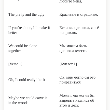
любите меня,
The pretty and the ugly
Красивые и страшные,
If you’re alone, I’ll make it
Если вы одиноки, я всё
better
исправлю,
We could be alone
Мы можем быть
together.
одиноки вместе.
[Verse 1]
[Куплет 1]
Ох, мне могло бы это
Oh, I could really like it
понравиться,
Может, мы могли бы
Maybe we could carve it
вырезать надпись об
in the woods
этом в лесу.