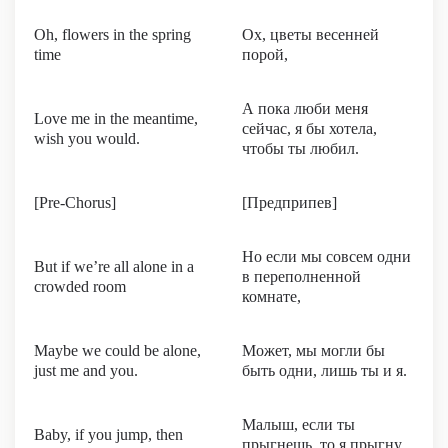
Oh, flowers in the spring
Ох, цветы весенней
time
порой,
А пока люби меня
Love me in the meantime,
сейчас, я бы хотела,
wish you would.
чтобы ты любил.
[Pre-Chorus]
[Предприпев]
Но если мы совсем одни
But if we’re all alone in a
в переполненной
crowded room
комнате,
Maybe we could be alone,
Может, мы могли бы
just me and you.
быть одни, лишь ты и я.
Малыш, если ты
Baby, if you jump, then
прыгнешь, то я прыгну