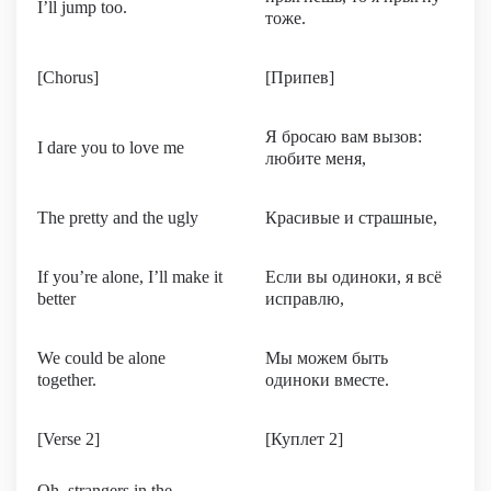
I’ll jump too.
тоже.
[Chorus]
[Припев]
Я бросаю вам вызов:
I dare you to love me
любите меня,
The pretty and the ugly
Красивые и страшные,
If you’re alone, I’ll make it
Если вы одиноки, я всё
better
исправлю,
We could be alone
Мы можем быть
together.
одиноки вместе.
[Verse 2]
[Куплет 2]
Oh, strangers in the