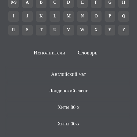
0-9
A
B
C
D
E
F
G
H
I
J
K
L
M
N
O
P
Q
R
S
T
U
V
W
X
Y
Z
Исполнители
Словарь
Английский мат
Лондонский сленг
Хиты 80-х
Хиты 00-х