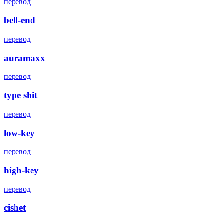
перевод
bell-end
перевод
auramaxx
перевод
type shit
перевод
low-key
перевод
high-key
перевод
cishet