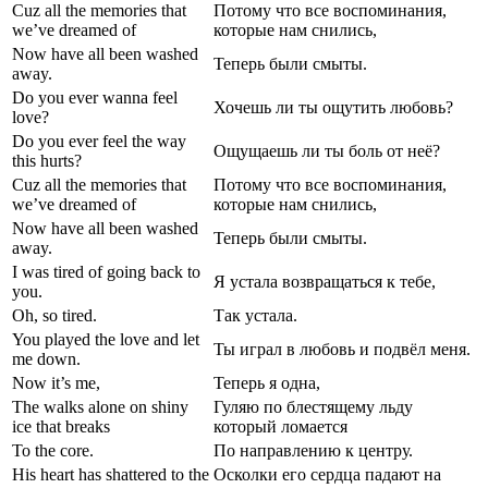
Cuz all the memories that
Потому что все воспоминания,
we’ve dreamed of
которые нам снились,
Now have all been washed
Теперь были смыты.
away.
Do you ever wanna feel
Хочешь ли ты ощутить любовь?
love?
Do you ever feel the way
Ощущаешь ли ты боль от неё?
this hurts?
Cuz all the memories that
Потому что все воспоминания,
we’ve dreamed of
которые нам снились,
Now have all been washed
Теперь были смыты.
away.
I was tired of going back to
Я устала возвращаться к тебе,
you.
Oh, so tired.
Так устала.
You played the love and let
Ты играл в любовь и подвёл меня.
me down.
Now it’s me,
Теперь я одна,
The walks alone on shiny
Гуляю по блестящему льду
ice that breaks
который ломается
To the core.
По направлению к центру.
His heart has shattered to the
Осколки его сердца падают на