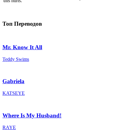
this hurts.
Топ Переводов
Mr. Know It All
Teddy Swims
Gabriela
KATSEYE
Where Is My Husband!
RAYE