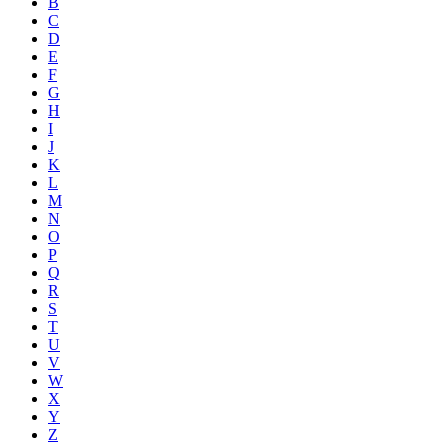
B
C
D
E
F
G
H
I
J
K
L
M
N
O
P
Q
R
S
T
U
V
W
X
Y
Z