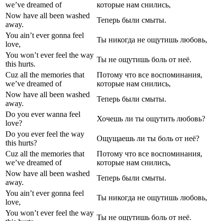
we’ve dreamed of
которые нам снились,
Now have all been washed
Теперь были смыты.
away.
You ain’t ever gonna feel
Ты никогда не ощутишь любовь,
love,
You won’t ever feel the way
Ты не ощутишь боль от неё.
this hurts.
Cuz all the memories that
Потому что все воспоминания,
we’ve dreamed of
которые нам снились,
Now have all been washed
Теперь были смыты.
away.
Do you ever wanna feel
Хочешь ли ты ощутить любовь?
love?
Do you ever feel the way
Ощущаешь ли ты боль от неё?
this hurts?
Cuz all the memories that
Потому что все воспоминания,
we’ve dreamed of
которые нам снились,
Now have all been washed
Теперь были смыты.
away.
You ain’t ever gonna feel
Ты никогда не ощутишь любовь,
love,
You won’t ever feel the way
Ты не ощутишь боль от неё.