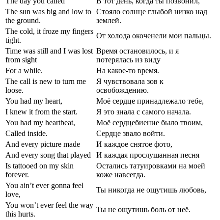
The day you called
В тот день, когда ты позвонил,
The sun was big and low to
Стояло солнце глыбой низко над
the ground.
землей.
The cold, it froze my fingers
От холода окоченели мои пальцы.
tight.
Time was still and I was lost
Время остановилось, и я
from sight
потерялась из виду
For a while.
На какое-то время.
The call is new to turn me
Я чувствовала зов к
loose.
освобождению.
You had my heart,
Моё сердце принадлежало тебе,
I knew it from the start.
Я это знала с самого начала.
You had my heartbeat,
Моё сердцебиение было твоим,
Called inside.
Сердце звало войти.
And every picture made
И каждое снятое фото,
And every song that played
И каждая прослушанная песня
Is tattooed on my skin
Остались татуировками на моей
forever.
коже навсегда.
You ain’t ever gonna feel
Ты никогда не ощутишь любовь,
love,
You won’t ever feel the way
Ты не ощутишь боль от неё.
this hurts.