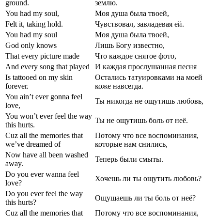
ground.
землю.
You had my soul,
Моя душа была твоей,
Felt it, taking hold.
Чувствовал, завладевая ей.
You had my soul
Моя душа была твоей,
God only knows
Лишь Богу известно,
That every picture made
Что каждое снятое фото,
And every song that played
И каждая прослушанная песня
Is tattooed on my skin
Остались татуировками на моей
forever.
коже навсегда.
You ain’t ever gonna feel
Ты никогда не ощутишь любовь,
love,
You won’t ever feel the way
Ты не ощутишь боль от неё.
this hurts.
Cuz all the memories that
Потому что все воспоминания,
we’ve dreamed of
которые нам снились,
Now have all been washed
Теперь были смыты.
away.
Do you ever wanna feel
Хочешь ли ты ощутить любовь?
love?
Do you ever feel the way
Ощущаешь ли ты боль от неё?
this hurts?
Cuz all the memories that
Потому что все воспоминания,