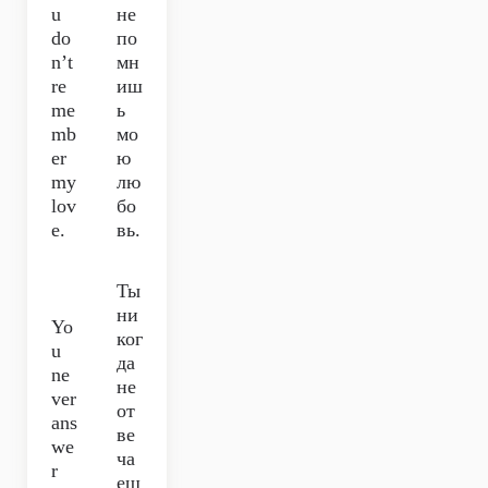
u
не
do
по
n’t
мн
re
иш
me
ь
mb
мо
er
ю
my
лю
lov
бо
e.
вь.
Ты
ни
Yo
ког
u
да
ne
не
ver
от
ans
ве
we
ча
r
еш