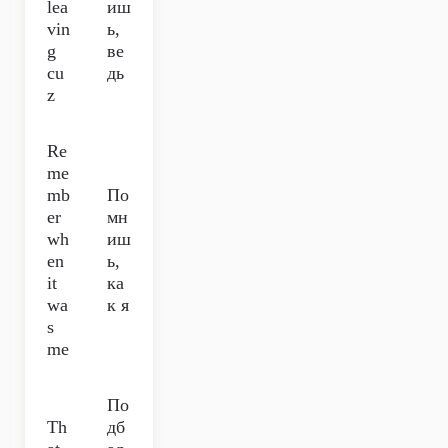
lea
иш
vin
ь,
g
ве
cu
дь
z
Re
me
mb
По
er
мн
wh
иш
en
ь,
it
ка
wa
к я
s
me
По
Th
дб