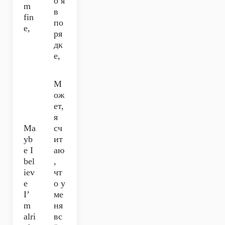
о я
m
в
fin
по
e,
ря
дк
е,
М
ож
ет,
я
Ma
сч
yb
ит
e I
аю
bel
,
iev
чт
e
о у
I’
ме
m
ня
alri
вс