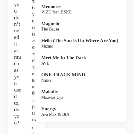
те
yo
Memories
бе
u
VIZE feat. ESKE
уж
do
е
n’t
Magnetic
не
The Bausa
ne
ну
ed
жн
Hello (The Sun Is Up Where Are You)
it
о
Mizmo
as
эт
mu
Meet Me In The Dark
о
ch
AVE
та
as
к,
ONE TRACK MIND
yo
ка
Naïka
u
к
use
Maladie
бы
d
Mauvais Djo
ло
to,
ра
Energy
do
нь
Ava Max & BIA
yo
ше
u?
,
да