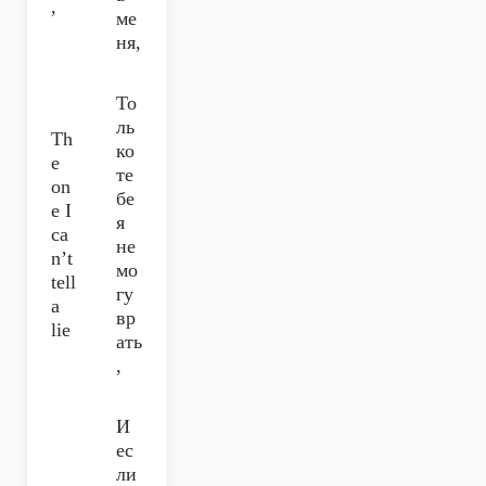
,
ме
ня,
То
ль
Th
ко
e
те
on
бе
e I
я
ca
не
n’t
мо
tell
гу
a
вр
lie
ать
,
И
ес
ли