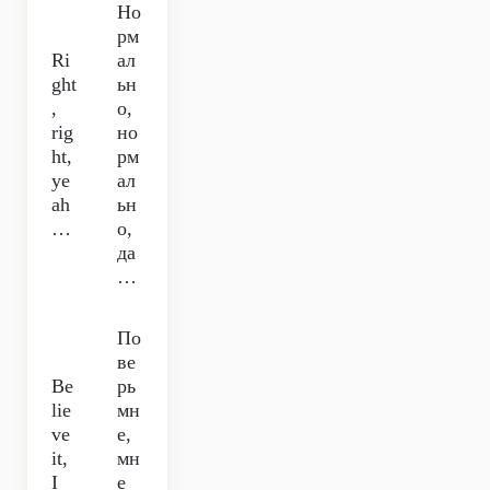
Но
рм
Ri
ал
ght
ьн
,
о,
rig
но
ht,
рм
ye
ал
ah
ьн
…
о,
да
…
По
ве
Be
рь
lie
мн
ve
е,
it,
мн
I
е