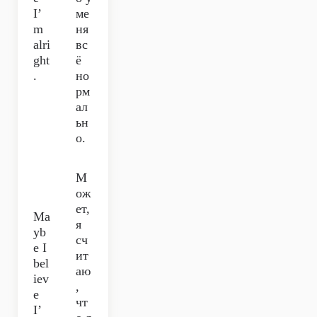
I’
ме
m
ня
alri
вс
ght
ё
.
но
рм
ал
ьн
о.
М
ож
ет,
Ma
я
yb
сч
e I
ит
bel
аю
iev
,
e
чт
I’