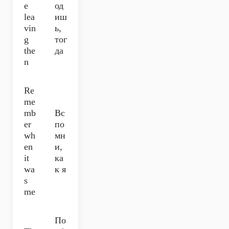
e
од
lea
иш
vin
ь,
g
тог
the
да
n
Re
me
mb
Вс
er
по
wh
мн
en
и,
it
ка
wa
к я
s
me
По