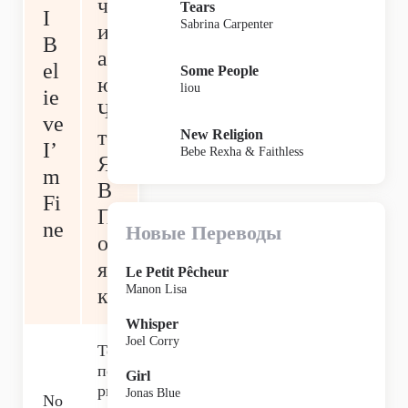
ч
Tears
I
Sabrina Carpenter
ит
B
а
el
Some People
ю,
liou
ie
Ч
ve
то
New Religion
I’
Bebe Rexha & Faithless
Я
m
В
Fi
П
ne
Новые Переводы
ор
яд
Le Petit Pêcheur
Manon Lisa
ке
Whisper
Joel Corry
Те
пе
Girl
рь
Jonas Blue
No