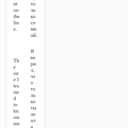
nt
то
on
ль
the
ко
lin
со
e.
мн
ой.
Я
ве
Th
ри
e
л,
on
чт
e I
о
tru
то
ste
ль
d
ко
to
ты
kn
зн
ow
ал
me
а