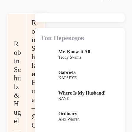
R
ob
Топ Переводов
in
R
Sc
ob
Mr. Know It All
hu
Teddy Swims
in
lz
Sc
Gabriela
и
hu
KATSEYE
H
lz
ug
Where Is My Husband!
&
el
RAYE
H
—
ug
Ordinary
Я
Alex Warren
el
С
—