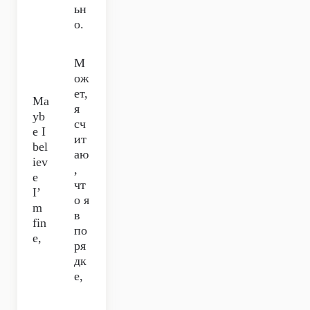
ьн
о.
М
ож
ет,
Ma
я
yb
сч
e I
ит
bel
аю
iev
,
e
чт
I’
о я
m
в
fin
по
e,
ря
дк
е,