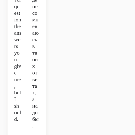
qu
не
est
со
ion
мн
the
ев
ans
аю
we
сь
rs
в
yo
тв
u
ои
giv
х
e
от
me
ве
,
та
but
х,
I
а
sh
на
oul
до
d.
бы
.