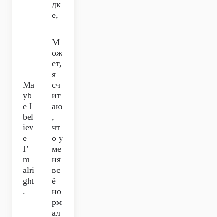
дк
е,
М
ож
ет,
я
Ma
сч
yb
ит
e I
аю
bel
,
iev
чт
e
о у
I’
ме
m
ня
alri
вс
ght
ё
.
но
рм
ал