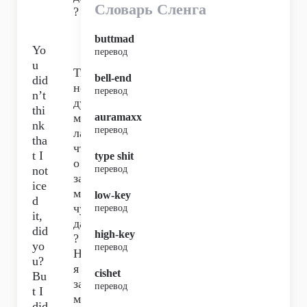
Словарь Сленга
?
buttmad
Yo
перевод
u
Ты
bell-end
did
не
перевод
n’t
ду
thi
ма
auramaxx
nk
перевод
ла,
tha
чт
t I
type shit
о я
not
перевод
за
ice
ме
low-key
d
чу,
перевод
it,
да
did
high-key
?
yo
перевод
Но
u?
я
cishet
Bu
за
перевод
t I
ме
did