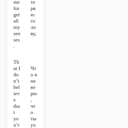
me
те
for
ря
get
ю
all
го
my
ло
sen
ву,
ses
.
Th
at I
Чт
do
о я
n’t
не
bel
ве
iev
рю
e
,
tha
чт
t
о
yo
ты
u’r
ух