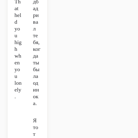
Th
дб
at
ад
hel
ри
d
ва
yo
л
u
те
hig
бя,
h
ког
wh
да
en
ты
yo
бы
u
ла
lon
од
ely
ин
.
ок
а.
Я
то
т