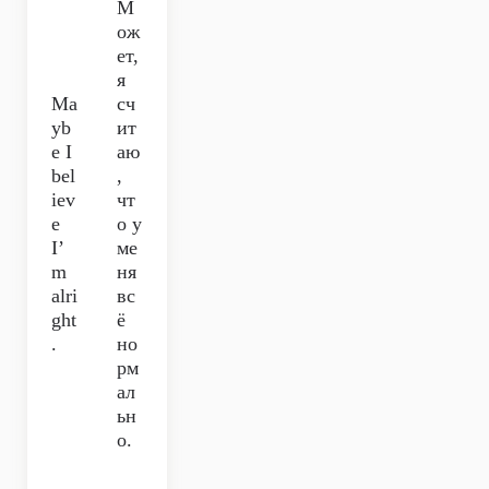
М
ож
ет,
я
Ma
сч
yb
ит
e I
аю
bel
,
iev
чт
e
о у
I’
ме
m
ня
alri
вс
ght
ё
.
но
рм
ал
ьн
о.