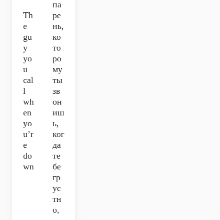
па
Th
ре
e
нь,
gu
ко
y
то
yo
ро
u
му
cal
ты
l
зв
wh
он
en
иш
yo
ь,
u’r
ког
e
да
do
те
wn
бе
гр
ус
тн
о,