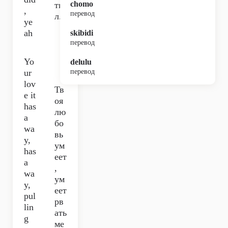
chomo
ти
,
перевод
л.
ye
ah
skibidi
перевод
Yo
delulu
ur
перевод
lov
Тв
e it
оя
has
лю
a
бо
wa
вь
y,
ум
has
еет
a
,
wa
ум
y,
еет
pul
рв
lin
ать
g
ме