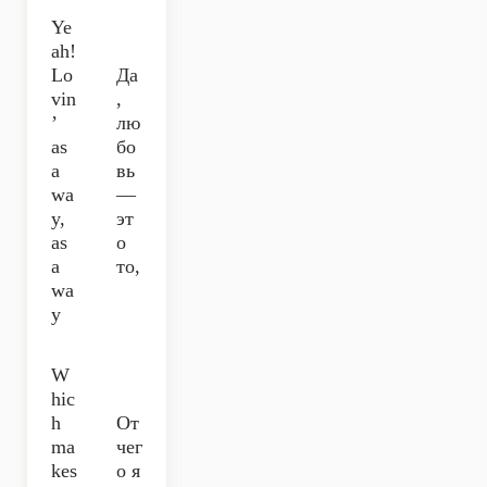
Ye
ah!
Lo
Да
vin
,
’
лю
as
бо
a
вь
wa
—
y,
эт
as
о
a
то,
wa
y
W
hic
h
От
ma
чег
kes
о я