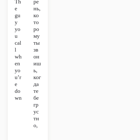
Th
ре
e
нь,
gu
ко
y
то
yo
ро
u
му
cal
ты
l
зв
wh
он
en
иш
yo
ь,
u’r
ког
e
да
do
те
wn
бе
гр
ус
тн
о,