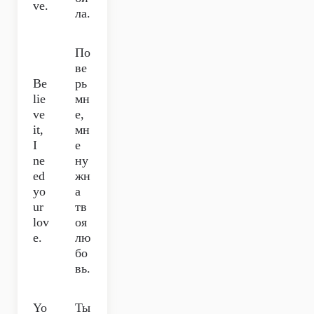
ve.
ла.
По
ве
Be
рь
lie
мн
ve
е,
it,
мн
I
е
ne
ну
ed
жн
yo
а
ur
тв
lov
оя
e.
лю
бо
вь.
Yo
Ты