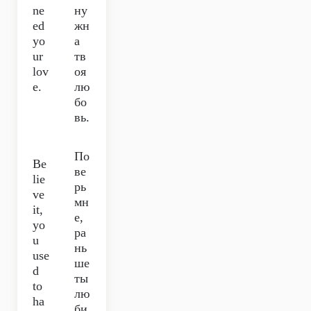
ne
ну
ed
жн
yo
а
ur
тв
lov
оя
e.
лю
бо
вь.
По
Be
ве
lie
рь
ve
мн
it,
е,
yo
ра
u
нь
use
ше
d
ты
to
лю
ha
би