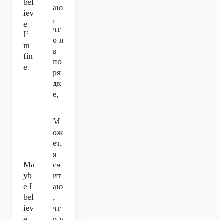
bel
аю
iev
,
e
чт
I’
о я
m
в
fin
по
e,
ря
дк
е,
М
ож
ет,
я
Ma
сч
yb
ит
e I
аю
bel
,
iev
чт
e
о у