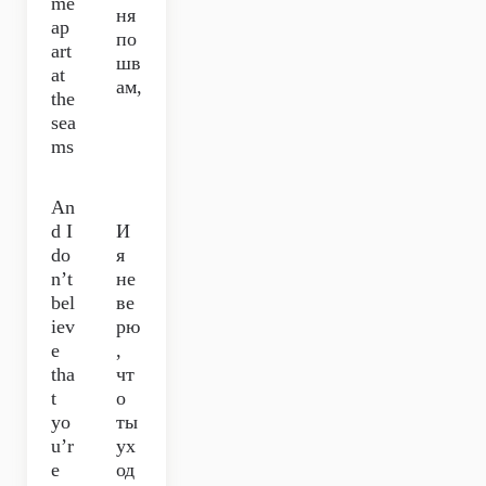
me
ня
ap
по
art
шв
at
ам,
the
sea
ms
An
d I
И
do
я
n’t
не
bel
ве
iev
рю
e
,
tha
чт
t
о
yo
ты
u’r
ух
e
од