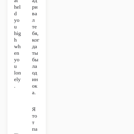
at
ад
hel
ри
d
ва
yo
л
u
те
hig
бя,
h
ког
wh
да
en
ты
yo
бы
u
ла
lon
од
ely
ин
.
ок
а.
Я
то
т
па