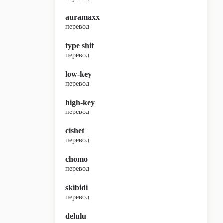
auramaxx
перевод
type shit
перевод
low-key
перевод
high-key
перевод
cishet
перевод
chomo
перевод
skibidi
перевод
delulu