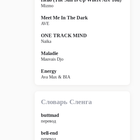
Mizmo
Meet Me In The Dark
AVE
ONE TRACK MIND
Naïka
Maladie
Mauvais Djo
Energy
Ava Max & BIA
Словарь Сленга
buttmad
перевод
bell-end
перевод