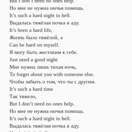
But I don’t need no ones help.
Но мне не нужна ничья помощь.
It’s such a hard night in hell.
Выдалась тяжёлая ночка в аду.
It’s been a hard life,
Жизнь была тяжёлой, а
Can be hard on myself.
Я могу быть жестоким к себе.
Just need a good night
Мне нужна лишь тихая ночь,
To forget about you with someone else.
Чтобы забыть о том, что ты с другим.
It’s such a hard time
Так тяжело,
But I don’t need no ones help.
Но мне не нужна ничья помощь.
It’s such a hard night in hell.
Выдалась тяжёлая ночка в аду.