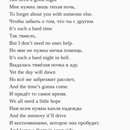
Мне нужна лишь тихая ночь,
To forget about you with someone else.
Чтобы забыть о том, что ты с другим.
It’s such a hard time
Так тяжело,
But I don’t need no ones help.
Но мне не нужна ничья помощь.
It’s such a hard night in hell.
Выдалась тяжёлая ночка в аду.
Yet the day will dawn
Но всё же забрезжит рассвет,
And the time’s gonna come.
И придёт то самое время.
We all need a little hope
Нам всем нужна капля надежды
And the memory it’ll drive
И воспоминание, которое она пробудит.