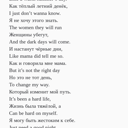
Как тёплый летний денёк,
I just don’t wanna know.
Я не хочу этого знать.
The women they will run
Женщины убегут,
And the dark days will come.
И настанут чёрные дни,
Like mama did tell me so.
Как и говорила мне мама.
But it’s not the right day
Но это не тот день,
To change my way.
Который изменит мой путь.
It’s been a hard life,
Жизнь была тяжёлой, а
Can be hard on myself.
Я могу быть жестоким к себе.
Just need a good night