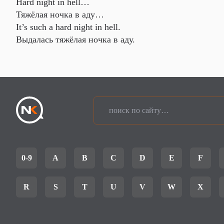
Hard night in hell…
Тяжёлая ночка в аду…
It’s such a hard night in hell.
Выдалась тяжёлая ночка в аду.
0-9
A
B
C
D
E
F
R
S
T
U
V
W
X