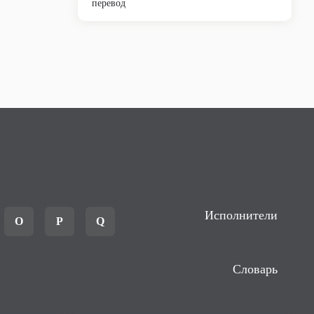
перевод
Исполнители
O
P
Q
Словарь