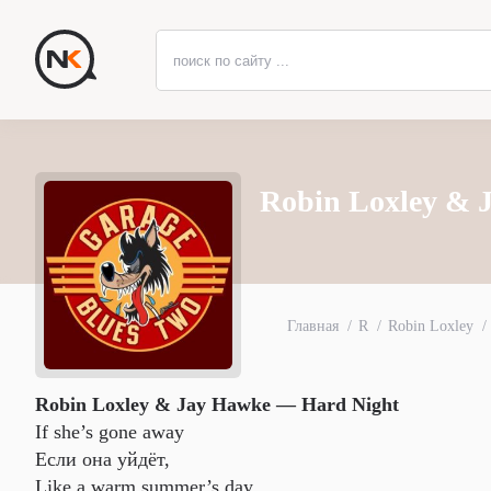
Robin Loxley & 
Главная
R
Robin Loxley
Robin Loxley & Jay Hawke — Hard Night
If she’s gone away
Если она уйдёт,
Like a warm summer’s day.