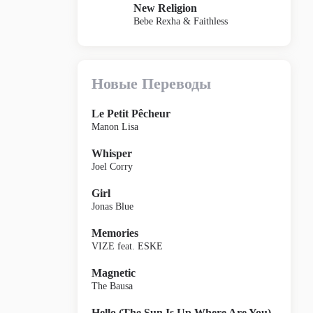
New Religion
Bebe Rexha & Faithless
Новые Переводы
Le Petit Pêcheur
Manon Lisa
Whisper
Joel Corry
Girl
Jonas Blue
Memories
VIZE feat. ESKE
Magnetic
The Bausa
Hello (The Sun Is Up Where Are You)