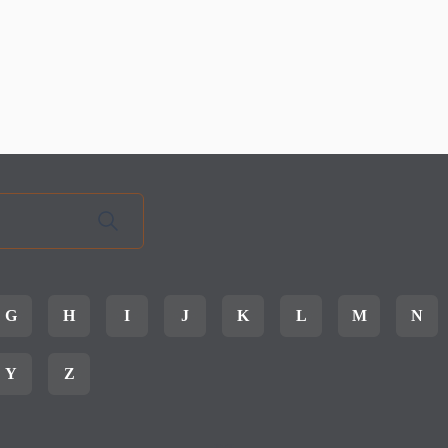
G
H
I
J
K
L
M
N
Y
Z