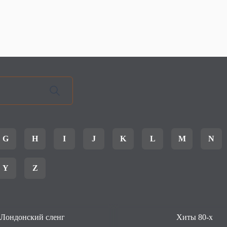
G
H
I
J
K
L
M
N
Y
Z
Лондонский сленг
Хиты 80-х