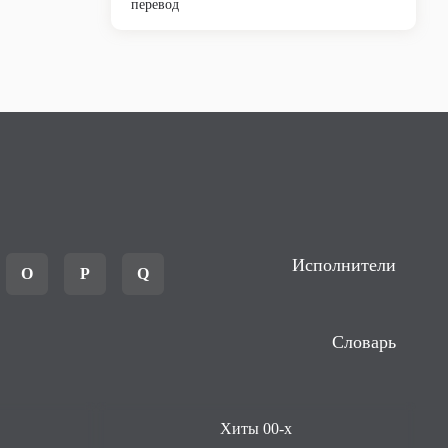
перевод
Исполнители
O
P
Q
Словарь
Хиты 00-х