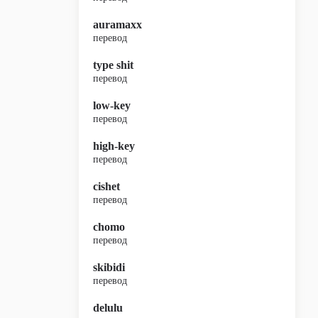
auramaxx
перевод
type shit
перевод
low-key
перевод
high-key
перевод
cishet
перевод
chomo
перевод
skibidi
перевод
delulu