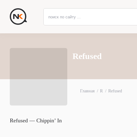
Refused
Главная
R
Refused
Refused — Chippin’ In