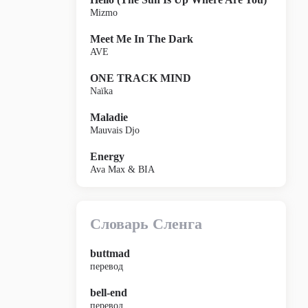
Mizmo
Meet Me In The Dark
AVE
ONE TRACK MIND
Naïka
Maladie
Mauvais Djo
Energy
Ava Max & BIA
Словарь Сленга
buttmad
перевод
bell-end
перевод