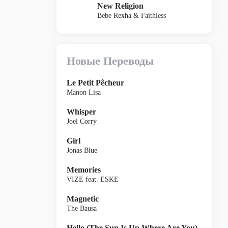
New Religion
Bebe Rexha & Faithless
Новые Переводы
Le Petit Pêcheur
Manon Lisa
Whisper
Joel Corry
Girl
Jonas Blue
Memories
VIZE feat. ESKE
Magnetic
The Bausa
Hello (The Sun Is Up Where Are You)