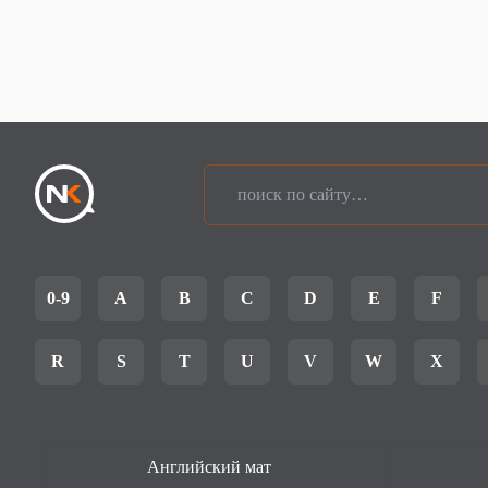
0-9
A
B
C
D
E
F
R
S
T
U
V
W
X
Английский мат