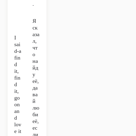
.
Я
ск
аза
I
л,
sai
чт
d-a
о
fin
на
d
йд
it,
у
fin
её,
d
да
it,
ва
go
й
on
лю
an
би
d
её,
lov
ес
e it
ли