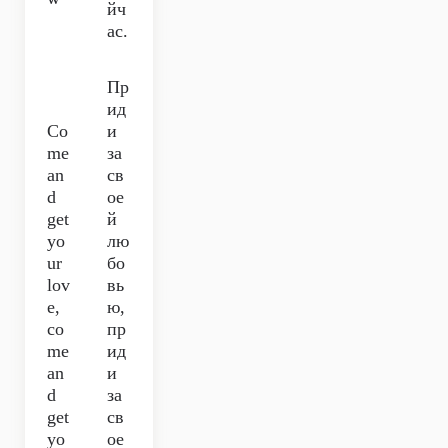
йч
ас.
Пр
ид
Co
и
me
за
an
св
d
ое
get
й
yo
лю
ur
бо
lov
вь
e,
ю,
co
пр
me
ид
an
и
d
за
get
св
yo
ое