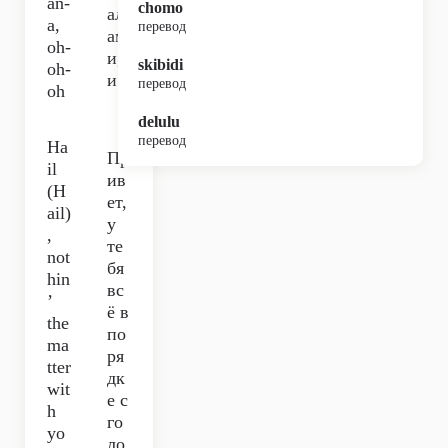
an-
chomo
ал
a,
перевод
ам
oh-
и,
skibidi
oh-
и
перевод
oh
delulu
перевод
Ha
Пр
il
ив
(H
ет,
ail)
у
,
те
not
бя
hin
вс
’
ё в
the
по
ma
ря
tter
дк
wit
е с
h
го
yo
ло