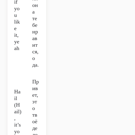
if
он
yo
а
u
те
lik
бе
e
нр
it,
ав
ye
ит
ah
ся,
о
да.
Пр
ив
Ha
ет,
il
эт
(H
о
ail)
тв
,
оё
it’s
де
yo
ло,