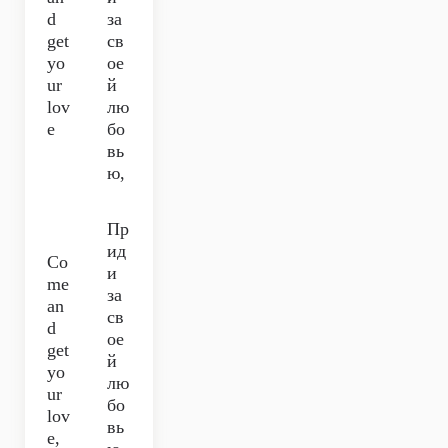
d
за
get
св
yo
ое
ur
й
lov
лю
e
бо
вь
ю,
Пр
ид
Co
и
me
за
an
св
d
ое
get
й
yo
лю
ur
бо
lov
вь
e,