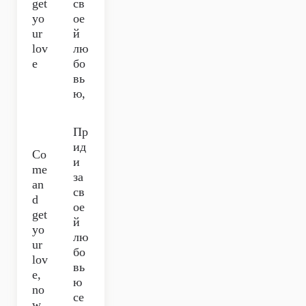
get
св
yo
ое
ur
й
lov
лю
e
бо
вь
ю,
Пр
ид
Co
и
me
за
an
св
d
ое
get
й
yo
лю
ur
бо
lov
вь
e,
ю
no
се
w