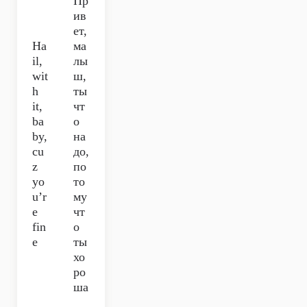
Пр
ив
ет,
Ha
ма
il,
лы
wit
ш,
h
ты
it,
чт
ba
о
by,
на
cu
до,
z
по
yo
то
u’r
му
e
чт
fin
о
e
ты
хо
ро
ша