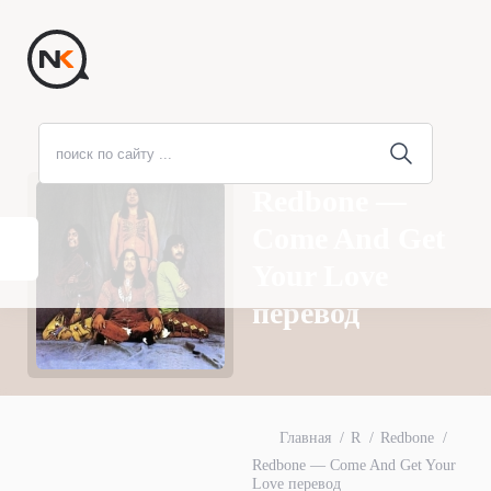
Redbone —
Come And Get
Your Love
перевод
Главная
R
Redbone
Redbone — Come And Get Your
Love перевод