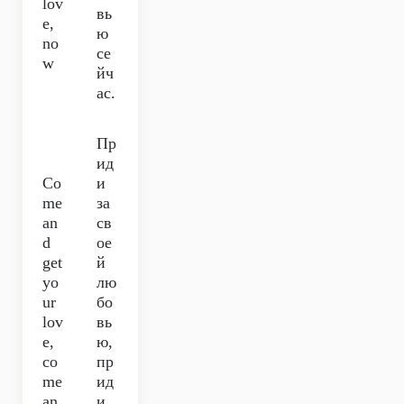
lov
вь
e,
ю
no
се
w
йч
ас.
Пр
ид
Co
и
me
за
an
св
d
ое
get
й
yo
лю
ur
бо
lov
вь
e,
ю,
co
пр
me
ид
an
и