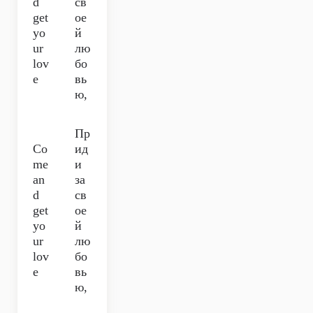
d
св
get
ое
yo
й
ur
лю
lov
бо
e
вь
ю,
Пр
Co
ид
me
и
an
за
d
св
get
ое
yo
й
ur
лю
lov
бо
e
вь
ю,