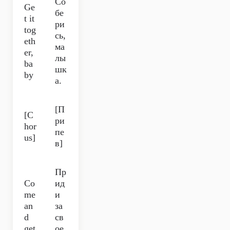
Со
Ge
бе
t it
ри
tog
сь,
eth
ма
er,
лы
ba
шк
by
а.
[П
[C
ри
hor
пе
us]
в]
Пр
Co
ид
me
и
an
за
d
св
get
ое