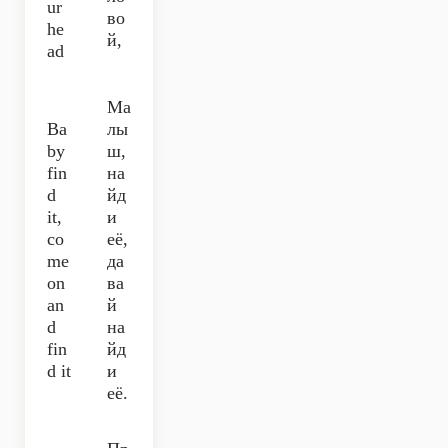
ur
во
he
й,
ad
Ма
Ba
лы
by
ш,
fin
на
d
йд
it,
и
co
её,
me
да
on
ва
an
й
d
на
fin
йд
d it
и
её.