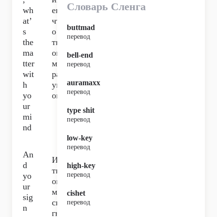
Словарь Сленга
wh
ев,
at’
чт
buttmad
s
о с
перевод
the
тв
ma
ои
bell-end
tter
м
перевод
wit
раз
auramaxx
h
ум
перевод
yo
ом
ur
type shit
mi
перевод
nd
low-key
перевод
An
И
d
high-key
тв
yo
перевод
ои
ur
ми
cishet
sig
си
перевод
n
гн