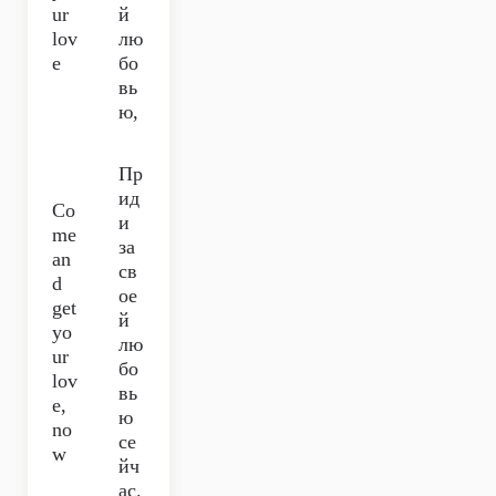
ur
й
lov
лю
e
бо
вь
ю,
Пр
ид
Co
и
me
за
an
св
d
ое
get
й
yo
лю
ur
бо
lov
вь
e,
ю
no
се
w
йч
ас.