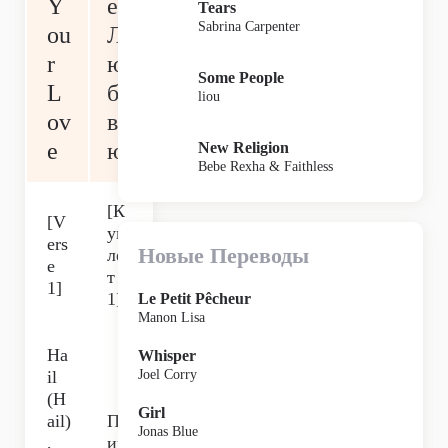
Y
ей
Tears
Sabrina Carpenter
ou
Л
r
ю
Some People
L
бо
liou
ov
вь
e
ю
New Religion
Bebe Rexha & Faithless
[К
[V
уп
ers
Новые Переводы
ле
e
т
1]
1]
Le Petit Pêcheur
Manon Lisa
Ha
Whisper
il
Joel Corry
(H
Girl
ail)
Пр
Jonas Blue
,
ив