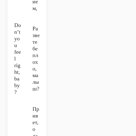
ие
м,
Do
Ра
n’t
зве
yo
те
u
бе
fee
пл
l
ох
rig
о,
ht,
ма
ba
лы
by
ш?
?
Пр
ив
ет,
о
да,