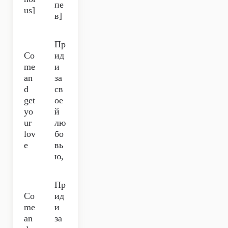
пе
us]
в]
Пр
Co
ид
me
и
an
за
d
св
get
ое
yo
й
ur
лю
lov
бо
e
вь
ю,
Пр
Co
ид
me
и
an
за