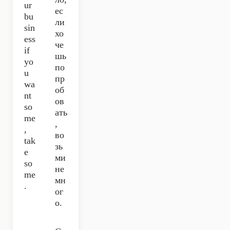
ur
ес
bu
ли
sin
хо
ess
че
if
шь
yo
по
u
пр
wa
об
nt
ов
so
ать
me
,
,
во
tak
зь
e
ми
so
не
me
мн
.
ог
о.