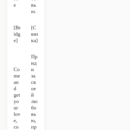
e
вь
ю.
[Br
[С
idg
вяз
e]
ка]
Пр
ид
Co
и
me
за
an
св
d
ое
get
й
yo
лю
ur
бо
lov
вь
e,
ю,
co
пр