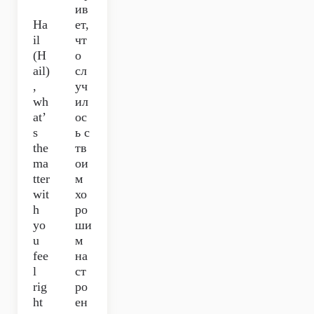
ив
Ha
ет,
il
чт
(H
о
ail)
сл
,
уч
wh
ил
at’
ос
s
ь с
the
тв
ma
ои
tter
м
wit
хо
h
ро
yo
ши
u
м
fee
на
l
ст
rig
ро
ht
ен