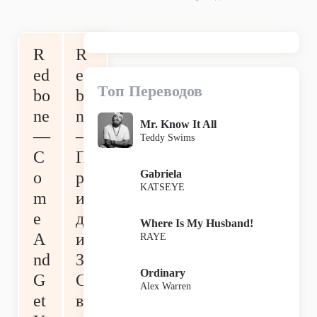
R
R
ed
ed
Топ Переводов
bo
bo
ne
ne
Mr. Know It All
—
—
Teddy Swims
C
П
Gabriela
o
р
KATSEYE
m
и
e
д
Where Is My Husband!
A
и
RAYE
nd
За
Ordinary
G
С
Alex Warren
et
во