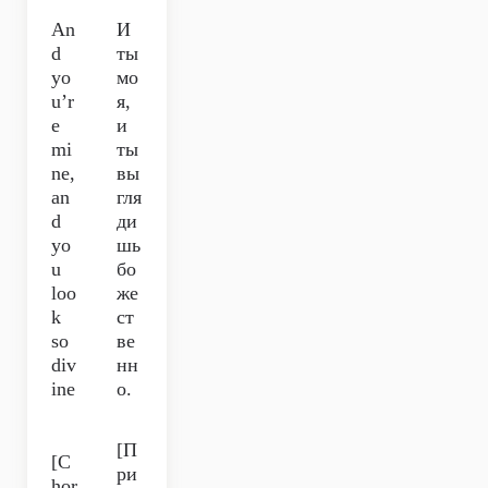
An
И
d
ты
yo
мо
u’r
я,
e
и
mi
ты
ne,
вы
an
гля
d
ди
yo
шь
u
бо
loo
же
k
ст
so
ве
div
нн
ine
о.
[П
[C
ри
hor