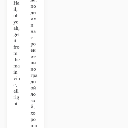
Ha
по
il,
дн
oh
им
ye
и
ah,
на
get
ст
it
ро
fro
ен
m
ие
the
ви
ma
но
in
гра
vin
дн
e,
ой
all
ло
rig
зо
ht
й,
хо
ро
шо