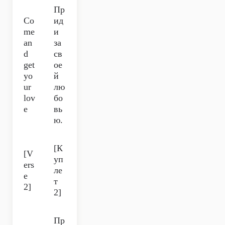
Пр
Co
ид
me
и
an
за
d
св
get
ое
yo
й
ur
лю
lov
бо
e
вь
ю.
[К
[V
уп
ers
ле
e
т
2]
2]
Пр