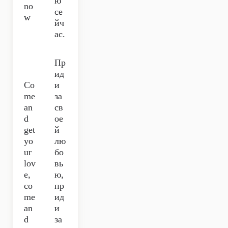
ю
no
се
w
йч
ас.
Пр
ид
Co
и
me
за
an
св
d
ое
get
й
yo
лю
ur
бо
lov
вь
e,
ю,
co
пр
me
ид
an
и
d
за