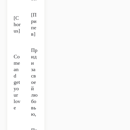
[П
[C
ри
hor
пе
us]
в]
Пр
Co
ид
me
и
an
за
d
св
get
ое
yo
й
ur
лю
lov
бо
e
вь
ю,