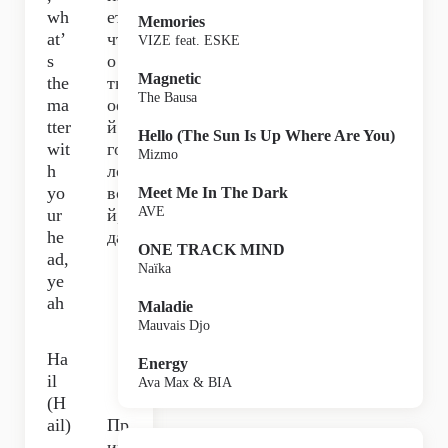
wh
ет,
Memories
at’
чт
VIZE feat. ESKE
s
о с
Magnetic
the
тв
The Bausa
ma
ое
tter
й
Hello (The Sun Is Up Where Are You)
wit
го
Mizmo
h
ло
yo
во
Meet Me In The Dark
AVE
ur
й,
he
да,
ONE TRACK MIND
ad,
Naïka
ye
ah
Maladie
Mauvais Djo
Ha
Energy
il
Ava Max & BIA
(H
ail)
Пр
,
ип