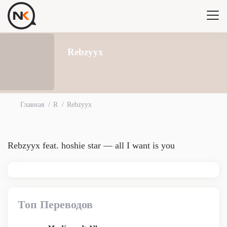
Rebzyyx
Главная
R
Rebzyyx
Rebzyyx feat. ​hoshie star — ​all I want is you
Топ Переводов