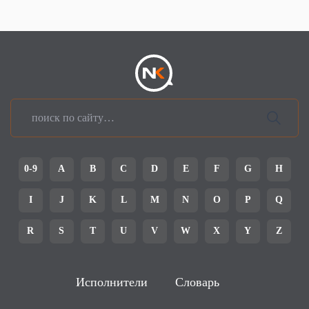
0-9
A
B
C
D
E
F
G
H
I
J
K
L
M
N
O
P
Q
R
S
T
U
V
W
X
Y
Z
Исполнители
Словарь