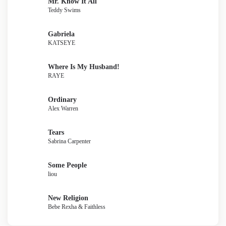
Mr. Know It All
Teddy Swims
Gabriela
KATSEYE
Where Is My Husband!
RAYE
Ordinary
Alex Warren
Tears
Sabrina Carpenter
Some People
liou
New Religion
Bebe Rexha & Faithless