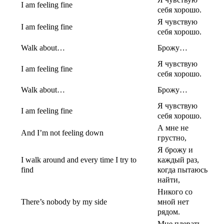
I am feeling fine
себя хорошо.
Я чувствую
I am feeling fine
себя хорошо.
Walk about…
Брожу…
Я чувствую
I am feeling fine
себя хорошо.
Walk about…
Брожу…
Я чувствую
I am feeling fine
себя хорошо.
А мне не
And I’m not feeling down
грустно,
Я брожу и
I walk around and every time I try to
каждый раз,
find
когда пытаюсь
найти,
Никого со
There’s nobody by my side
мной нет
рядом.
Мне плевать,