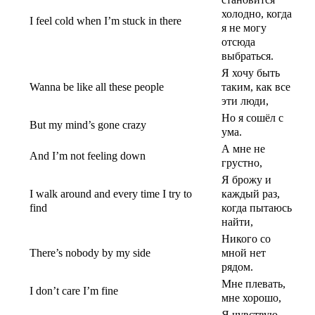
холодно, когда
I feel cold when I’m stuck in there
я не могу
отсюда
выбраться.
Я хочу быть
Wanna be like all these people
таким, как все
эти люди,
Но я сошёл с
But my mind’s gone crazy
ума.
А мне не
And I’m not feeling down
грустно,
Я брожу и
I walk around and every time I try to
каждый раз,
find
когда пытаюсь
найти,
Никого со
There’s nobody by my side
мной нет
рядом.
Мне плевать,
I don’t care I’m fine
мне хорошо,
Я чувствую