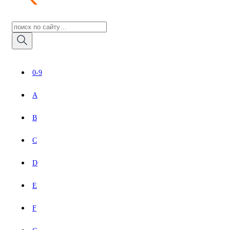
0-9
A
B
C
D
E
F