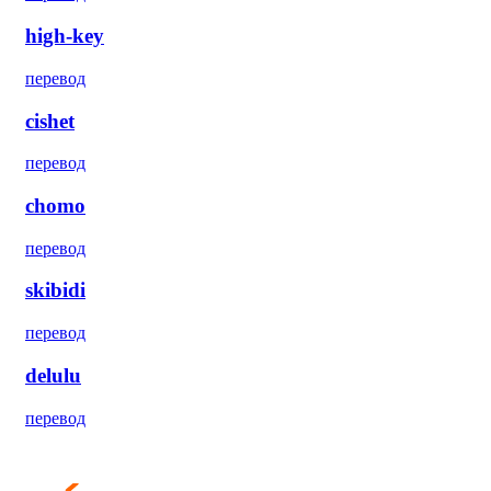
high-key
перевод
cishet
перевод
chomo
перевод
skibidi
перевод
delulu
перевод