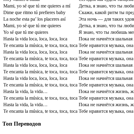
Mami, yo sé que tú me quieres a mí
Детка, я знаю, что ты люб
Dime que ritmo tú prefieres baby
Скажи, какой ритм ты пре
La noche esta pa’ los placeres así
Эта ночь — для таких удо
Mami, yo sé que tú me quieres
Детка, я знаю, что ты люб
Yo sé que tú me quieres
Я знаю, что ты любишь ме
Hasta la vida loca, loca, loca, loca
Пока не начнётся шальная 
Te encanta la música, te toca, toca, toca
Тебе нравится музыка, она
Hasta la vida loca, loca, loca, loca
Пока не начнётся шальная 
Te encanta la música, te toca, toca, toca
Тебе нравится музыка, она
Hasta la vida loca, loca, loca, loca
Пока не начнётся шальная 
Te encanta la música, te toca, toca, toca
Тебе нравится музыка, она
Hasta la vida loca, loca, loca, loca
Пока не начнётся шальная 
Te encanta la música, te toca, toca, toca
Тебе нравится музыка, она
Hasta la vida, la vida…
Пока не начнётся жизнь, 
Te encanta la música, te toca, toca, toca
Тебе нравится музыка, она
Hasta la vida, la vida…
Пока не начнётся жизнь, 
Te encanta la música, te toca, toca, toca
Тебе нравится музыка, она
Топ Переводов