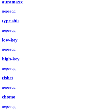
auramaxx
перевод
type shit
перевод
low-key
перевод
high-key
перевод
cishet
перевод
chomo
перевод