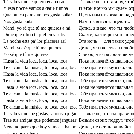
Tú sabes que te quiero enamorar
Ты знаешь, что я хочу, чт
Y esta noche vamos a darle rumba
И этой ночью мы будем от
Que nunca pare que nos gusta bailar
Пусть нам никогда не надо
Nos gusta bailar
Нам нравится танцевать.
Mami, yo sé que tú me quieres a mí
Детка, я знаю, что ты люб
Dime que ritmo tú prefieres baby
Скажи, какой ритм ты пре
La noche esta pa’ los placeres así
Эта ночь — для таких удо
Mami, yo sé que tú me quieres
Детка, я знаю, что ты люб
Yo sé que tú me quieres
Я знаю, что ты любишь ме
Hasta la vida loca, loca, loca, loca
Пока не начнётся шальная 
Te encanta la música, te toca, toca, toca
Тебе нравится музыка, она
Hasta la vida loca, loca, loca, loca
Пока не начнётся шальная 
Te encanta la música, te toca, toca, toca
Тебе нравится музыка, она
Hasta la vida loca, loca, loca, loca
Пока не начнётся шальная 
Te encanta la música, te toca, toca, toca
Тебе нравится музыка, она
Hasta la vida loca, loca, loca, loca
Пока не начнётся шальная 
Te encanta la música, te toca, toca, toca
Тебе нравится музыка, она
Tú sabes que me gustas, vamos a jugar
Ты знаешь, что ты нравишь
Trae tus amigas que podemos janguear
Возьми своих подруг, что
Nena no pares que hoy vamos a bailar
Детка, не останавливайся,
Hoy vamos a bailar
Сегодня мы будем танцева