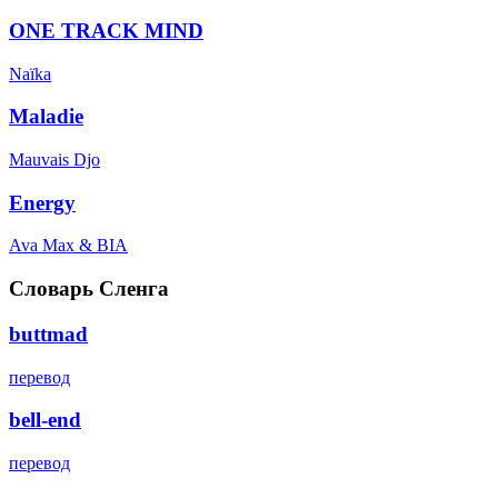
ONE TRACK MIND
Naïka
Maladie
Mauvais Djo
Energy
Ava Max & BIA
Словарь Сленга
buttmad
перевод
bell-end
перевод