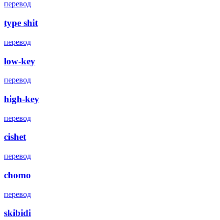
перевод
type shit
перевод
low-key
перевод
high-key
перевод
cishet
перевод
chomo
перевод
skibidi