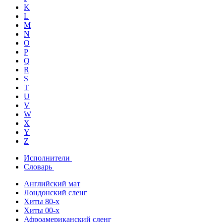
K
L
M
N
O
P
Q
R
S
T
U
V
W
X
Y
Z
Исполнители
Словарь
Английский мат
Лондонский сленг
Хиты 80-х
Хиты 00-х
Афроамериканский сленг