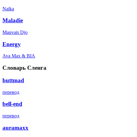
Naïka
Maladie
Mauvais Djo
Energy
Ava Max & BIA
Словарь Сленга
buttmad
перевод
bell-end
перевод
auramaxx