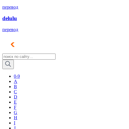
перевод
delulu
перевод
0-9
A
B
C
D
E
F
G
H
I
J