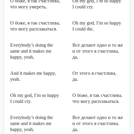
О боже, я так счастлива,
Oh my god, I’m so happy
что могу умереть,
I could cry.
О боже, я так счастлива,
Oh my god, I’m so happy
что могу расплакаться.
I could die,
Everybody’s doing the
Все делают одно и то же
same and it makes me
и от этого я счастлива,
happy, yeah,
да,
And it makes me happy,
От этого я счастлива,
yeah.
да.
Oh my god, I’m so happy
О боже, я так счастлива,
I could cry.
что могу расплакаться.
Everybody’s doing the
Все делают одно и то же
same and it makes me
и от этого я счастлива,
happy, yeah,
да,