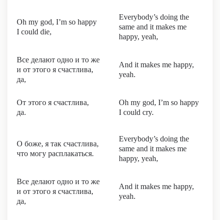
Everybody’s doing the
Oh my god, I’m so happy
same and it makes me
I could die,
happy, yeah,
Все делают одно и то же
And it makes me happy,
и от этого я счастлива,
yeah.
да,
От этого я счастлива,
Oh my god, I’m so happy
да.
I could cry.
Everybody’s doing the
О боже, я так счастлива,
same and it makes me
что могу расплакаться.
happy, yeah,
Все делают одно и то же
And it makes me happy,
и от этого я счастлива,
yeah.
да,