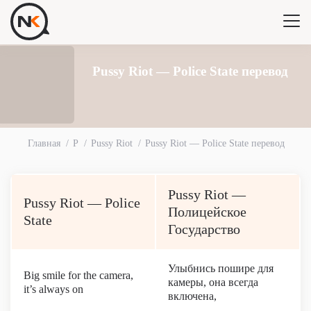
Pussy Riot — Police State перевод
Главная
P
Pussy Riot
Pussy Riot — Police State перевод
Pussy Riot —
Pussy Riot — Police
Полицейское
State
Государство
Улыбнись пошире для
Big smile for the camera,
камеры, она всегда
it’s always on
включена,