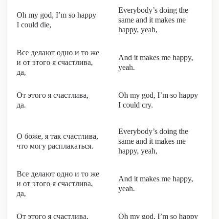
Everybody’s doing the
Oh my god, I’m so happy
same and it makes me
I could die,
happy, yeah,
Все делают одно и то же
And it makes me happy,
и от этого я счастлива,
yeah.
да,
От этого я счастлива,
Oh my god, I’m so happy
да.
I could cry.
Everybody’s doing the
О боже, я так счастлива,
same and it makes me
что могу расплакаться.
happy, yeah,
Все делают одно и то же
And it makes me happy,
и от этого я счастлива,
yeah.
да,
От этого я счастлива,
Oh my god, I’m so happy