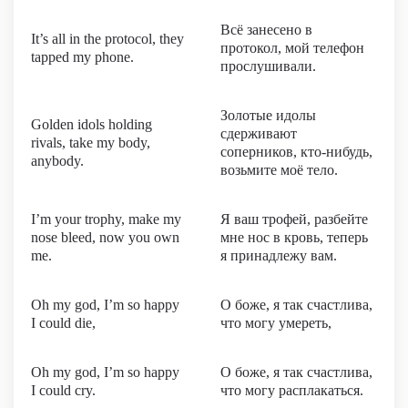
Всё занесено в
It’s all in the protocol, they
протокол, мой телефон
tapped my phone.
прослушивали.
Золотые идолы
Golden idols holding
сдерживают
rivals, take my body,
соперников, кто-нибудь,
anybody.
возьмите моё тело.
I’m your trophy, make my
Я ваш трофей, разбейте
nose bleed, now you own
мне нос в кровь, теперь
me.
я принадлежу вам.
Oh my god, I’m so happy
О боже, я так счастлива,
I could die,
что могу умереть,
Oh my god, I’m so happy
О боже, я так счастлива,
I could cry.
что могу расплакаться.