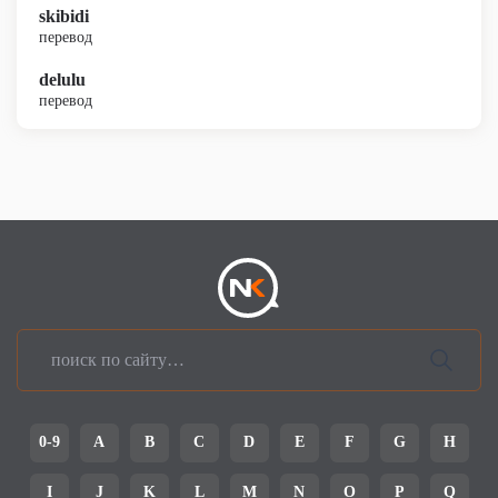
skibidi
перевод
delulu
перевод
0-9
A
B
C
D
E
F
G
H
I
J
K
L
M
N
O
P
Q