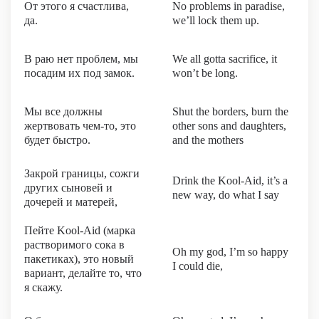
От этого я счастлива,
No problems in paradise,
да.
we’ll lock them up.
В раю нет проблем, мы
We all gotta sacrifice, it
посадим их под замок.
won’t be long.
Мы все должны
Shut the borders, burn the
жертвовать чем-то, это
other sons and daughters,
будет быстро.
and the mothers
Закрой границы, сожги
Drink the Kool-Aid, it’s a
других сыновей и
new way, do what I say
дочерей и матерей,
Пейте Kool-Aid (марка
растворимого сока в
Oh my god, I’m so happy
пакетиках), это новый
I could die,
вариант, делайте то, что
я скажу.