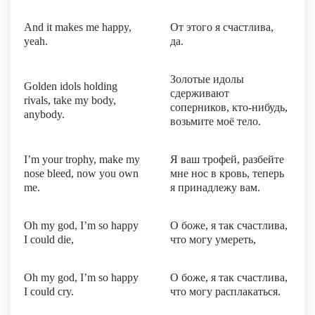
And it makes me happy,
От этого я счастлива,
yeah.
да.
Золотые идолы
Golden idols holding
сдерживают
rivals, take my body,
соперников, кто-нибудь,
anybody.
возьмите моё тело.
I’m your trophy, make my
Я ваш трофей, разбейте
nose bleed, now you own
мне нос в кровь, теперь
me.
я принадлежу вам.
Oh my god, I’m so happy
О боже, я так счастлива,
I could die,
что могу умереть,
Oh my god, I’m so happy
О боже, я так счастлива,
I could cry.
что могу расплакаться.