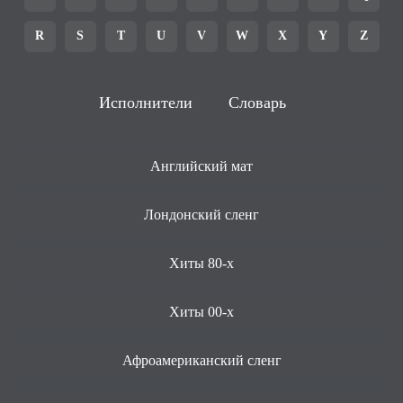
R
S
T
U
V
W
X
Y
Z
Исполнители
Словарь
Английский мат
Лондонский сленг
Хиты 80-х
Хиты 00-х
Афроамериканский сленг