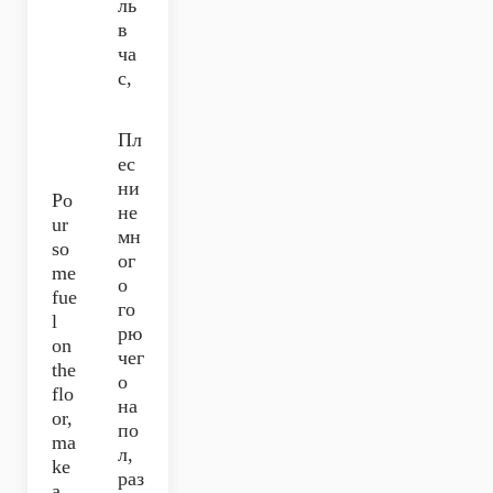
ль
в
ча
с,
Пл
ес
ни
Po
не
ur
мн
so
ог
me
о
fue
го
l
рю
on
чег
the
о
flo
на
or,
по
ma
л,
ke
раз
a