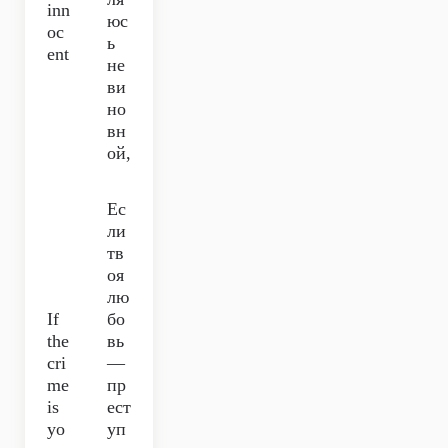
inn
юс
oc
ь
ent
не
ви
но
вн
ой,
Ес
ли
тв
оя
лю
If
бо
the
вь
cri
—
me
пр
is
ест
yo
уп