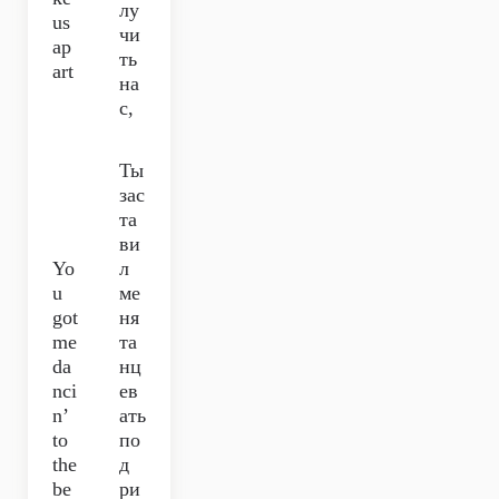
лу
us
чи
ap
ть
art
на
с,
Ты
зас
та
ви
Yo
л
u
ме
got
ня
me
та
da
нц
nci
ев
n’
ать
to
по
the
д
be
ри