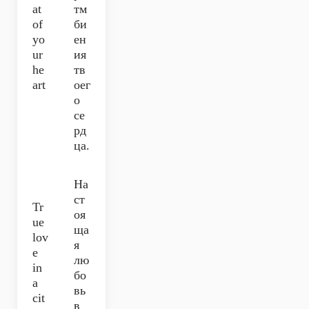
at
тм
of
би
yo
ен
ur
ия
he
тв
art
оег
о
се
рд
ца.
На
ст
Tr
оя
ue
ща
lov
я
e
лю
in
бо
a
вь
cit
в