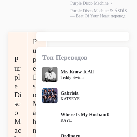
Purple Disco Machine
Purple Disco Machine & ÁSDÍS
— Beat Of Your Heart перевод
P
ur
Топ Переводов
P
pl
ur
e
Mr. Know It All
pl
Di
Teddy Swims
e
sc
Gabriela
Di
o
KATSEYE
sc
M
o
ac
Where Is My Husband!
M
hi
RAYE
ac
ne
Ordinary