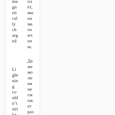
ma
ол
gn
ёт,
eti
мы
cal
на
ly
ма
ch
гн
arg
ич
ed
ен
ы,
Да
же
Li
мо
ght
лн
nin
ия
g
не
co
см
uld
ож
n’t
ет
stri
раз
ke