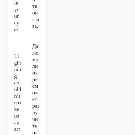
in
тв
yo
ои
ur
гла
ey
за,
es
Да
же
Li
мо
ght
лн
nin
ия
g
не
co
см
uld
ож
n’t
ет
stri
раз
ke
лу
us
чи
ap
ть
art
на