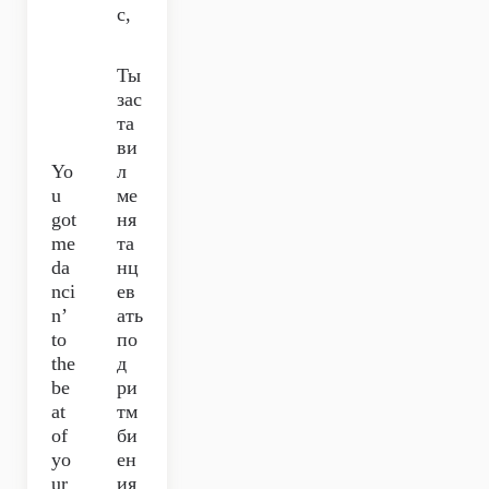
с,
Ты
зас
та
ви
Yo
л
u
ме
got
ня
me
та
da
нц
nci
ев
n’
ать
to
по
the
д
be
ри
at
тм
of
би
yo
ен
ur
ия