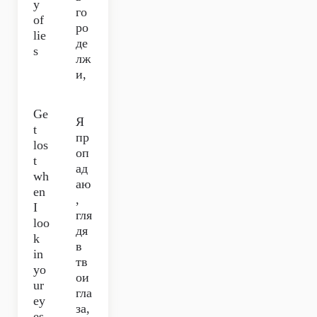
y
го
of
ро
lie
де
s
лж
и,
Ge
Я
t
пр
los
оп
t
ад
wh
аю
en
,
I
гля
loo
дя
k
в
in
тв
yo
ои
ur
гла
ey
за,
es