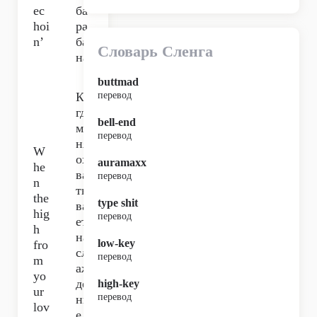
ec
ба
hoi
ра
n’
ба
Словарь Сленга
на,
buttmad
Ко
перевод
гда
bell-end
ме
перевод
ня
W
ох
auramaxx
he
ва
перевод
n
ты
the
type shit
ва
hig
перевод
ет
h
на
low-key
fro
сл
перевод
m
аж
yo
де
high-key
ur
перевод
ни
lov
е