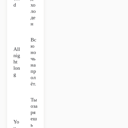
d
хо
ло
де
н
Вс
ю
All
но
nig
чь
ht
на
lon
пр
g
ол
ёт.
Ты
оза
ря
еш
Yo
ь