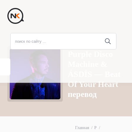
Purple Disco
Machine &
ÁSDÍS — Beat
Of Your Heart
перевод
Главная
P