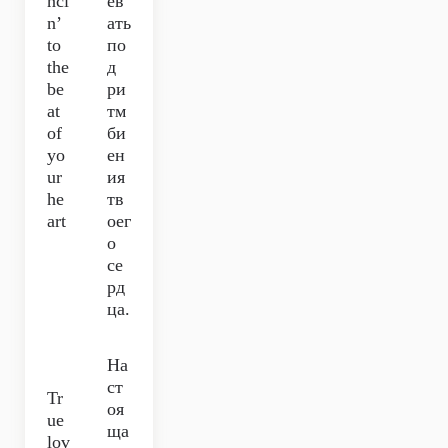
nci
ев
n’
ать
to
по
the
д
be
ри
at
тм
of
би
yo
ен
ur
ия
he
тв
art
оег
о
се
рд
ца.
На
ст
Tr
оя
ue
ща
lov