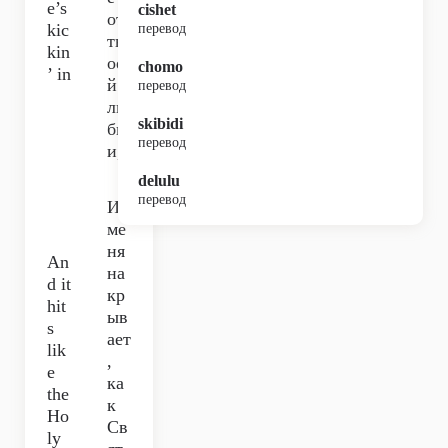
e’s
cishet
от
kic
перевод
тв
kin
ое
chomo
’ in
й
перевод
лю
skibidi
бв
перевод
и,
delulu
перевод
И
ме
ня
An
на
d it
кр
hit
ыв
s
ает
lik
,
e
ка
the
к
Ho
Св
ly