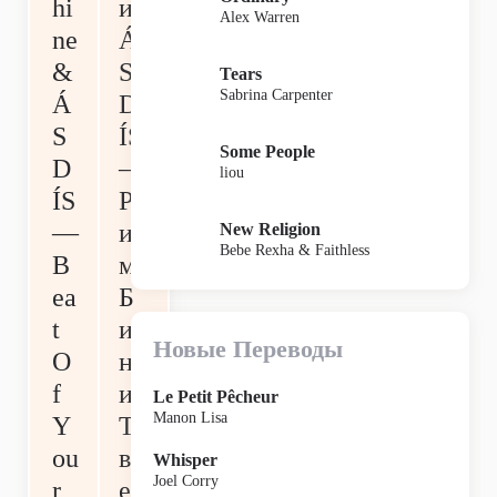
hi
и
Alex Warren
ne
Á
&
S
Tears
Sabrina Carpenter
Á
D
S
ÍS
Some People
D
—
liou
ÍS
Р
—
ит
New Religion
Bebe Rexha & Faithless
B
м
ea
Б
t
ие
Новые Переводы
O
н
f
ия
Le Petit Pêcheur
Manon Lisa
Y
Т
ou
во
Whisper
Joel Corry
r
ег