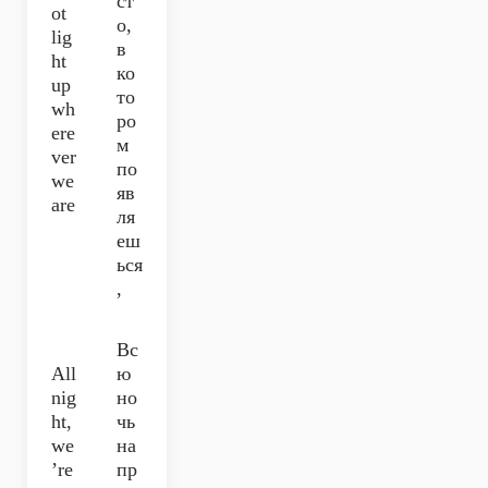
ст
ot
о,
lig
в
ht
ко
up
то
wh
ро
ere
м
ver
по
we
яв
are
ля
еш
ься
,
Вс
All
ю
nig
но
ht,
чь
we
на
’re
пр