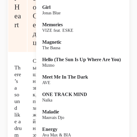
H
о
Girl
Jonas Blue
ea
С
rt
ер
Memories
VIZE feat. ESKE
д
ца
Magnetic
The Bausa
Hello (The Sun Is Up Where Are You)
Сл
Mizmo
Th
ы
ere
ше
Meet Me In The Dark
’s
н
AVE
a
зву
so
к,
ONE TRACK MIND
Naïka
un
по
d
хо
Maladie
lik
жи
Mauvais Djo
e a
й
dru
на
Energy
m
эхо
Ava Max & BIA