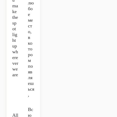
u
лю
ma
бо
ke
е
the
ме
sp
ст
ot
о,
lig
в
ht
ко
up
то
wh
ро
ere
м
ver
по
we
яв
are
ля
еш
ься
,
Вс
All
ю