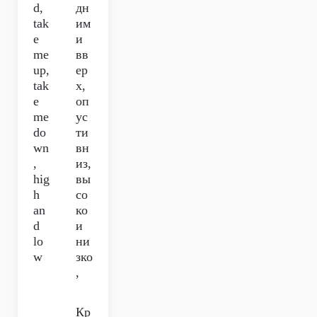
d,
дн
tak
им
e
и
me
вв
up,
ер
tak
х,
e
оп
me
ус
do
ти
wn
вн
,
из,
hig
вы
h
со
an
ко
d
и
lo
ни
w
зко
,
Кр