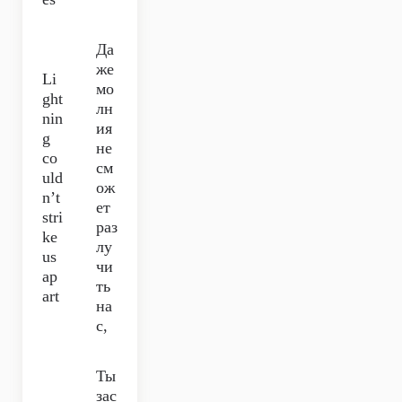
Да
же
Li
мо
ght
лн
nin
ия
g
не
co
см
uld
ож
n’t
ет
stri
раз
ke
лу
us
чи
ap
ть
art
на
с,
Ты
зас