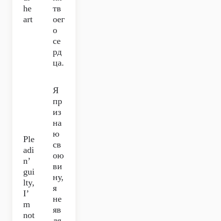
he
тв
art
оег
о
се
рд
ца.
Я
пр
из
на
ю
Ple
св
adi
ою
n’
ви
gui
ну,
lty,
я
I’
не
m
яв
not
ля