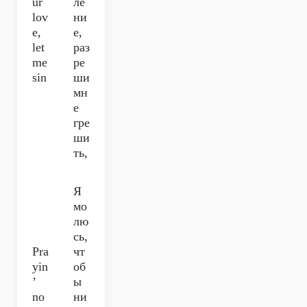
ur
ле
lov
ни
e,
е,
let
раз
me
ре
sin
ши
мн
е
гре
ши
ть,
Я
мо
лю
сь,
Pra
чт
yin
об
’
ы
no
ни