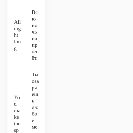
Вс
ю
All
но
nig
чь
ht
на
lon
пр
g
ол
ёт.
Ты
оза
ря
еш
Yo
ь
u
лю
ma
бо
ke
е
the
ме
sp