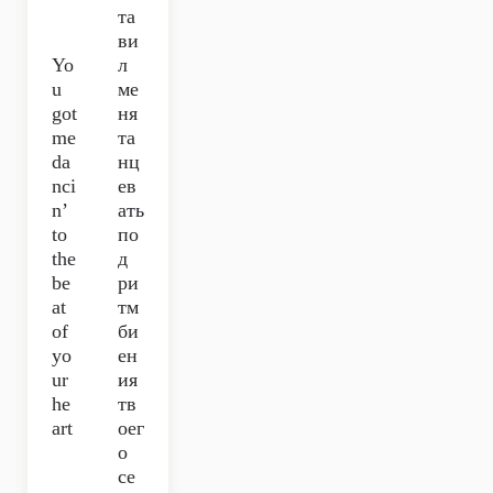
та
ви
Yo
л
u
ме
got
ня
me
та
da
нц
nci
ев
n’
ать
to
по
the
д
be
ри
at
тм
of
би
yo
ен
ur
ия
he
тв
art
оег
о
се