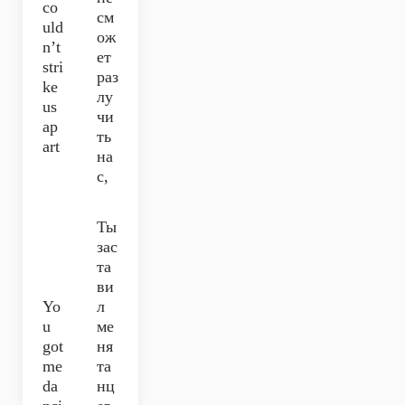
co
см
uld
ож
n’t
ет
stri
раз
ke
лу
us
чи
ap
ть
art
на
с,
Ты
зас
та
ви
Yo
л
u
ме
got
ня
me
та
da
нц