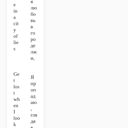
я
e
лю
in
бо
a
вь
cit
в
y
го
of
ро
lie
де
s
лж
и,
Ge
Я
t
пр
los
оп
t
ад
wh
аю
en
,
I
гля
loo
дя
k
в