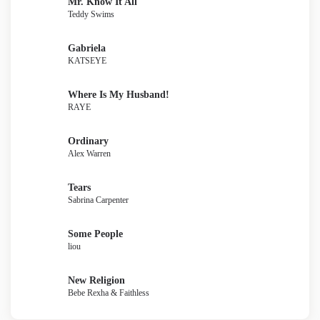
Mr. Know It All
Teddy Swims
Gabriela
KATSEYE
Where Is My Husband!
RAYE
Ordinary
Alex Warren
Tears
Sabrina Carpenter
Some People
liou
New Religion
Bebe Rexha & Faithless