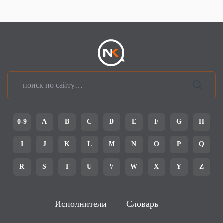
0-9
A
B
C
D
E
F
G
H
I
J
K
L
M
N
O
P
Q
R
S
T
U
V
W
X
Y
Z
Исполнители
Словарь