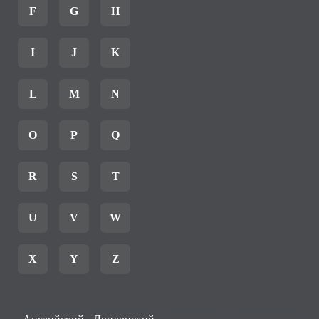
F
G
H
I
J
K
L
M
N
O
P
Q
R
S
T
U
V
W
X
Y
Z