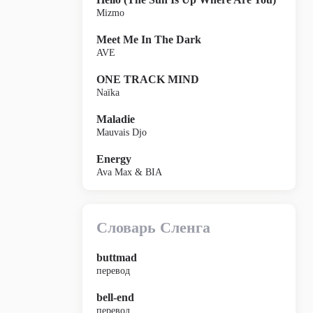
Mizmo
Meet Me In The Dark
AVE
ONE TRACK MIND
Naïka
Maladie
Mauvais Djo
Energy
Ava Max & BIA
Словарь Сленга
buttmad
перевод
bell-end
перевод