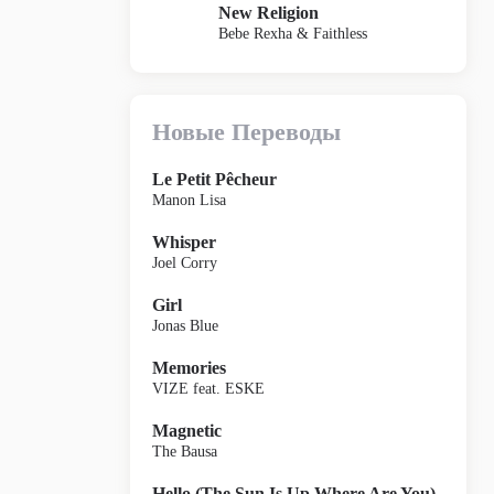
New Religion
Bebe Rexha & Faithless
Новые Переводы
Le Petit Pêcheur
Manon Lisa
Whisper
Joel Corry
Girl
Jonas Blue
Memories
VIZE feat. ESKE
Magnetic
The Bausa
Hello (The Sun Is Up Where Are You)