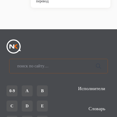
перевод
Исполнители
0-9
A
B
C
D
E
Словарь