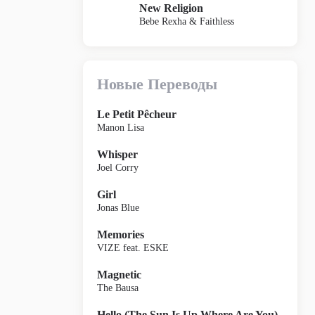
New Religion
Bebe Rexha & Faithless
Новые Переводы
Le Petit Pêcheur
Manon Lisa
Whisper
Joel Corry
Girl
Jonas Blue
Memories
VIZE feat. ESKE
Magnetic
The Bausa
Hello (The Sun Is Up Where Are You)