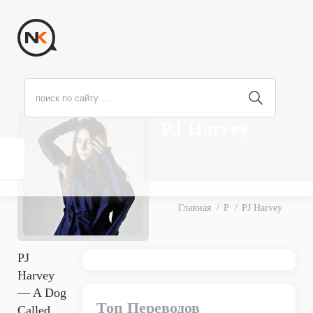
PJ Harvey
Главная
P
PJ Harvey
PJ
Harvey
— A Dog
Топ Переводов
Called