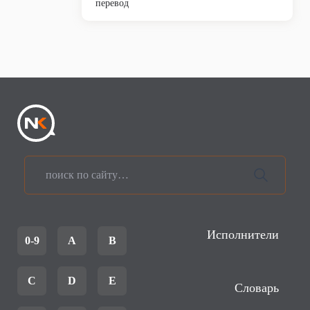
перевод
Исполнители
0-9
A
B
C
D
E
Словарь