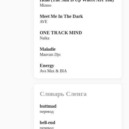
Mizmo
Meet Me In The Dark
AVE
ONE TRACK MIND
Naïka
Maladie
Mauvais Djo
Energy
Ava Max & BIA
Словарь Сленга
buttmad
перевод
bell-end
перевод