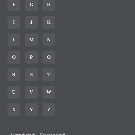
F
G
H
I
J
K
L
M
N
O
P
Q
R
S
T
U
V
W
X
Y
Z