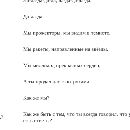
Ла-да-да-да-да, ла-да-да-да-да,
Да-да-да.
Мы прожекторы, мы видим в темноте.
Мы ракеты, направленные на звёзды.
Мы миллиард прекрасных сердец,
А ты продал нас с потрохами.
Как же мы?
Как же быть с тем, что ты всегда говорил, что 
s?
есть ответы?