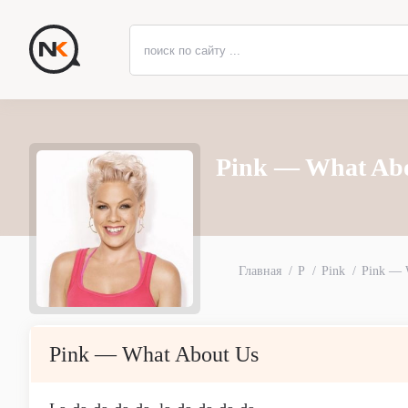
Pink — What Abo
Главная
P
Pink
Pink — 
Pink — What About Us