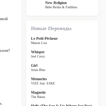
New Religion
Bebe Rexha & Faithless
ивой
Новые Переводы
Le Petit Pêcheur
Manon Lisa
алом?
Whisper
Joel Corry
Girl
Jonas Blue
Memories
VIZE feat. ESKE
Magnetic
The Bausa
и.
Hello (The Sun Is Up Where Are You)