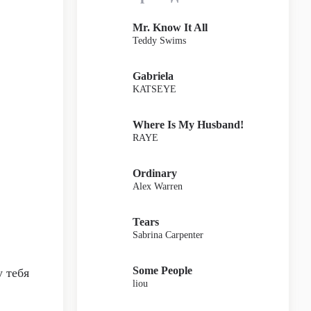
Mr. Know It All
Teddy Swims
Gabriela
KATSEYE
Where Is My Husband!
RAYE
Ordinary
Alex Warren
Tears
Sabrina Carpenter
Some People
у тебя
liou