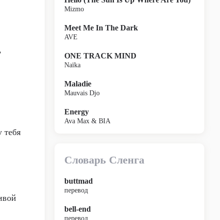
Mizmo
Meet Me In The Dark
AVE
,
ONE TRACK MIND
Naïka
Maladie
Mauvais Djo
Energy
Ava Max & BIA
у тебя
Словарь Сленга
buttmad
перевод
ивой
bell-end
перевод