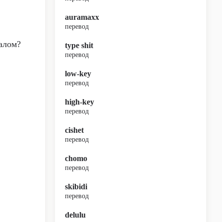
auramaxx
перевод
алом?
type shit
перевод
low-key
перевод
high-key
перевод
cishet
перевод
chomo
перевод
skibidi
перевод
delulu