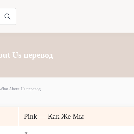
ut Us перевод
What About Us перевод
Pink — Как Же Мы