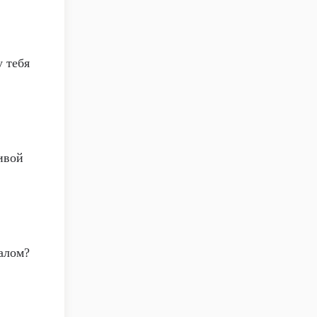
у тебя
ивой
алом?