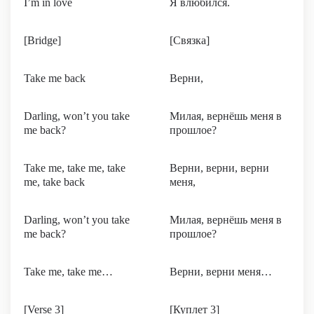
I’m in love
Я влюбился.
[Bridge]
[Связка]
Take me back
Верни,
Darling, won’t you take
Милая, вернёшь меня в
me back?
прошлое?
Take me, take me, take
Верни, верни, верни
me, take back
меня,
Darling, won’t you take
Милая, вернёшь меня в
me back?
прошлое?
Take me, take me…
Верни, верни меня…
[Verse 3]
[Куплет 3]