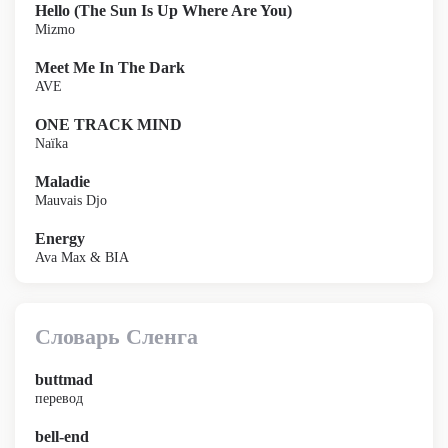
Hello (The Sun Is Up Where Are You)
Mizmo
Meet Me In The Dark
AVE
ONE TRACK MIND
Naïka
Maladie
Mauvais Djo
Energy
Ava Max & BIA
Словарь Сленга
buttmad
перевод
bell-end