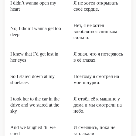
I didn’t wanna open my
Я не хотел открывать
heart
своё сердце,
Нет, я не хотел
No, I didn’t wanna get too
влюбляться слишком
deep
сильно.
I knew that I’d get lost in
Я знал, что я потеряюсь
her eyes
в её глазах,
So I stared down at my
Поэтому я смотрел на
shoelaces
мои шнурки.
I took her to the car in the
Я отвёл её к машине у
drive and we stared at the
дома и мы смотрели на
sky
небо,
And we laughed ’til we
И смеялись, пока не
cried
заплакали.