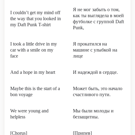
Я не мог забыть о том,
I couldn’t get my mind off
как ты выглядела в моей
the way that you looked in
футболке с группой Daft
my Daft Punk T-shirt
Punk,
I took a little drive in my
Я прокатился на
car with a smile on my
машине с улыбкой на
face
лице
And a hope in my heart
И надеждой в сердце.
Maybe this is the start of a
Может быть, это начало
bon voyage
счастливого пути.
We were young and
Мы были молоды и
helpless
беззащитны.
[Chorus]
[Припев]