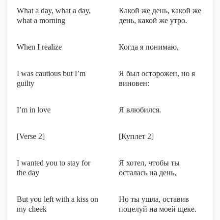
What a day, what a day,
Какой же день, какой же
what a morning
день, какой же утро.
When I realize
Когда я понимаю,
I was cautious but I’m
Я был осторожен, но я
guilty
виновен:
I’m in love
Я влюбился.
[Verse 2]
[Куплет 2]
I wanted you to stay for
Я хотел, чтобы ты
the day
осталась на день,
But you left with a kiss on
Но ты ушла, оставив
my cheek
поцелуй на моей щеке.