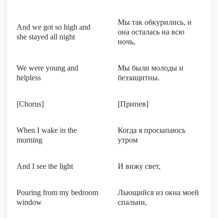
Мы так обкурились, и
And we got so high and
она осталась на всю
she stayed all night
ночь,
We were young and
Мы были молоды и
helpless
беззащитны.
[Chorus]
[Припев]
When I wake in the
Когда я просыпаюсь
morning
утром
And I see the light
И вижу свет,
Pouring from my bedroom
Льющийся из окна моей
window
спальни,