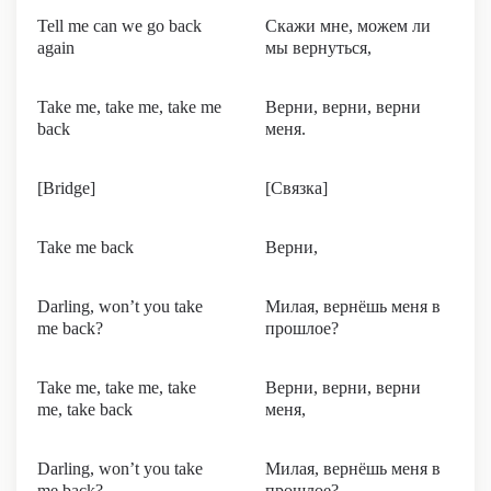
Tell me can we go back
Скажи мне, можем ли
again
мы вернуться,
Take me, take me, take me
Верни, верни, верни
back
меня.
[Bridge]
[Связка]
Take me back
Верни,
Darling, won’t you take
Милая, вернёшь меня в
me back?
прошлое?
Take me, take me, take
Верни, верни, верни
me, take back
меня,
Darling, won’t you take
Милая, вернёшь меня в
me back?
прошлое?