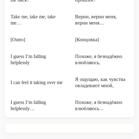
Take me, take me, take
Верни, верни меня,
me…
верни меня…
[Outro]
[Концовка]
I guess I’m falling
Похоже, я безнадёжно
helplessly
влюбляюсь,
Я ощущаю, как чувства
I can feel it taking over me
овладевают мной,
I guess I’m falling
Похоже, я безнадёжно
helplessly…
влюбляюсь…