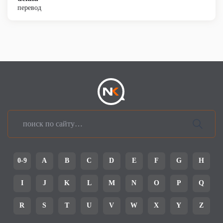
перевод
0-9
A
B
C
D
E
F
G
H
I
J
K
L
M
N
O
P
Q
R
S
T
U
V
W
X
Y
Z