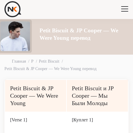
Petit Biscuit & JP Cooper — We
Were Young перевод
Главная
P
Petit Biscuit
Petit Biscuit & JP Cooper — We Were Young перевод
Petit Biscuit & JP
Petit Biscuit и JP
Cooper — We Were
Cooper — Мы
Young
Были Молоды
[Verse 1]
[Куплет 1]