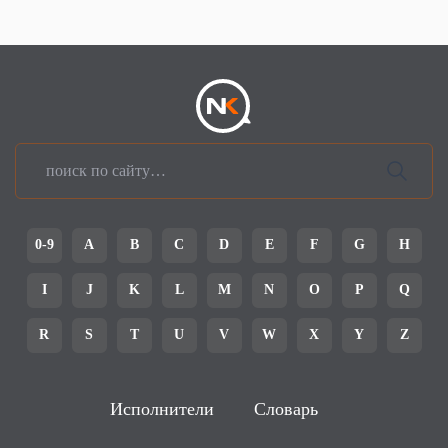
0-9
A
B
C
D
E
F
G
H
I
J
K
L
M
N
O
P
Q
R
S
T
U
V
W
X
Y
Z
Исполнители
Словарь