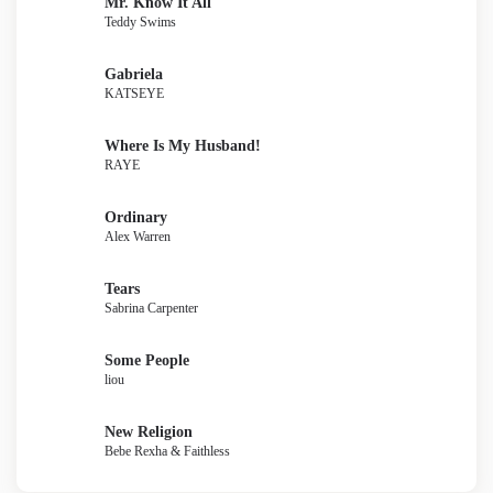
Mr. Know It All
Teddy Swims
Gabriela
KATSEYE
Where Is My Husband!
RAYE
Ordinary
Alex Warren
Tears
Sabrina Carpenter
Some People
liou
New Religion
Bebe Rexha & Faithless