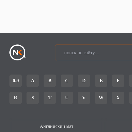
0-9
A
B
C
D
E
F
R
S
T
U
V
W
X
Английский мат