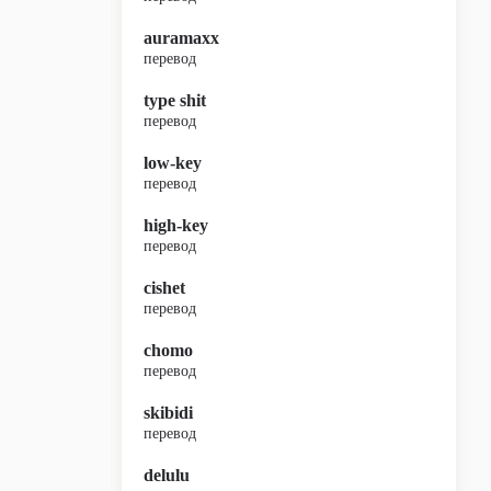
auramaxx
перевод
type shit
перевод
low-key
перевод
high-key
перевод
cishet
перевод
chomo
перевод
skibidi
перевод
delulu