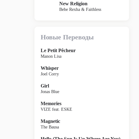
New Religion
Bebe Rexha & Faithless
Новые Переводы
Le Petit Pêcheur
Manon Lisa
Whisper
Joel Corry
Girl
Jonas Blue
Memories
VIZE feat. ESKE
Magnetic
The Bausa
Hello (The Sun Is Up Where Are You)