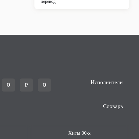
перевод
Исполнители
O
P
Q
Словарь
Хиты 00-х