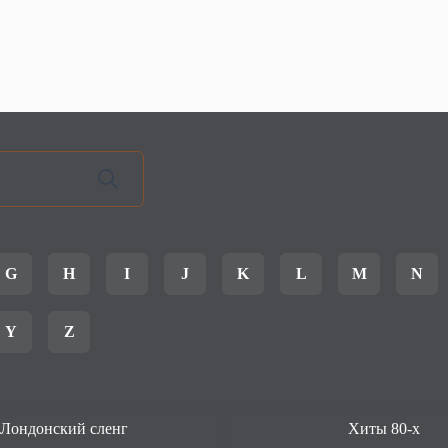
G
H
I
J
K
L
M
N
Y
Z
Лондонский сленг
Хиты 80-х