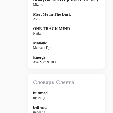
Mizmo
Meet Me In The Dark
AVE
ONE TRACK MIND
Naïka
Maladie
Mauvais Djo
Energy
Ava Max & BIA
Словарь Сленга
buttmad
перевод
bell-end
перевод