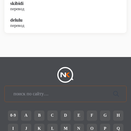
skibidi
перевод
delulu
перевод
0-9
A
B
C
D
E
F
G
H
I
J
K
L
M
N
O
P
Q