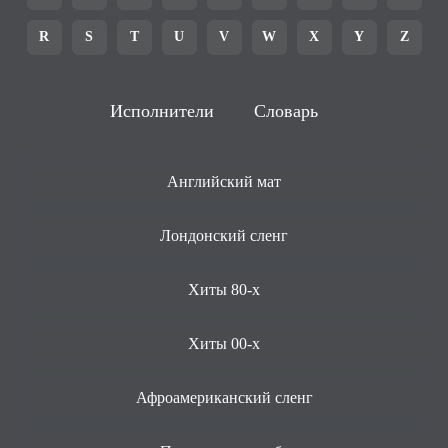
R
S
T
U
V
W
X
Y
Z
Исполнители
Словарь
Английский мат
Лондонский сленг
Хиты 80-х
Хиты 00-х
Афроамериканский сленг