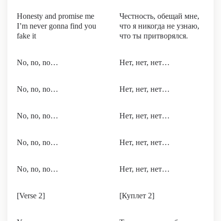
Honesty and promise me
Честность, обещай мне,
I’m never gonna find you
что я никогда не узнаю,
fake it
что ты притворялся.
No, no, no…
Нет, нет, нет…
No, no, no…
Нет, нет, нет…
No, no, no…
Нет, нет, нет…
No, no, no…
Нет, нет, нет…
No, no, no…
Нет, нет, нет…
[Verse 2]
[Куплет 2]