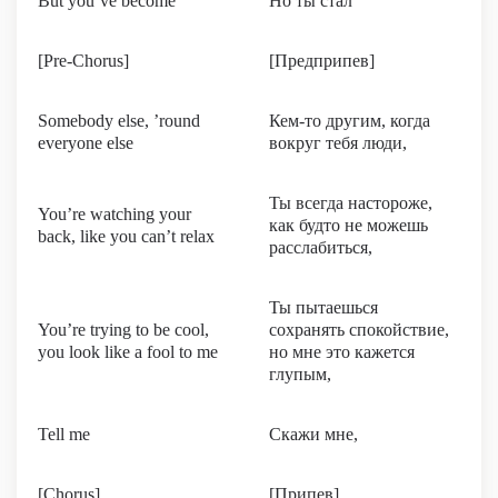
But you’ve become
Но ты стал
[Pre-Chorus]
[Предприпев]
Somebody else, ’round
Кем-то другим, когда
everyone else
вокруг тебя люди,
Ты всегда настороже,
You’re watching your
как будто не можешь
back, like you can’t relax
расслабиться,
Ты пытаешься
You’re trying to be cool,
сохранять спокойствие,
you look like a fool to me
но мне это кажется
глупым,
Tell me
Скажи мне,
[Chorus]
[Припев]