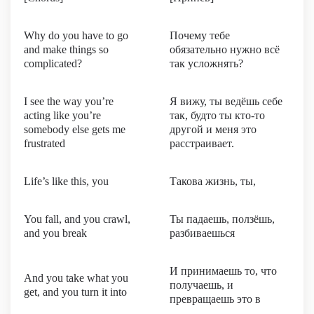
Why do you have to go
Почему тебе
and make things so
обязательно нужно всё
complicated?
так усложнять?
I see the way you’re
Я вижу, ты ведёшь себе
acting like you’re
так, будто ты кто-то
somebody else gets me
другой и меня это
frustrated
расстраивает.
Life’s like this, you
Такова жизнь, ты,
You fall, and you crawl,
Ты падаешь, ползёшь,
and you break
разбиваешься
И принимаешь то, что
And you take what you
получаешь, и
get, and you turn it into
превращаешь это в