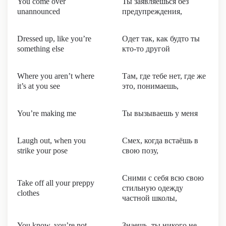
You come over
Ты заявляешься без
unannounced
предупреждения,
Dressed up, like you’re
Одет так, как будто ты
something else
кто-то другой
Where you aren’t where
Там, где тебе нет, где же
it’s at you see
это, понимаешь,
You’re making me
Ты вызываешь у меня
Laugh out, when you
Смех, когда встаёшь в
strike your pose
свою позу,
Сними с себя всю свою
Take off all your preppy
стильную одежду
clothes
частной школы,
You know, you’re not
Знаешь, ты никого не