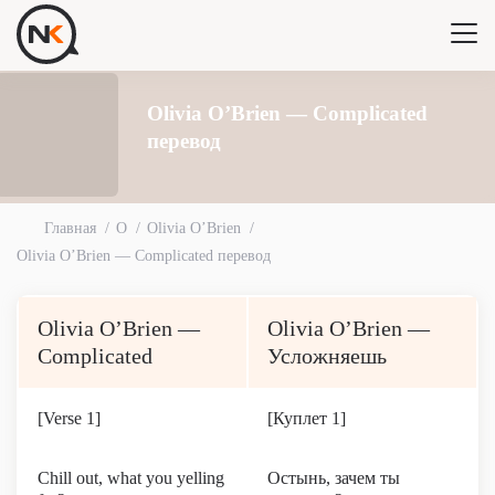
Olivia O’Brien — Complicated
перевод
Главная
O
Olivia O’Brien
Olivia O’Brien — Complicated перевод
Olivia O’Brien —
Olivia O’Brien —
Complicated
Усложняешь
[Verse 1]
[Куплет 1]
Chill out, what you yelling
Остынь, зачем ты