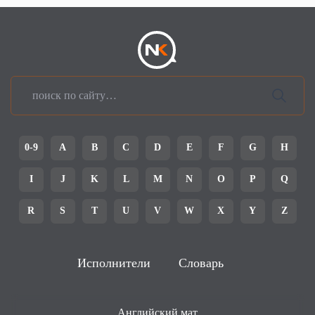
0-9
A
B
C
D
E
F
G
H
I
J
K
L
M
N
O
P
Q
R
S
T
U
V
W
X
Y
Z
Исполнители
Словарь
Английский мат