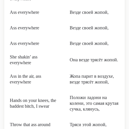
Ass everywhere
Везде своей жопой,
Ass everywhere
Везде своей жопой,
Ass everywhere
Везде своей жопой,
She shakin’ ass
Она везде трясёт жопой.
everywhere
Ass in the air, ass
Жопа парит в воздухе,
everywhere
везде трясёт жопой,
Положи ладони на
Hands on your knees, the
колени, это самая крутая
baddest bitch, I swear
сучка, клянусь,
Throw that ass around
Тряси этой жопой,