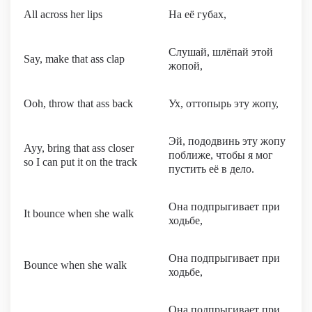
All across her lips
На её губах,
Слушай, шлёпай этой
Say, make that ass clap
жопой,
Ooh, throw that ass back
Ух, оттопырь эту жопу,
Эй, пододвинь эту жопу
Ayy, bring that ass closer
поближе, чтобы я мог
so I can put it on the track
пустить её в дело.
Она подпрыгивает при
It bounce when she walk
ходьбе,
Она подпрыгивает при
Bounce when she walk
ходьбе,
Она подпрыгивает при