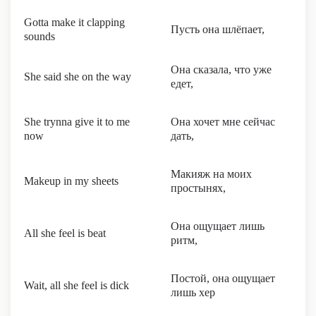
Gotta make it clapping
Пусть она шлёпает,
sounds
Она сказала, что уже
She said she on the way
едет,
She trynna give it to me
Она хочет мне сейчас
now
дать,
Макияж на моих
Makeup in my sheets
простынях,
Она ощущает лишь
All she feel is beat
ритм,
Постой, она ощущает
Wait, all she feel is dick
лишь хер