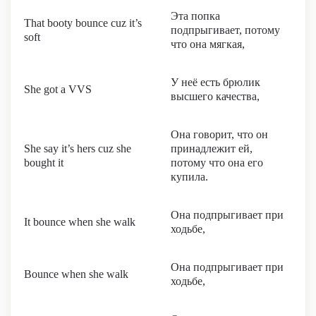
Эта попка
That booty bounce cuz it’s
подпрыгивает, потому
soft
что она мягкая,
У неё есть брюлик
She got a VVS
высшего качества,
Она говорит, что он
She say it’s hers cuz she
принадлежит ей,
bought it
потому что она его
купила.
Она подпрыгивает при
It bounce when she walk
ходьбе,
Она подпрыгивает при
Bounce when she walk
ходьбе,