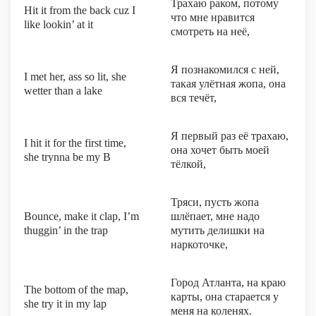
Трахаю раком, потому
Hit it from the back cuz I
что мне нравится
like lookin’ at it
смотреть на неё,
Я познакомился с ней,
I met her, ass so lit, she
такая улётная жопа, она
wetter than a lake
вся течёт,
Я первый раз её трахаю,
I hit it for the first time,
она хочет быть моей
she trynna be my B
тёлкой,
Тряси, пусть жопа
Bounce, make it clap, I’m
шлёпает, мне надо
thuggin’ in the trap
мутить делишки на
наркоточке,
Город Атланта, на краю
The bottom of the map,
карты, она старается у
she try it in my lap
меня на коленях.