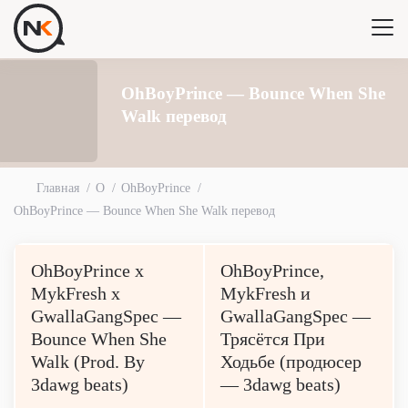
OhBoyPrince — Bounce When She
Walk перевод
Главная
O
OhBoyPrince
OhBoyPrince — Bounce When She Walk перевод
OhBoyPrince x
OhBoyPrince,
MykFresh x
MykFresh и
GwallaGangSpec —
GwallaGangSpec —
Bounce When She
Трясётся При
Walk (Prod. By
Ходьбе (продюсер
3dawg beats)
— 3dawg beats)