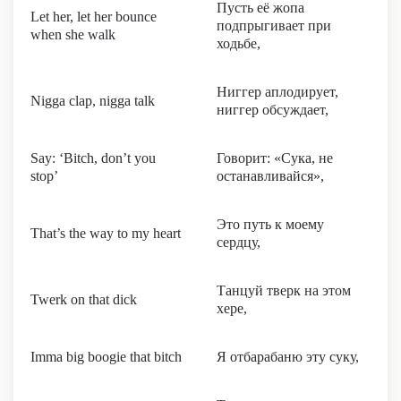
Пусть её жопа
Let her, let her bounce
подпрыгивает при
when she walk
ходьбе,
Ниггер аплодирует,
Nigga clap, nigga talk
ниггер обсуждает,
Say: ‘Bitch, don’t you
Говорит: «Сука, не
stop’
останавливайся»,
Это путь к моему
That’s the way to my heart
сердцу,
Танцуй тверк на этом
Twerk on that dick
хере,
Imma big boogie that bitch
Я отбарабаню эту суку,