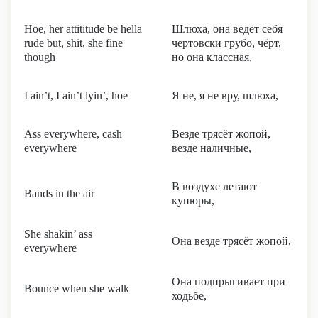
Hoe, her attititude be hella
Шлюха, она ведёт себя
rude but, shit, she fine
чертовски грубо, чёрт,
though
но она классная,
I ain’t, I ain’t lyin’, hoe
Я не, я не вру, шлюха,
Ass everywhere, cash
Везде трясёт жопой,
everywhere
везде наличные,
В воздухе летают
Bands in the air
купюры,
She shakin’ ass
Она везде трясёт жопой,
everywhere
Она подпрыгивает при
Bounce when she walk
ходьбе,