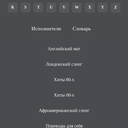
R
S
T
U
V
W
X
Y
Z
Исполнители
Словарь
Английский мат
Лондонский сленг
Хиты 80-х
Хиты 00-х
Афроамериканский сленг
Переводы для себя