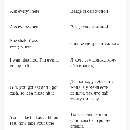
Ass everywhere
Везде своей жопой,
Ass everywhere
Везде своей жопой,
She shakin’ ass
Она везде трясёт жопой.
everywhere
I want that hoe, I’m trynna
Я хочу эту шлюху, хочу
get up in it
ей засадить,
Девчонка, у тебя есть
Girl, you got ass and I got
жопа, а у меня есть
cash, so let a nigga hit it
деньги, так что дай
этому ниггеру,
Ты трясёшь жопой
You shake that ass a lil too
слишком быстро, не
fast, now take your time
спеши,