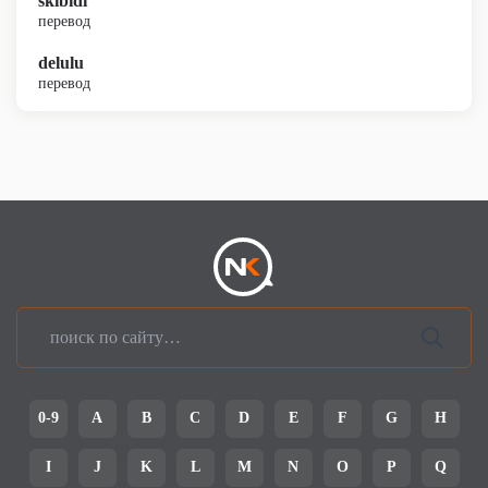
skibidi
перевод
delulu
перевод
0-9
A
B
C
D
E
F
G
H
I
J
K
L
M
N
O
P
Q