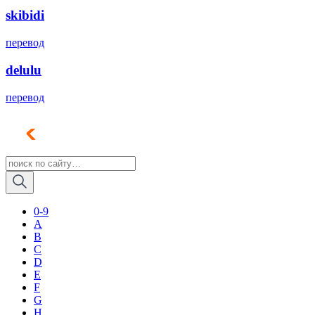
skibidi
перевод
delulu
перевод
0-9
A
B
C
D
E
F
G
H