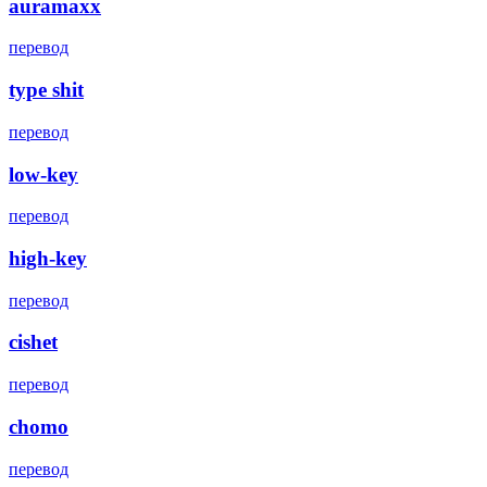
auramaxx
перевод
type shit
перевод
low-key
перевод
high-key
перевод
cishet
перевод
chomo
перевод