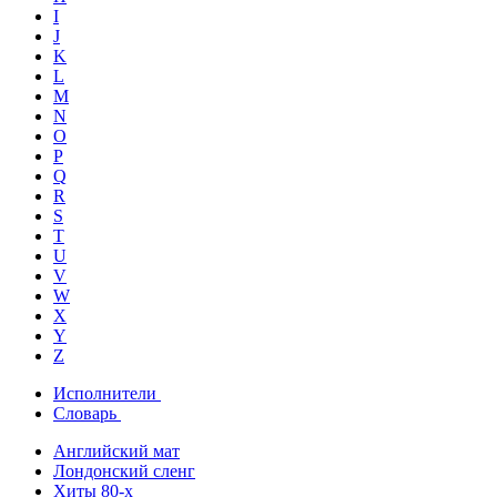
I
J
K
L
M
N
O
P
Q
R
S
T
U
V
W
X
Y
Z
Исполнители
Словарь
Английский мат
Лондонский сленг
Хиты 80-х