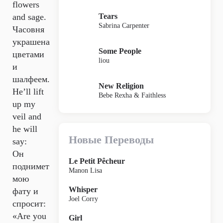
flowers
Tears
and sage.
Sabrina Carpenter
Часовня
украшена
Some People
цветами
liou
и
шалфеем.
New Religion
He’ll lift
Bebe Rexha & Faithless
up my
veil and
he will
Новые Переводы
say:
Он
Le Petit Pêcheur
поднимет
Manon Lisa
мою
Whisper
фату и
Joel Corry
спросит:
«Are you
Girl