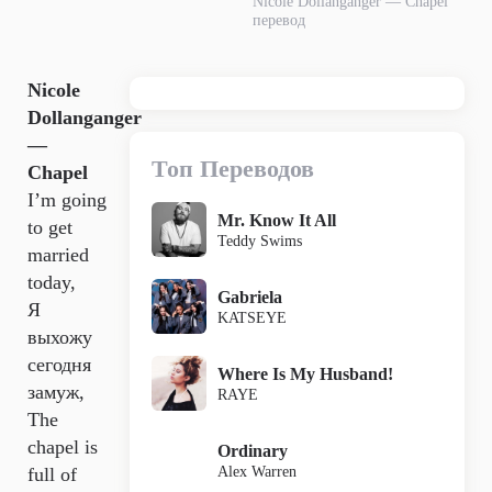
Nicole Dollanganger — Chapel
перевод
Nicole
Dollanganger
—
Топ Переводов
Chapel
I’m going
Mr. Know It All
to get
Teddy Swims
married
today,
Gabriela
Я
KATSEYE
выхожу
сегодня
Where Is My Husband!
замуж,
RAYE
The
chapel is
Ordinary
Alex Warren
full of