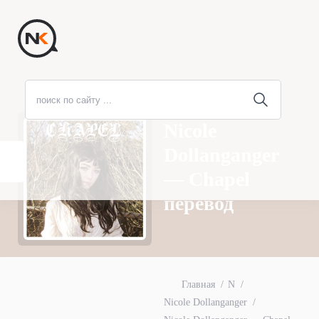
Nicole
Dollanganger
— Chapel
перевод
Главная
N
Nicole Dollanganger