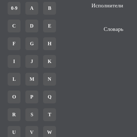
Исполнители
0-9
A
B
C
D
E
Словарь
F
G
H
I
J
K
L
M
N
O
P
Q
R
S
T
U
V
W