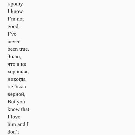
прошу.
I know
I’m not
good,
I’ve
never
been true.
Знаю,
что я не
хорошая,
никогда
не была
верной,
But you
know that
I love
him and I
don’t