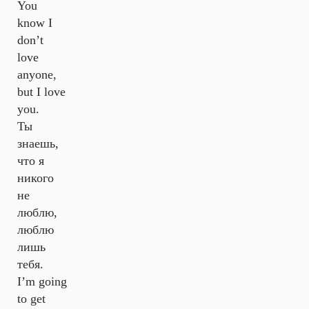
You
know I
don’t
love
anyone,
but I love
you.
Ты
знаешь,
что я
никого
не
люблю,
люблю
лишь
тебя.
I’m going
to get