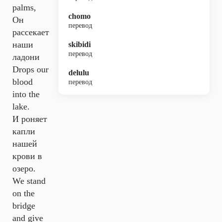
palms,
chomo
Он
перевод
рассекает
наши
skibidi
перевод
ладони
Drops our
delulu
blood
перевод
into the
lake.
И роняет
капли
нашей
крови в
озеро.
We stand
on the
bridge
and give