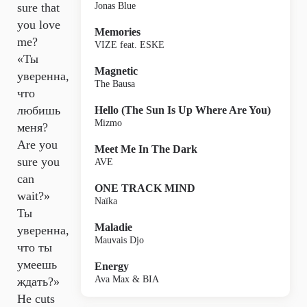
sure that
Jonas Blue
you love
Memories
me?
VIZE feat. ESKE
«Ты
Magnetic
уверенна,
The Bausa
что
любишь
Hello (The Sun Is Up Where Are You)
Mizmo
меня?
Are you
Meet Me In The Dark
sure you
AVE
can
ONE TRACK MIND
wait?»
Naïka
Ты
Maladie
уверенна,
Mauvais Djo
что ты
умеешь
Energy
Ava Max & BIA
ждать?»
He cuts