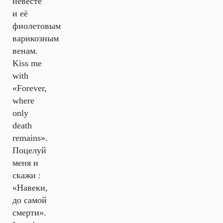
невесте
и её
фиолетовым
варикозным
венам.
Kiss me
with
«Forever,
where
only
death
remains».
Поцелуй
меня и
скажи :
«Навеки,
до самой
смерти».