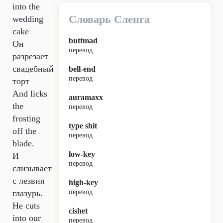
into the
Словарь Сленга
wedding
cake
buttmad
Он
перевод
разрезает
свадебный
bell-end
перевод
торт
And licks
auramaxx
the
перевод
frosting
type shit
off the
перевод
blade.
low-key
И
перевод
слизывает
с лезвия
high-key
глазурь.
перевод
He cuts
cishet
into our
перевод