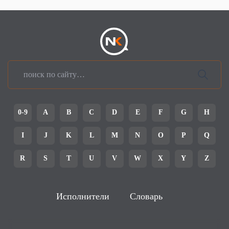
0-9
A
B
C
D
E
F
G
H
I
J
K
L
M
N
O
P
Q
R
S
T
U
V
W
X
Y
Z
Исполнители
Словарь