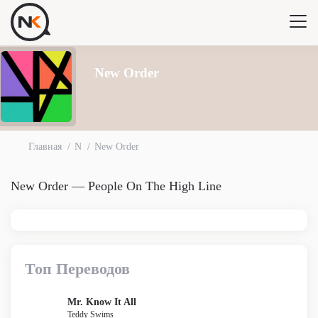
New Order
Главная
N
New Order
New Order — People On The High Line
Топ Переводов
Mr. Know It All
Teddy Swims