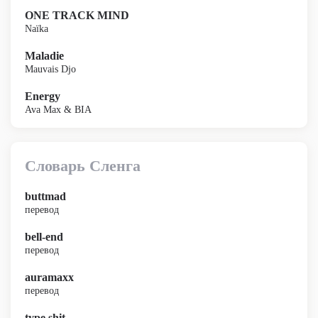
ONE TRACK MIND
Naïka
Maladie
Mauvais Djo
Energy
Ava Max & BIA
Словарь Сленга
buttmad
перевод
bell-end
перевод
auramaxx
перевод
type shit