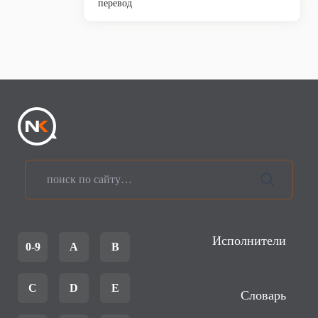
перевод
Исполнители
0-9
A
B
C
D
E
Словарь