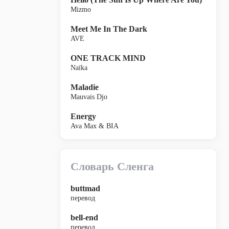
Mizmo
Meet Me In The Dark
AVE
ONE TRACK MIND
Naïka
Maladie
Mauvais Djo
Energy
Ava Max & BIA
Словарь Сленга
buttmad
перевод
bell-end
перевод