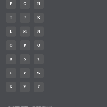
F
G
H
I
J
K
L
M
N
O
P
Q
R
S
T
U
V
W
X
Y
Z