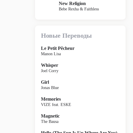
New Religion
Bebe Rexha & Faithless
Новые Переводы
Le Petit Pêcheur
Manon Lisa
Whisper
Joel Corry
Girl
Jonas Blue
Memories
VIZE feat. ESKE
Magnetic
The Bausa
Hello (The Sun Is Up Where Are You)