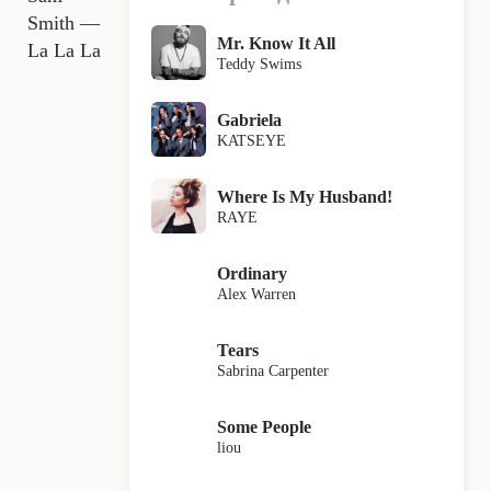
Smith —
Mr. Know It All
La La La
Teddy Swims
Gabriela
KATSEYE
Where Is My Husband!
RAYE
Ordinary
Alex Warren
Tears
Sabrina Carpenter
Some People
liou