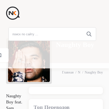
Naughty Boy
Главная
N
Naughty Boy
Naughty
Boy feat.
Топ Переводов
Sam