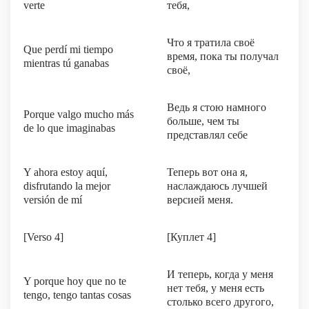
verte
тебя,
Что я тратила своё
Que perdí mi tiempo
время, пока ты получал
mientras tú ganabas
своё,
Ведь я стою намного
Porque valgo mucho más
больше, чем ты
de lo que imaginabas
представлял себе
Y ahora estoy aquí,
Теперь вот она я,
disfrutando la mejor
наслаждаюсь лучшей
versión de mí
версией меня.
[Verso 4]
[Куплет 4]
И теперь, когда у меня
Y porque hoy que no te
нет тебя, у меня есть
tengo, tengo tantas cosas
столько всего другого,