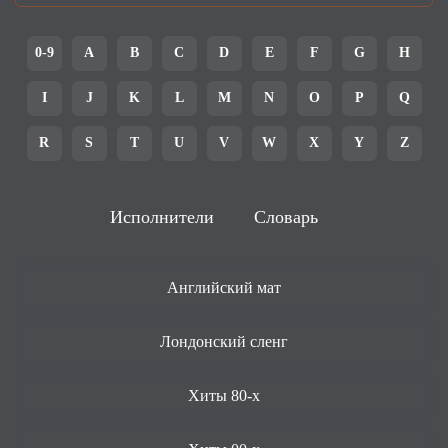
0-9
A
B
C
D
E
F
G
H
I
J
K
L
M
N
O
P
Q
R
S
T
U
V
W
X
Y
Z
Исполнители
Словарь
Английский мат
Лондонский сленг
Хиты 80-х