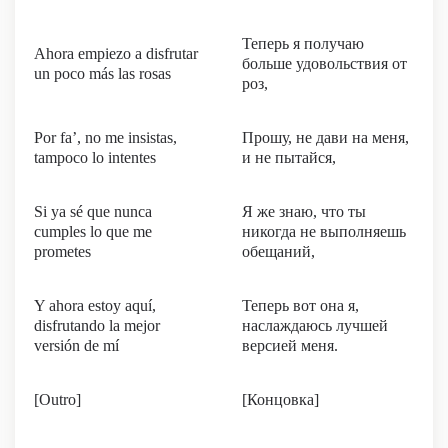
Теперь я получаю
Ahora empiezo a disfrutar
больше удовольствия от
un poco más las rosas
роз,
Por fa’, no me insistas,
Прошу, не дави на меня,
tampoco lo intentes
и не пытайся,
Si ya sé que nunca
Я же знаю, что ты
cumples lo que me
никогда не выполняешь
prometes
обещаний,
Y ahora estoy aquí,
Теперь вот она я,
disfrutando la mejor
наслаждаюсь лучшей
versión de mí
версией меня.
[Outro]
[Концовка]