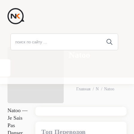
Natoo
Главная
N
Natoo
Natoo —
Je Sais
Pas
Топ Переводов
Danser