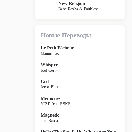
New Religion
Bebe Rexha & Faithless
Новые Переводы
Le Petit Pêcheur
Manon Lisa
Whisper
Joel Corry
Girl
Jonas Blue
Memories
VIZE feat. ESKE
Magnetic
The Bausa
Hello (The Sun Is Up Where Are You)