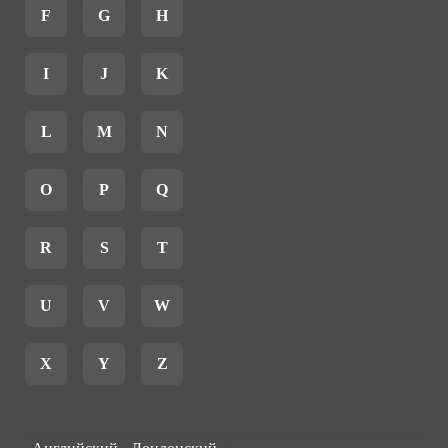
F
G
H
I
J
K
L
M
N
O
P
Q
R
S
T
U
V
W
X
Y
Z