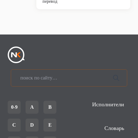
перевод
Исполнители
0-9
A
B
C
D
E
Словарь