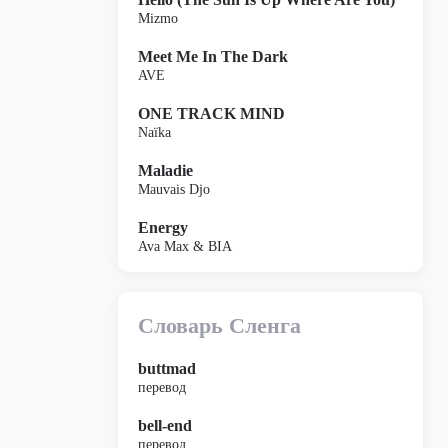
Mizmo
Meet Me In The Dark
AVE
ONE TRACK MIND
Naïka
Maladie
Mauvais Djo
Energy
Ava Max & BIA
Словарь Сленга
buttmad
перевод
bell-end
перевод