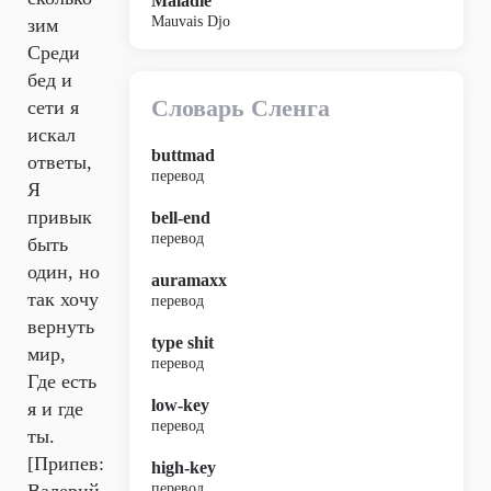
Maladie
Mauvais Djo
зим
Среди
бед и
Словарь Сленга
сети я
искал
buttmad
ответы,
перевод
Я
привык
bell-end
перевод
быть
один, но
auramaxx
так хочу
перевод
вернуть
type shit
мир,
перевод
Где есть
low-key
я и где
перевод
ты.
[Припев:
high-key
перевод