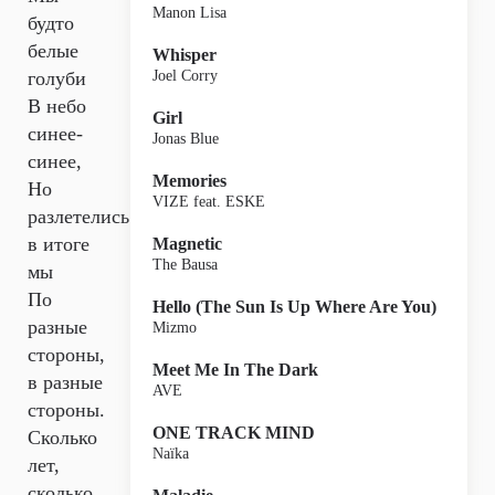
Manon Lisa
будто
белые
Whisper
голуби
Joel Corry
В небо
Girl
синее-
Jonas Blue
синее,
Memories
Но
VIZE feat. ESKE
разлетелись
в итоге
Magnetic
The Bausa
мы
По
Hello (The Sun Is Up Where Are You)
разные
Mizmo
стороны,
Meet Me In The Dark
в разные
AVE
стороны.
ONE TRACK MIND
Сколько
Naïka
лет,
сколько