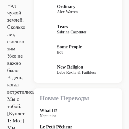
Над
Ordinary
Alex Warren
чужой
землей.
Tears
Сколько
Sabrina Carpenter
лет,
сколько
Some People
зим
liou
Уже не
важно
New Religion
было
Bebe Rexha & Faithless
В день,
когда
встретились
Новые Переводы
Мы с
тобой.
What If?
[Куплет
Neptunica
1: Мот]
Le Petit Pêcheur
Мы