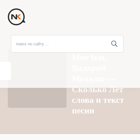
Мот feat.
Валерий
Меладзе —
Сколько Лет
слова и текст
песни