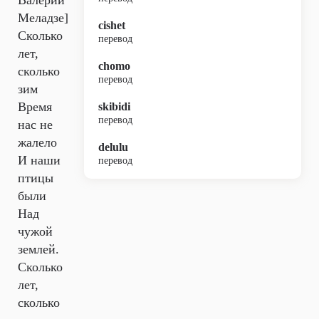
Валерий
Меладзе]
cishet
Сколько
перевод
лет,
chomo
сколько
перевод
зим
Время
skibidi
перевод
нас не
жалело
delulu
И наши
перевод
птицы
были
Над
чужой
землей.
Сколько
лет,
сколько