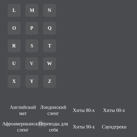
L
M
N
O
P
Q
R
S
T
U
V
W
X
Y
Z
Английский
Лондонский
Хиты 80-х
Хиты 00-х
мат
сленг
Афроамериканский
Переводы для
Хиты 90-х
Саундтреки
сленг
себя