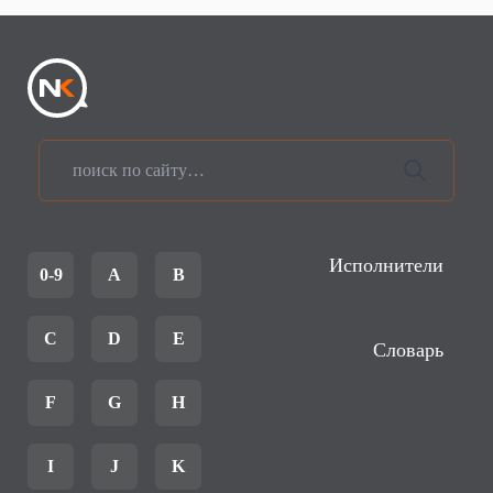
Исполнители
0-9
A
B
C
D
E
Словарь
F
G
H
I
J
K