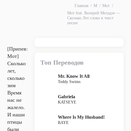
Главная
М
Мот
Мот feat. Валерий Меладзе —
Сколько Лет слова и текст
песни
[Припев:
Мот]
Топ Переводов
Сколько
лет,
Mr. Know It All
сколько
Teddy Swims
зим
Время
Gabriela
нас не
KATSEYE
жалело.
И наши
Where Is My Husband!
птицы
RAYE
были