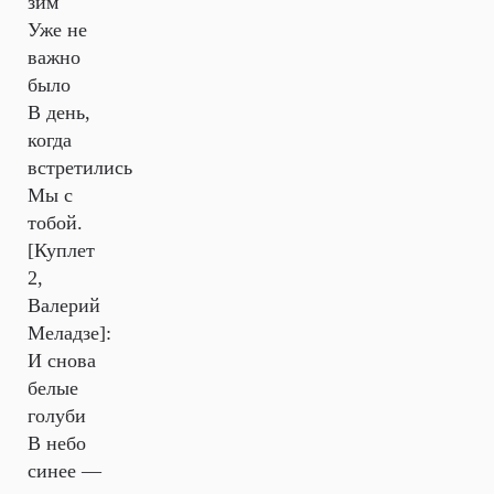
зим
Уже не
важно
было
В день,
когда
встретились
Мы с
тобой.
[Куплет
2,
Валерий
Меладзе]:
И снова
белые
голуби
В небо
синее —