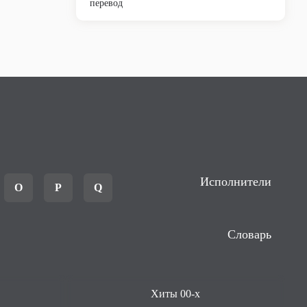
перевод
Исполнители
O
P
Q
Словарь
Хиты 00-х