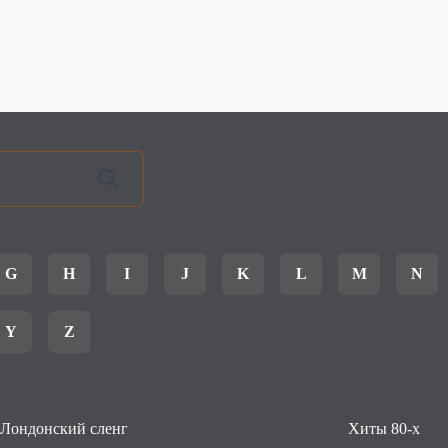
G
H
I
J
K
L
M
N
Y
Z
Лондонский сленг
Хиты 80-х