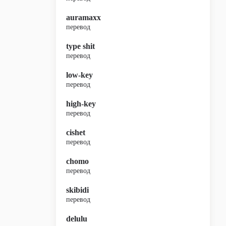
auramaxx
перевод
type shit
перевод
low-key
перевод
high-key
перевод
cishet
перевод
chomo
перевод
skibidi
перевод
delulu