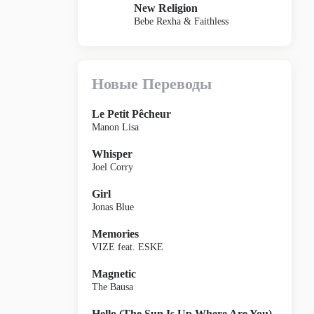
New Religion
Bebe Rexha & Faithless
Новые Переводы
Le Petit Pêcheur
Manon Lisa
Whisper
Joel Corry
Girl
Jonas Blue
Memories
VIZE feat. ESKE
Magnetic
The Bausa
Hello (The Sun Is Up Where Are You)