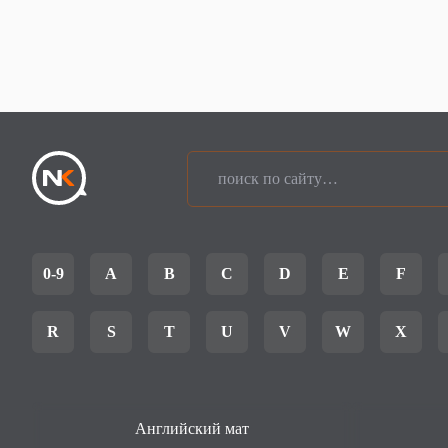
0-9
A
B
C
D
E
F
R
S
T
U
V
W
X
Английский мат