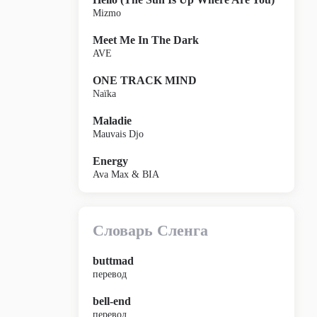
Mizmo
Meet Me In The Dark
AVE
ONE TRACK MIND
Naïka
Maladie
Mauvais Djo
Energy
Ava Max & BIA
Словарь Сленга
buttmad
перевод
bell-end
перевод