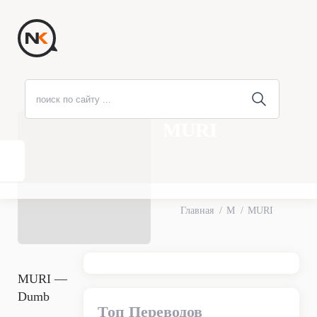
MURI
Главная
M
MURI
MURI —
Dumb
Топ Переводов