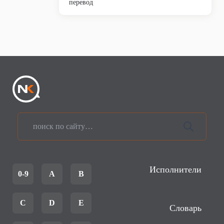
перевод
Исполнители
0-9
A
B
C
D
E
Словарь