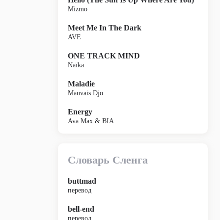
Mizmo
Meet Me In The Dark
AVE
ONE TRACK MIND
Naïka
Maladie
Mauvais Djo
Energy
Ava Max & BIA
Словарь Сленга
buttmad
перевод
bell-end
перевод