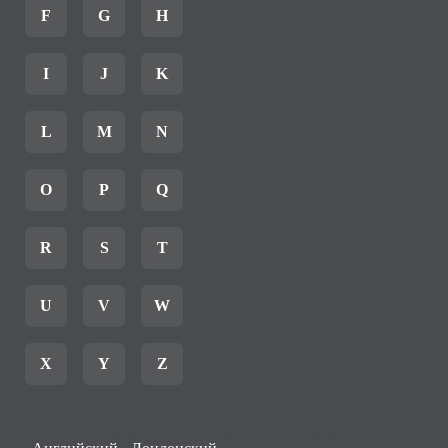
F
G
H
I
J
K
L
M
N
O
P
Q
R
S
T
U
V
W
X
Y
Z