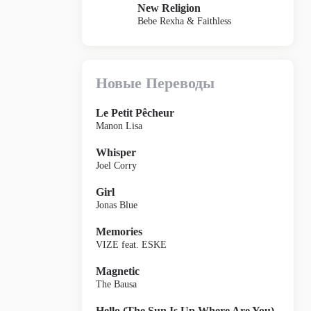
New Religion
Bebe Rexha & Faithless
Новые Переводы
Le Petit Pêcheur
Manon Lisa
Whisper
Joel Corry
Girl
Jonas Blue
Memories
VIZE feat. ESKE
Magnetic
The Bausa
Hello (The Sun Is Up Where Are You)