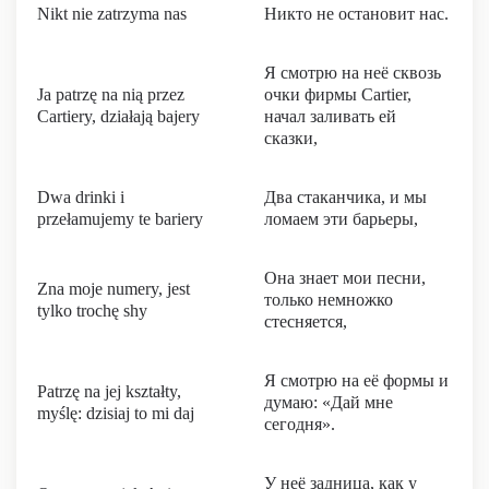
Nikt nie zatrzyma nas
Никто не остановит нас.
Я смотрю на неё сквозь
Ja patrzę na nią przez
очки фирмы Cartier,
Cartiery, działają bajery
начал заливать ей
сказки,
Dwa drinki i
Два стаканчика, и мы
przełamujemy te bariery
ломаем эти барьеры,
Она знает мои песни,
Zna moje numery, jest
только немножко
tylko trochę shy
стесняется,
Я смотрю на её формы и
Patrzę na jej kształty,
думаю: «Дай мне
myślę: dzisiaj to mi daj
сегодня».
У неё задница, как у