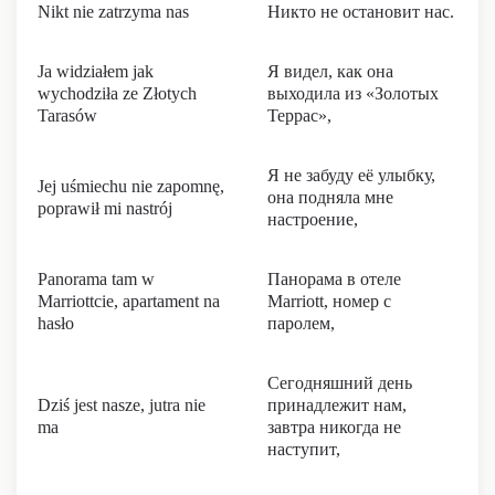
Nikt nie zatrzyma nas
Никто не остановит нас.
Ja widziałem jak
Я видел, как она
wychodziła ze Złotych
выходила из «Золотых
Tarasów
Террас»,
Я не забуду её улыбку,
Jej uśmiechu nie zapomnę,
она подняла мне
poprawił mi nastrój
настроение,
Panorama tam w
Панорама в отеле
Marriottcie, apartament na
Marriott, номер с
hasło
паролем,
Сегодняшний день
Dziś jest nasze, jutra nie
принадлежит нам,
ma
завтра никогда не
наступит,