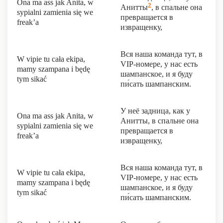
Ona ma ass jak Anita, w
2
Анитты
, в спальне она
sypialni zamienia się we
превращается в
freak’a
извращенку,
Вся наша команда тут, в
W vipie tu cała ekipa,
VIP-номере, у нас есть
mamy szampana i będę
шампанское, и я буду
tym sikać
пи́сать шампанским.
У неё задница, как у
Ona ma ass jak Anita, w
Анитты, в спальне она
sypialni zamienia się we
превращается в
freak’a
извращенку,
Вся наша команда тут, в
W vipie tu cała ekipa,
VIP-номере, у нас есть
mamy szampana i będę
шампанское, и я буду
tym sikać
пи́сать шампанским.