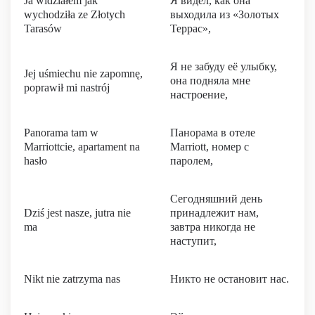
Ja widziałem jak
Я видел, как она
wychodziła ze Złotych
выходила из «Золотых
Tarasów
Террас»,
Я не забуду её улыбку,
Jej uśmiechu nie zapomnę,
она подняла мне
poprawił mi nastrój
настроение,
Panorama tam w
Панорама в отеле
Marriottcie, apartament na
Marriott, номер с
hasło
паролем,
Сегодняшний день
Dziś jest nasze, jutra nie
принадлежит нам,
ma
завтра никогда не
наступит,
Nikt nie zatrzyma nas
Никто не остановит нас.