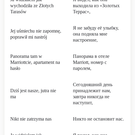
wychodziła ze Złotych
выходила из «Золотых
Tarasów
Террас»,
Я не забуду её улыбку,
Jej uśmiechu nie zapomnę,
она подняла мне
poprawił mi nastrój
настроение,
Panorama tam w
Панорама в отеле
Marriottcie, apartament na
Marriott, номер с
hasło
паролем,
Сегодняшний день
Dziś jest nasze, jutra nie
принадлежит нам,
ma
завтра никогда не
наступит,
Nikt nie zatrzyma nas
Никто не остановит нас.