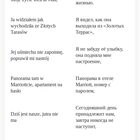
жизнью.
Ja widziałem jak
Я видел, как она
wychodziła ze Złotych
выходила из «Золотых
Tarasów
Террас»,
Я не забуду её улыбку,
Jej uśmiechu nie zapomnę,
она подняла мне
poprawił mi nastrój
настроение,
Panorama tam w
Панорама в отеле
Marriottcie, apartament na
Marriott, номер с
hasło
паролем,
Сегодняшний день
Dziś jest nasze, jutra nie
принадлежит нам,
ma
завтра никогда не
наступит,