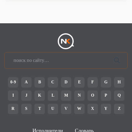
0-9
A
B
C
D
E
F
G
H
I
J
K
L
M
N
O
P
Q
R
S
T
U
V
W
X
Y
Z
Исполнители
Словарь