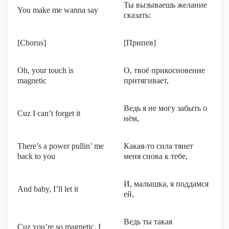
Ты вызываешь желание
You make me wanna say
сказать:
[Chorus]
[Припев]
Oh, your touch is
О, твоё прикосновение
magnetic
притягивает,
Ведь я не могу забыть о
Cuz I can’t forget it
нём,
There’s a power pullin’ me
Какая-то сила тянет
back to you
меня снова к тебе,
И, малышка, я поддамся
And baby, I’ll let it
ей,
Ведь ты такая
Cuz you’re so magnetic, I