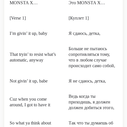
MONSTA X…
Это MONSTA X…
[Verse 1]
[Куплет 1]
I’m givin’ it up, baby
Я сдаюсь, детка,
Больше не пытаюсь
That tryin’ to resist what’s
сопротивляться тому,
automatic, anyway
что в любом случае
происходит само собой,
Not givin’ it up, babe
Я не сдаюсь, детка,
Ведь когда ты
Cuz when you come
приходишь, я должен
around, I got to have it
должен добиться этого,
So what ya think about
Так что ты думаешь об