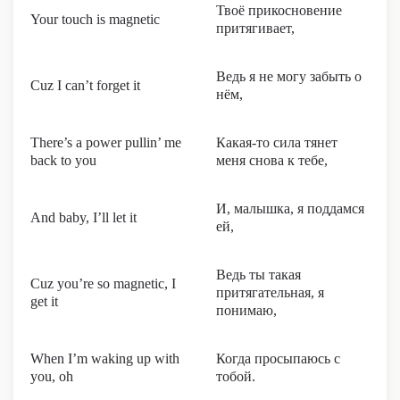
Твоё прикосновение
Your touch is magnetic
притягивает,
Ведь я не могу забыть о
Cuz I can’t forget it
нём,
There’s a power pullin’ me
Какая-то сила тянет
back to you
меня снова к тебе,
И, малышка, я поддамся
And baby, I’ll let it
ей,
Ведь ты такая
Cuz you’re so magnetic, I
притягательная, я
get it
понимаю,
When I’m waking up with
Когда просыпаюсь с
you, oh
тобой.