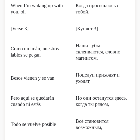
When I’m waking up with
Когда просыпаюсь с
you, oh
тобой.
[Verse 3]
[Куплет 3]
Наши губы
Como un imán, nuestros
склеиваются, словно
labios se pegan
магнитом,
Поцелуи приходят и
Besos vienen y se van
уходят,
Pero aquí se quedarán
Но они останутся здесь,
cuando tú estás
когда ты рядом,
Всё становится
Todo se vuelve posible
возможным,