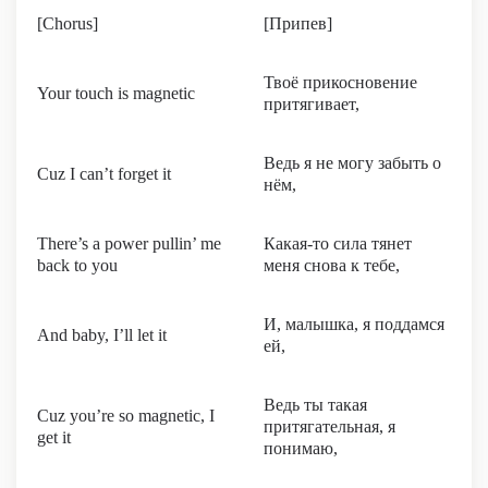
[Chorus]
[Припев]
Твоё прикосновение
Your touch is magnetic
притягивает,
Ведь я не могу забыть о
Cuz I can’t forget it
нём,
There’s a power pullin’ me
Какая-то сила тянет
back to you
меня снова к тебе,
И, малышка, я поддамся
And baby, I’ll let it
ей,
Ведь ты такая
Cuz you’re so magnetic, I
притягательная, я
get it
понимаю,