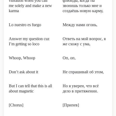
vibration when you call
флюиды, когда ты
me solely and make a new
звонишь только мне и
karma
создаёшь новую карму,
Lo nuestro es fuego
Между нами огонь,
Answer my question cuz
Ответь на мой вопрос, я
I’m getting so loco
же схожу с ума,
Whoop, Whoop
Оп, оп,
Don’t ask about it
Не спрашивай об этом,
But I can tell that this is all
Но я уверен, что всё
about magnetic
дело в притяжении.
[Chorus]
[Припев]