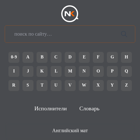
0-9
A
B
C
D
E
F
G
H
I
J
K
L
M
N
O
P
Q
R
S
T
U
V
W
X
Y
Z
Исполнители
Словарь
Английский мат