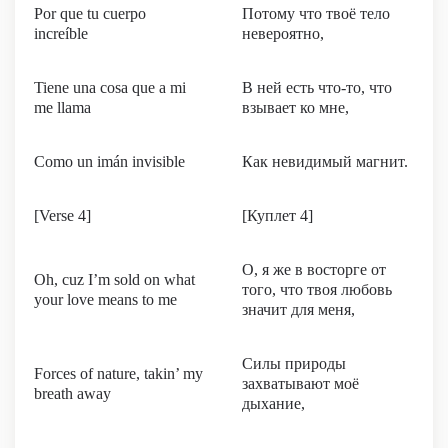
Por que tu cuerpo
Потому что твоё тело
increíble
невероятно,
Tiene una cosa que a mi
В ней есть что-то, что
me llama
взывает ко мне,
Como un imán invisible
Как невидимый магнит.
[Verse 4]
[Куплет 4]
О, я же в восторге от
Oh, cuz I’m sold on what
того, что твоя любовь
your love means to me
значит для меня,
Силы природы
Forces of nature, takin’ my
захватывают моё
breath away
дыхание,