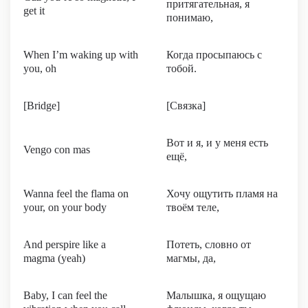
притягательная, я
get it
понимаю,
When I’m waking up with
Когда просыпаюсь с
you, oh
тобой.
[Bridge]
[Связка]
Вот и я, и у меня есть
Vengo con mas
ещё,
Wanna feel the flama on
Хочу ощутить пламя на
your, on your body
твоём теле,
And perspire like a
Потеть, словно от
magma (yeah)
магмы, да,
Baby, I can feel the
Малышка, я ощущаю