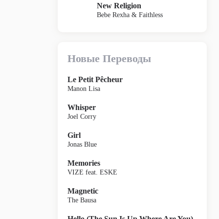
New Religion
Bebe Rexha & Faithless
Новые Переводы
Le Petit Pêcheur
Manon Lisa
Whisper
Joel Corry
Girl
Jonas Blue
Memories
VIZE feat. ESKE
Magnetic
The Bausa
Hello (The Sun Is Up Where Are You)