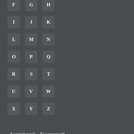
F
G
H
I
J
K
L
M
N
O
P
Q
R
S
T
U
V
W
X
Y
Z