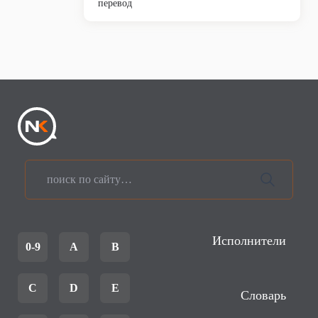
перевод
Исполнители
0-9
A
B
C
D
E
Словарь