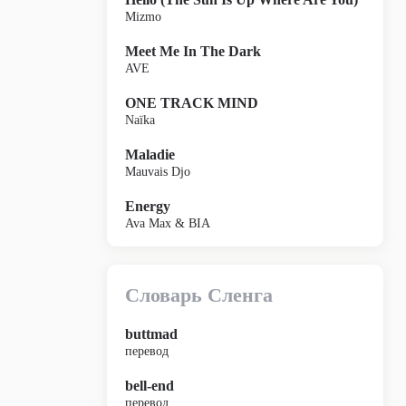
Mizmo
Meet Me In The Dark
AVE
ONE TRACK MIND
Naïka
Maladie
Mauvais Djo
Energy
Ava Max & BIA
Словарь Сленга
buttmad
перевод
bell-end
перевод