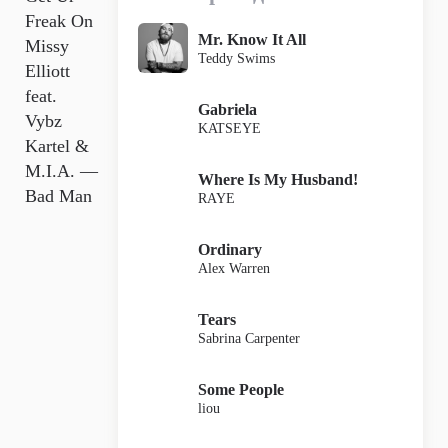
Freak On
Mr. Know It All
Missy
Teddy Swims
Elliott
feat.
Gabriela
Vybz
KATSEYE
Kartel &
M.I.A. —
Where Is My Husband!
Bad Man
RAYE
Ordinary
Alex Warren
Tears
Sabrina Carpenter
Some People
liou