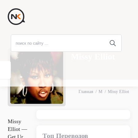
Missy Elliot
Главная
M
Missy Elliot
Missy
Elliot —
Топ Переводов
Get Ur