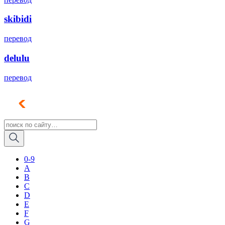
skibidi
перевод
delulu
перевод
0-9
A
B
C
D
E
F
G