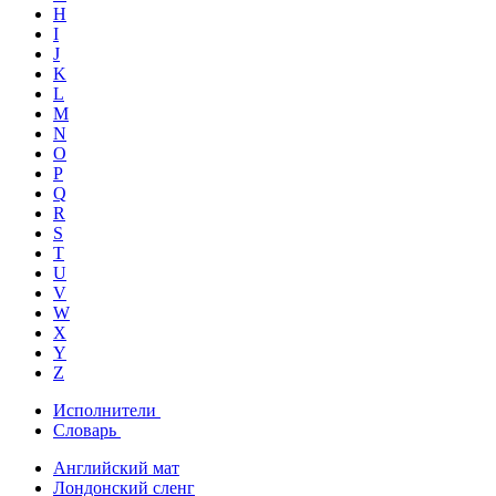
H
I
J
K
L
M
N
O
P
Q
R
S
T
U
V
W
X
Y
Z
Исполнители
Словарь
Английский мат
Лондонский сленг