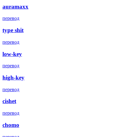
auramaxx
перевод
type shit
перевод
low-key
перевод
high-key
перевод
cishet
перевод
chomo
перевод