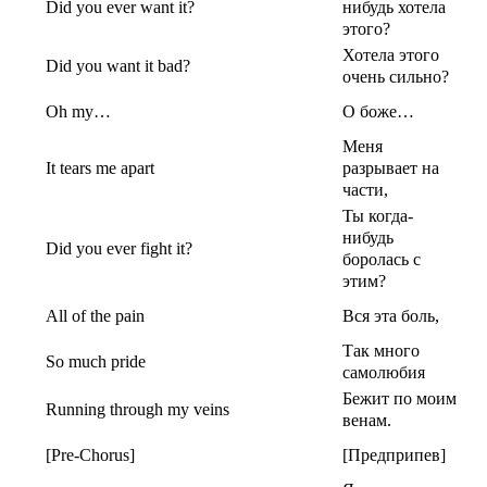
Did you ever want it?
нибудь хотела
этого?
Хотела этого
Did you want it bad?
очень сильно?
Oh my…
О боже…
Меня
It tears me apart
разрывает на
части,
Ты когда-
нибудь
Did you ever fight it?
боролась с
этим?
All of the pain
Вся эта боль,
Так много
So much pride
самолюбия
Бежит по моим
Running through my veins
венам.
[Pre-Chorus]
[Предприпев]