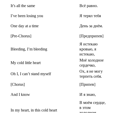
It’s all the same
Всё равно.
I’ve been losing you
Я терял тебя
One day at a time
День за днём.
[Pre-Chorus]
[Предприпев]
Я истекаю
Bleeding, I’m bleeding
кровью, я
истекаю,
Моё холодное
My cold little heart
сердечко,
Ох, я не могу
Oh I, I can’t stand myself
терпеть себя.
[Chorus]
[Припев]
And I know
И я знаю,
В моём сердце,
в этом
In my heart, in this cold heart
холодном