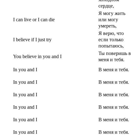
сердце,
Я могу жить
I can live or I can die
или могу
умереть,
Я верю, что
I believe if I just try
если только
попытаюсь,
Ты поверишь в
You believe in you and I
меня и тебя.
In you and I
В меня и тебя.
In you and I
В меня и тебя.
In you and I
В меня и тебя.
In you and I
В меня и тебя.
In you and I
В меня и тебя.
In you and I
В меня и тебя.