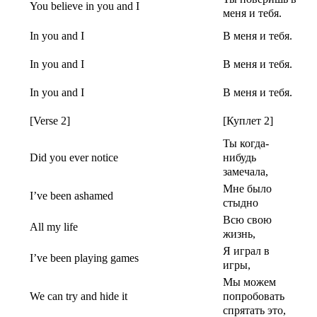
You believe in you and I
меня и тебя.
In you and I
В меня и тебя.
In you and I
В меня и тебя.
In you and I
В меня и тебя.
[Verse 2]
[Куплет 2]
Ты когда-
Did you ever notice
нибудь
замечала,
Мне было
I’ve been ashamed
стыдно
Всю свою
All my life
жизнь,
Я играл в
I’ve been playing games
игры,
Мы можем
We can try and hide it
попробовать
спрятать это,