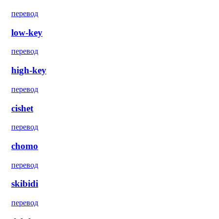
перевод
low-key
перевод
high-key
перевод
cishet
перевод
chomo
перевод
skibidi
перевод