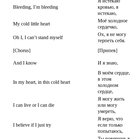
Я истекаю
Bleeding, I’m bleeding
кровью, я
истекаю,
Моё холодное
My cold little heart
сердечко,
Ох, я не могу
Oh I, I can’t stand myself
терпеть себя.
[Chorus]
[Припев]
And I know
И я знаю,
В моём сердце,
в этом
In my heart, in this cold heart
холодном
сердце,
Я могу жить
I can live or I can die
или могу
умереть,
Я верю, что
I believe if I just try
если только
попытаюсь,
Ты поверишь в