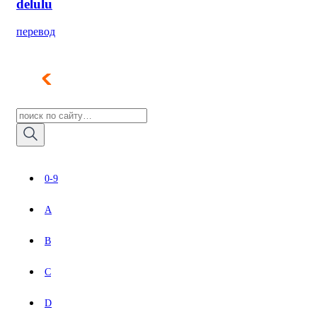
delulu
перевод
0-9
A
B
C
D