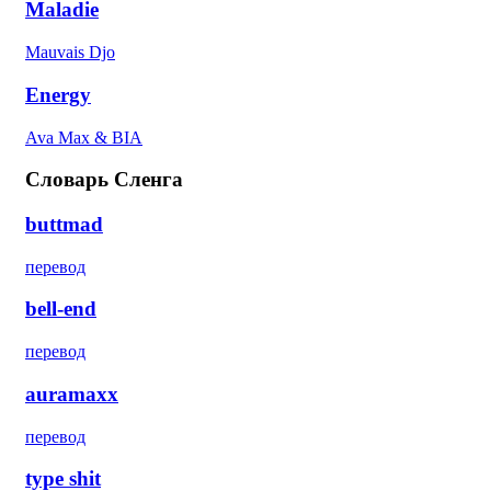
Maladie
Mauvais Djo
Energy
Ava Max & BIA
Словарь Сленга
buttmad
перевод
bell-end
перевод
auramaxx
перевод
type shit