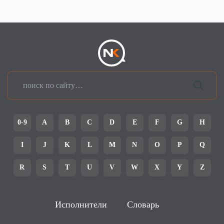
0-9
A
B
C
D
E
F
G
H
I
J
K
L
M
N
O
P
Q
R
S
T
U
V
W
X
Y
Z
Исполнители
Словарь