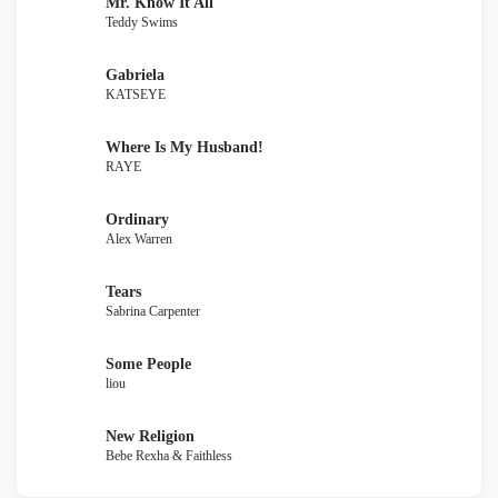
Mr. Know It All
Teddy Swims
Gabriela
KATSEYE
Where Is My Husband!
RAYE
Ordinary
Alex Warren
Tears
Sabrina Carpenter
Some People
liou
New Religion
Bebe Rexha & Faithless