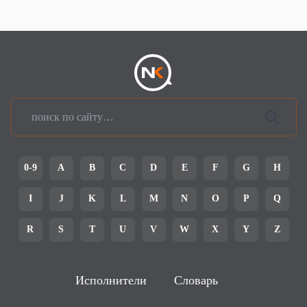
0-9
A
B
C
D
E
F
G
H
I
J
K
L
M
N
O
P
Q
R
S
T
U
V
W
X
Y
Z
Исполнители
Словарь