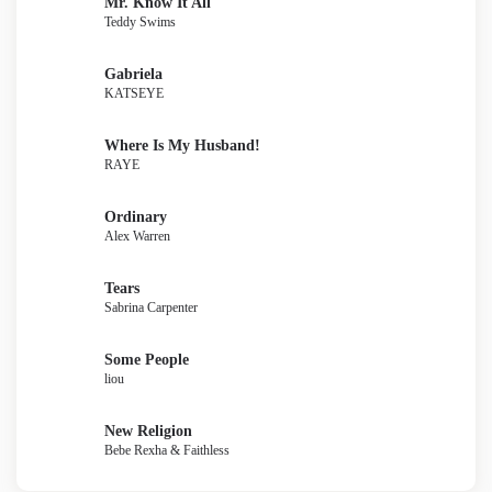
Mr. Know It All
Teddy Swims
Gabriela
KATSEYE
Where Is My Husband!
RAYE
Ordinary
Alex Warren
Tears
Sabrina Carpenter
Some People
liou
New Religion
Bebe Rexha & Faithless