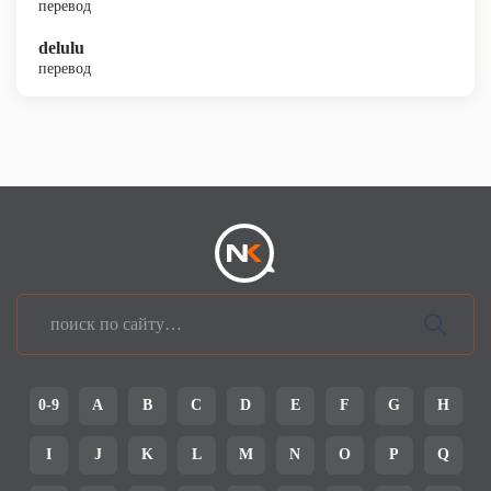
перевод
delulu
перевод
0-9
A
B
C
D
E
F
G
H
I
J
K
L
M
N
O
P
Q