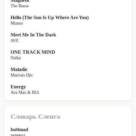
Magnetic
The Bausa
Hello (The Sun Is Up Where Are You)
Mizmo
Meet Me In The Dark
AVE
ONE TRACK MIND
Naïka
Maladie
Mauvais Djo
Energy
Ava Max & BIA
Словарь Сленга
buttmad
перевод