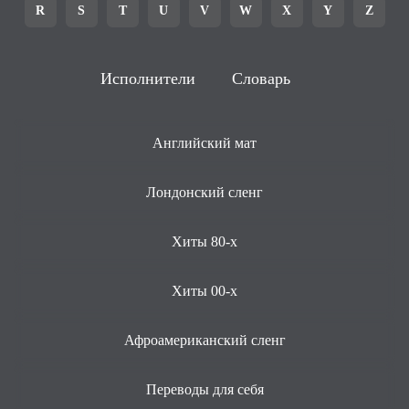
R
S
T
U
V
W
X
Y
Z
Исполнители
Словарь
Английский мат
Лондонский сленг
Хиты 80-х
Хиты 00-х
Афроамериканский сленг
Переводы для себя