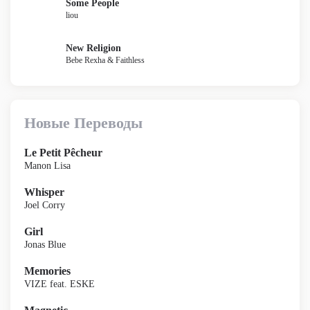
Some People
liou
New Religion
Bebe Rexha & Faithless
Новые Переводы
Le Petit Pêcheur
Manon Lisa
Whisper
Joel Corry
Girl
Jonas Blue
Memories
VIZE feat. ESKE