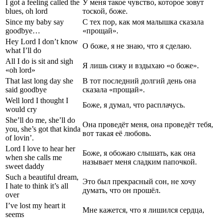
I got a feeling called the
У меня такое чувство, которое зовут
blues, oh lord
тоской, боже.
Since my baby say
С тех пор, как моя малышка сказала
goodbye…
«прощай».
Hey Lord I don’t know
О боже, я не знаю, что я сделаю.
what I’ll do
All I do is sit and sigh
Я лишь сижу и вздыхаю «о боже».
«oh lord»
That last long day she
В тот последний долгий день она
said goodbye
сказала «прощай».
Well lord I thought I
Боже, я думал, что расплачусь.
would cry
She’ll do me, she’ll do
Она проведёт меня, она проведёт тебя,
you, she’s got that kinda
вот такая её любовь.
of lovin’.
Lord I love to hear her
Боже, я обожаю слышать, как она
when she calls me
называет меня сладким папочкой.
sweet daddy
Such a beautiful dream,
Это был прекрасный сон, не хочу
I hate to think it’s all
думать, что он прошёл.
over
I’ve lost my heart it
Мне кажется, что я лишился сердца,
seems