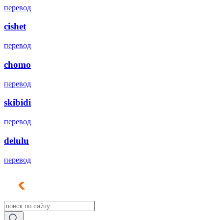
перевод
cishet
перевод
chomo
перевод
skibidi
перевод
delulu
перевод