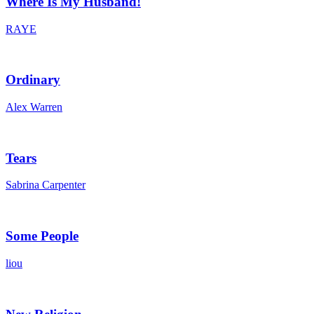
Where Is My Husband!
RAYE
Ordinary
Alex Warren
Tears
Sabrina Carpenter
Some People
liou