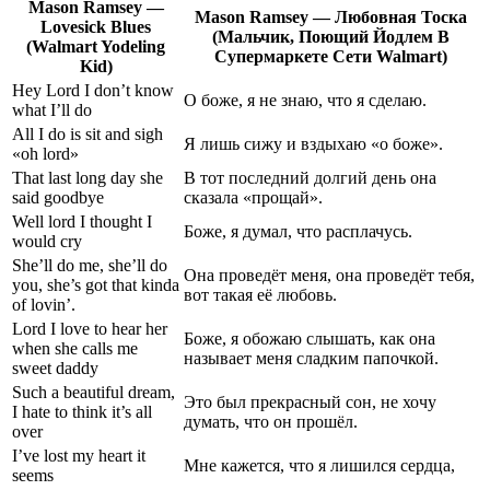
Mason Ramsey —
Mason Ramsey — Любовная Тоска
Lovesick Blues
(Мальчик, Поющий Йодлем В
(Walmart Yodeling
Супермаркете Сети Walmart)
Kid)
Hey Lord I don’t know
О боже, я не знаю, что я сделаю.
what I’ll do
All I do is sit and sigh
Я лишь сижу и вздыхаю «о боже».
«oh lord»
That last long day she
В тот последний долгий день она
said goodbye
сказала «прощай».
Well lord I thought I
Боже, я думал, что расплачусь.
would cry
She’ll do me, she’ll do
Она проведёт меня, она проведёт тебя,
you, she’s got that kinda
вот такая её любовь.
of lovin’.
Lord I love to hear her
Боже, я обожаю слышать, как она
when she calls me
называет меня сладким папочкой.
sweet daddy
Such a beautiful dream,
Это был прекрасный сон, не хочу
I hate to think it’s all
думать, что он прошёл.
over
I’ve lost my heart it
Мне кажется, что я лишился сердца,
seems