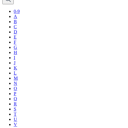
0-9
A
B
C
D
E
F
G
H
I
J
K
L
M
N
O
P
Q
R
S
T
U
V