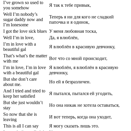
I’ve grown so used to
Я так к тебе привык,
you somehow
Well I’m nobody’s
Теперь я ни для кого не сладкий
sugar daddy now and
папочка и я одинок,
I’m lonesome
I got the love sick blues
У меня любовная тоска,
Well I’m in love,
Да, я влюблён,
I’m in love with a
Я влюблён в красивую девчонку,
beautiful gal
That’s what’s the matter
Вот что со мной происходит,
with me
I’m in love, I’m in love
Я влюблён, я влюблён в красивую
with a beautiful gal
девчонку,
But she don’t care
Но ей я безразличен.
about me.
And I tried and tried to
Я пытался, пытался ей угодить,
keep her satisfied
But she just wouldn’t
Но она никак не хотела оставаться,
stay
So now that she is
И вот теперь, когда она уходит,
leaving
This is all I can say
Я могу сказать лишь это.