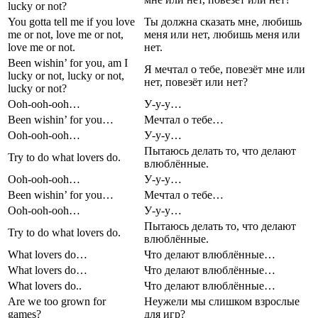
lucky or not?
You gotta tell me if you love
Ты должна сказать мне, любишь
me or not, love me or not,
меня или нет, любишь меня или
love me or not.
нет.
Been wishin’ for you, am I
Я мечтал о тебе, повезёт мне или
lucky or not, lucky or not,
нет, повезёт или нет?
lucky or not?
Ooh-ooh-ooh…
У-у-у…
Been wishin’ for you…
Мечтал о тебе…
Ooh-ooh-ooh…
У-у-у…
Пытаюсь делать то, что делают
Try to do what lovers do.
влюблённые.
Ooh-ooh-ooh…
У-у-у…
Been wishin’ for you…
Мечтал о тебе…
Ooh-ooh-ooh…
У-у-у…
Пытаюсь делать то, что делают
Try to do what lovers do.
влюблённые.
What lovers do…
Что делают влюблённые…
What lovers do…
Что делают влюблённые…
What lovers do..
Что делают влюблённые…
Are we too grown for
Неужели мы слишком взрослые
games?
для игр?