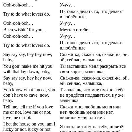
Ooh-ooh-ooh…
У-у-у…
Пытаюсь делать то, что делают
Try to do what lovers do.
влюблённые.
Ooh-ooh-ooh…
У-у-у…
Been wishin’ for you…
Мечтал о тебе…
Ooh-ooh-ooh…
У-у-у…
Пытаюсь делать то, что делают
Try to do what lovers do.
влюблённые.
Say say say, hey hey now,
Скажи-ка, скажи-ка, скажи-ка, эй,
baby,
эй, сейчас, малышка,
You gon’ make me hit you
Ты заставишь меня раскрыть все
with that lay down, baby,
свои карты, малышка,
Say say say, hey hey now,
Скажи-ка, скажи-ка, скажи-ка, эй,
baby,
эй, сейчас, малышка,
You know what I need, you
Ты знаешь, что мне нужно, тебе
don’t have to cave, now,
не придётся поддаваться, ну же,
baby.
малышка.
Tell me, tell me if you love
Скажи мне, любишь меня или
me or not, love me or not,
нет, любишь меня или нет,
love me or not.
любишь меня или нет.
I bet the house on you, am I
Я поставил дом на тебя, повезёт
lucky or not, lucky or not,
мне или нет, повезёт или нет?