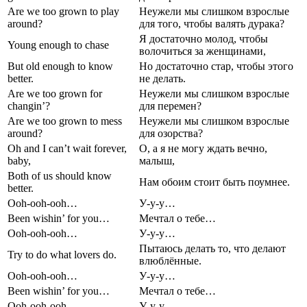
Are we too grown to play
Неужели мы слишком взрослые
around?
для того, чтобы валять дурака?
Я достаточно молод, чтобы
Young enough to chase
волочиться за женщинами,
But old enough to know
Но достаточно стар, чтобы этого
better.
не делать.
Are we too grown for
Неужели мы слишком взрослые
changin’?
для перемен?
Are we too grown to mess
Неужели мы слишком взрослые
around?
для озорства?
Oh and I can’t wait forever,
О, а я не могу ждать вечно,
baby,
малыш,
Both of us should know
Нам обоим стоит быть поумнее.
better.
Ooh-ooh-ooh…
У-у-у…
Been wishin’ for you…
Мечтал о тебе…
Ooh-ooh-ooh…
У-у-у…
Пытаюсь делать то, что делают
Try to do what lovers do.
влюблённые.
Ooh-ooh-ooh…
У-у-у…
Been wishin’ for you…
Мечтал о тебе…
Ooh-ooh-ooh…
У-у-у…