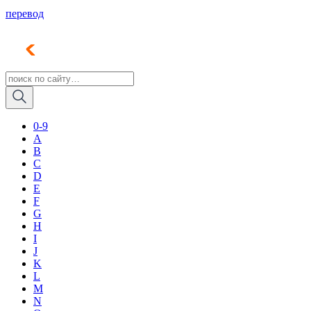
перевод
0-9
A
B
C
D
E
F
G
H
I
J
K
L
M
N