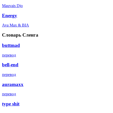
Mauvais Djo
Energy
Ava Max & BIA
Словарь Сленга
buttmad
перевод
bell-end
перевод
auramaxx
перевод
type shit