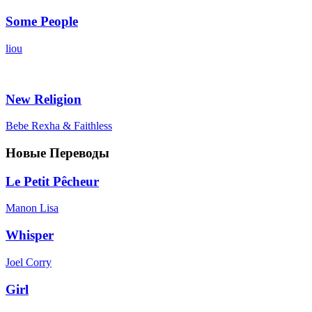
Some People
liou
New Religion
Bebe Rexha & Faithless
Новые Переводы
Le Petit Pêcheur
Manon Lisa
Whisper
Joel Corry
Girl