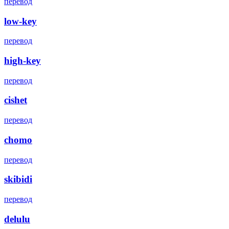
перевод
low-key
перевод
high-key
перевод
cishet
перевод
chomo
перевод
skibidi
перевод
delulu