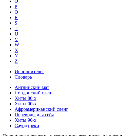
O
P
Q
R
S
T
U
V
W
X
Y
Z
Исполнители
Словарь
Английский мат
Лондонский сленг
Хиты 80-х
Хиты 00-х
Афроамериканский сленг
Переводы для себя
Хиты 90-х
Саундтреки
По вопросам рекламы и сотрудничества писать на почту: