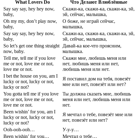
What Lovers Do
Что Делают Влюблённые
Say say say, hey hey now,
Скажи-ка, скажи-ка, скажи-ка, эй,
baby,
эй, сейчас, малышка,
Oh my my, don’t play now,
О боже, не играй сейчас,
baby,
малышка,
Say say say, hey hey now,
Скажи-ка, скажи-ка, скажи-ка, эй,
baby,
эй, сейчас, малышка,
So let’s get one thing straight
Давай-ка кое-что проясним,
now, baby.
малышка.
Tell me, tell me if you love
Скажи мне, любишь меня или
me or not, love me or not,
нет, любишь меня или нет,
love me or not.
любишь меня или нет.
I bet the house on you, am I
Я поставил дом на тебя, повезёт
lucky or not, lucky or not,
мне или нет, повезёт или нет?
lucky or not?
You gotta tell me if you love
Ты должна сказать мне, любишь
me or not, love me or not,
меня или нет, любишь меня или
love me or not.
нет.
Been wishin’ for you, am I
Я мечтал о тебе, повезёт мне или
lucky or not, lucky or not,
нет, повезёт или нет?
lucky or not?
Ooh-ooh-ooh…
У-у-у…
Been wishin’ for you…
Мечтал о тебе…