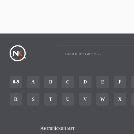
0-9
A
B
C
D
E
F
R
S
T
U
V
W
X
Английский мат