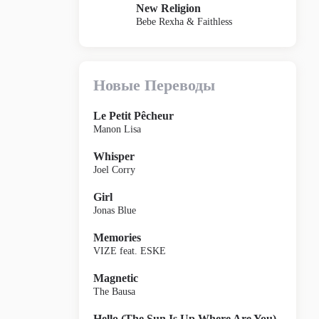
New Religion
Bebe Rexha & Faithless
Новые Переводы
Le Petit Pêcheur
Manon Lisa
Whisper
Joel Corry
Girl
Jonas Blue
Memories
VIZE feat. ESKE
Magnetic
The Bausa
Hello (The Sun Is Up Where Are You)