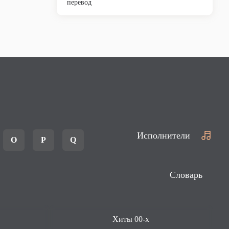
перевод
Исполнители
O
P
Q
Словарь
Хиты 00-х