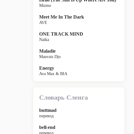
Mizmo
Meet Me In The Dark
AVE
ONE TRACK MIND
Naïka
Maladie
Mauvais Djo
Energy
Ava Max & BIA
Словарь Сленга
buttmad
перевод
bell-end
перевод