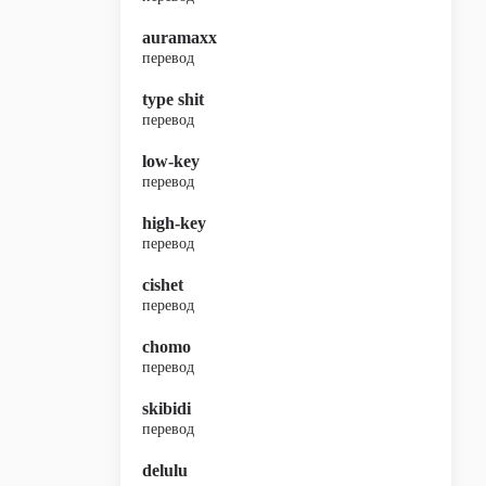
auramaxx
перевод
type shit
перевод
low-key
перевод
high-key
перевод
cishet
перевод
chomo
перевод
skibidi
перевод
delulu