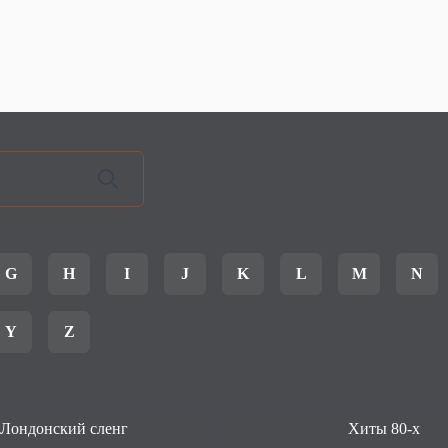
G
H
I
J
K
L
M
N
Y
Z
Лондонский сленг
Хиты 80-х