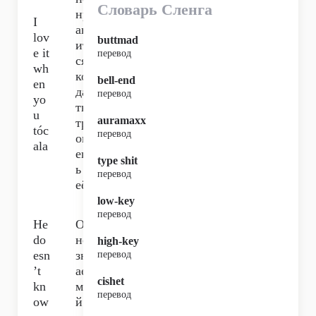
Словарь Сленга
нр
I
ав
lov
buttmad
ит
e it
перевод
ся,
wh
ког
bell-end
en
да
перевод
yo
ты
u
auramaxx
тр
tóc
перевод
ога
ala
еш
type shit
ь
перевод
её,
low-key
перевод
He
Он
do
не
high-key
esn
зн
перевод
’t
ает
cishet
kn
мо
перевод
ow
й