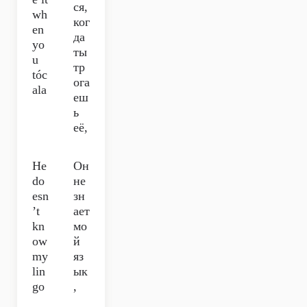
ся,
wh
ког
en
да
yo
ты
u
тр
tóc
ога
ala
еш
ь
её,
He
Он
do
не
esn
зн
’t
ает
kn
мо
ow
й
my
яз
lin
ык
go
,