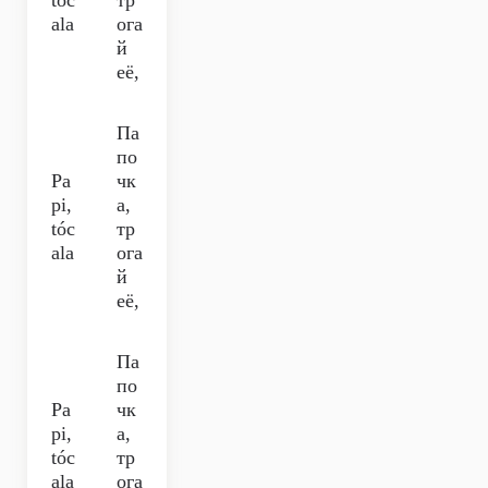
tóc
тр
ala
ога
й
её,
Па
по
Pa
чк
pi,
а,
tóc
тр
ala
ога
й
её,
Па
по
Pa
чк
pi,
а,
tóc
тр
ala
ога