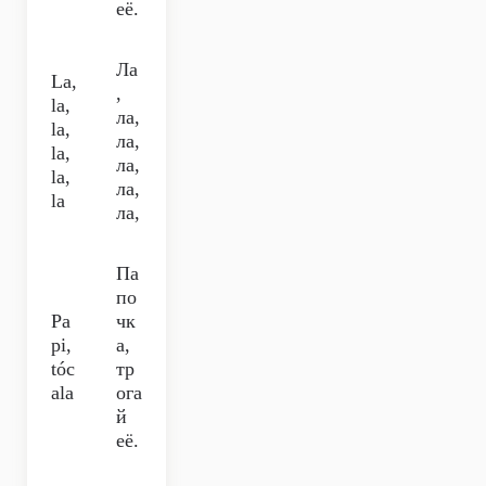
её.
Ла
La,
,
la,
ла,
la,
ла,
la,
ла,
la,
ла,
la
ла,
Па
по
Pa
чк
pi,
а,
tóc
тр
ala
ога
й
её.