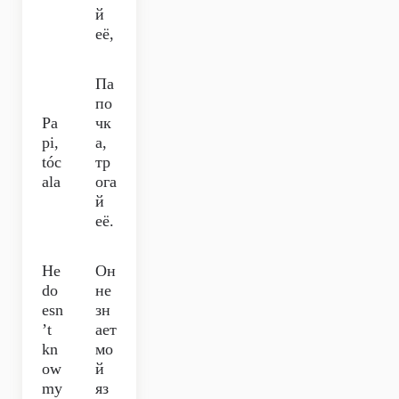
й
её,
Па
по
Pa
чк
pi,
а,
tóc
тр
ala
ога
й
её.
He
Он
do
не
esn
зн
’t
ает
kn
мо
ow
й
my
яз