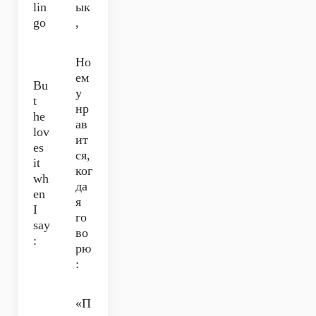
lin
ык
go
,
Но
ем
Bu
у
t
нр
he
ав
lov
ит
es
ся,
it
ког
wh
да
en
я
I
го
say
во
:
рю
:
«П