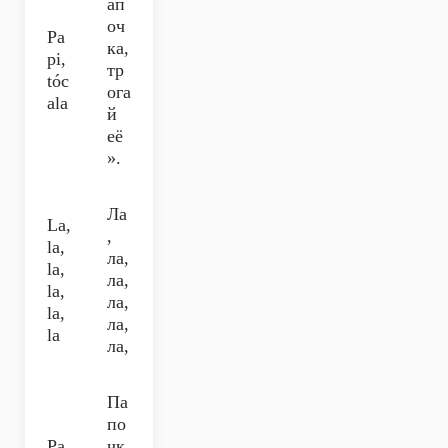
ап
оч
Pa
ка,
pi,
тр
tóc
ога
ala
й
её
».
Ла
La,
,
la,
ла,
la,
ла,
la,
ла,
la,
ла,
la
ла,
Па
по
Pa
чк