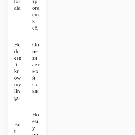
tóc
тр
ala
ога
еш
ь
её,
He
Он
do
не
esn
зн
’t
ает
kn
мо
ow
й
my
яз
lin
ык
go
,
Но
ем
Bu
у
t
нр