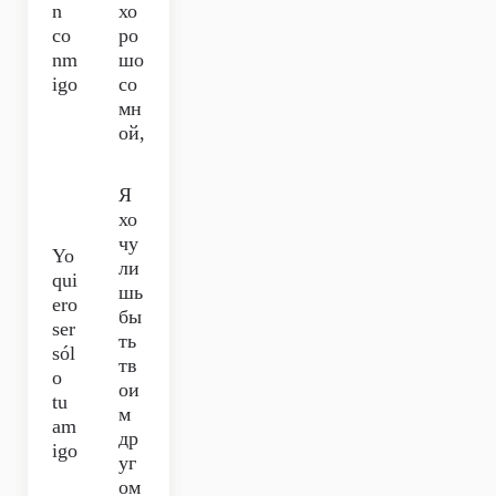
n
хо
co
ро
nm
шо
igo
со
мн
ой,
Я
хо
чу
Yo
ли
qui
шь
ero
бы
ser
ть
sól
тв
o
ои
tu
м
am
др
igo
уг
ом