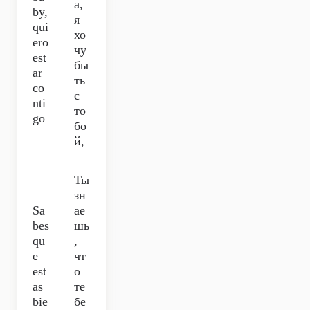
а,
by,
я
qui
хо
ero
чу
est
бы
ar
ть
co
с
nti
то
go
бо
й,
Ты
зн
Sa
ае
bes
шь
qu
,
e
чт
est
о
as
те
bie
бе