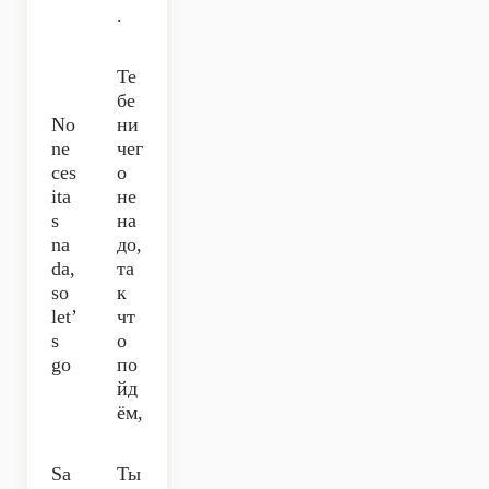
.
Те
бе
No
ни
ne
чег
ces
о
ita
не
s
на
na
до,
da,
та
so
к
let’
чт
s
о
go
по
йд
ём,
Sa
Ты