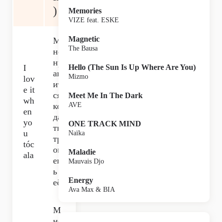
)
Memories
VIZE feat. ESKE
Magnetic
М
The Bausa
не
нр
I
Hello (The Sun Is Up Where Are You)
ав
Mizmo
lov
ит
e it
ся,
Meet Me In The Dark
wh
ког
AVE
en
да
yo
ONE TRACK MIND
ты
u
Naïka
тр
tóc
ога
Maladie
ala
еш
Mauvais Djo
ь
Energy
её,
Ava Max & BIA
М
не