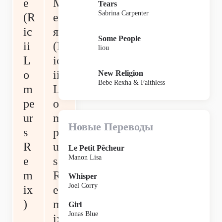
e
М
Tears
Sabrina Carpenter
(R
ен
ic
я
Some People
ii
(R
liou
L
ic
o
ii
New Religion
Bebe Rexha & Faithless
m
L
pe
o
ur
m
Новые Переводы
s
pe
R
ur
Le Petit Pêcheur
Manon Lisa
e
s
m
R
Whisper
Joel Corry
ix
e
)
m
Girl
Jonas Blue
ix