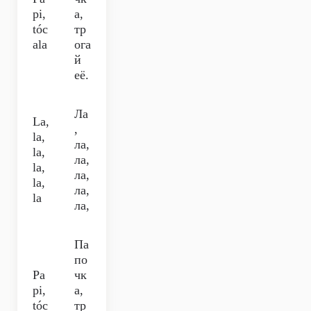
pi,
а,
tóc
тр
ala
ога
й
её.
Ла
La,
,
la,
ла,
la,
ла,
la,
ла,
la,
ла,
la
ла,
Па
по
Pa
чк
pi,
а,
tóc
тр