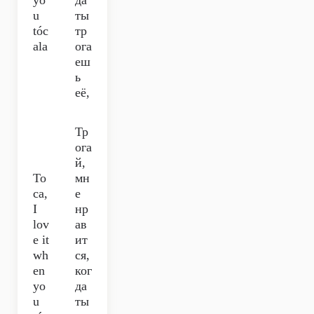
yo
да
u
ты
tóc
тр
ala
ога
еш
ь
её,
Тр
ога
й,
To
мн
ca,
е
I
нр
lov
ав
e it
ит
wh
ся,
en
ког
yo
да
u
ты