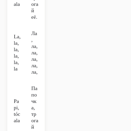
ala
ога
й
её.
Ла
La,
,
la,
ла,
la,
ла,
la,
ла,
la,
ла,
la
ла,
Па
по
Pa
чк
pi,
а,
tóc
тр
ala
ога
й