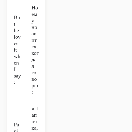
Но
ем
Bu
у
t
нр
he
ав
lov
ит
es
ся,
it
ког
wh
да
en
я
I
го
say
во
:
рю
:
«П
ап
оч
Pa
ка,
pi,