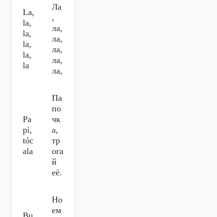
Ла
La,
,
la,
ла,
la,
ла,
la,
ла,
la,
ла,
la
ла,
Па
по
Pa
чк
pi,
а,
tóc
тр
ala
ога
й
её.
Но
ем
Bu