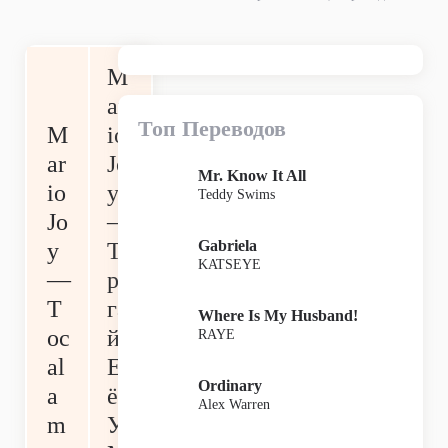
M
ar
Топ Переводов
M
io
ar
Jo
Mr. Know It All
io
y
Teddy Swims
Jo
—
Gabriela
y
Т
KATSEYE
—
ро
T
га
Where Is My Husband!
oc
й
RAYE
al
Е
Ordinary
a
ё
Alex Warren
m
У