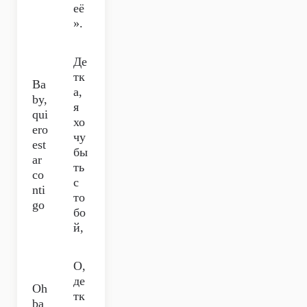
её
».
Де
тк
Ba
а,
by,
я
qui
хо
ero
чу
est
бы
ar
ть
co
с
nti
то
go
бо
й,
О,
де
Oh
тк
ba