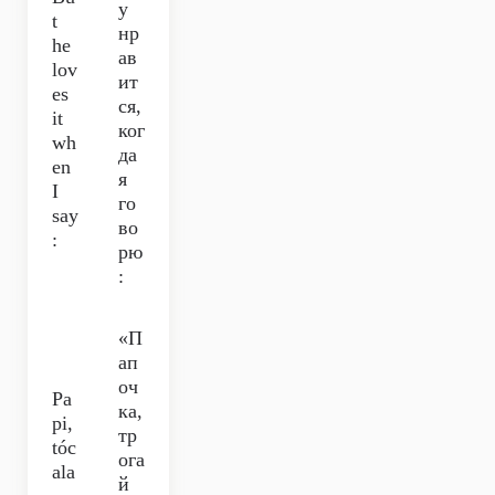
у
t
нр
he
ав
lov
ит
es
ся,
it
ког
wh
да
en
я
I
го
say
во
:
рю
:
«П
ап
оч
Pa
ка,
pi,
тр
tóc
ога
ala
й