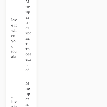
М
не
нр
I
ав
lov
ит
e it
ся,
wh
ког
en
да
yo
ты
u
тр
tóc
ога
ala
еш
ь
её,
М
не
нр
I
ав
lov
ит
e it