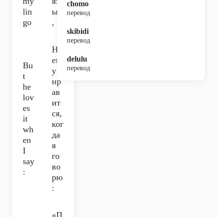
my
яз
chomo
lin
ык
перевод
go
,
skibidi
перевод
Но
delulu
ем
Bu
перевод
у
t
нр
he
ав
lov
ит
es
ся,
it
ког
wh
да
en
я
I
го
say
во
:
рю
:
«П