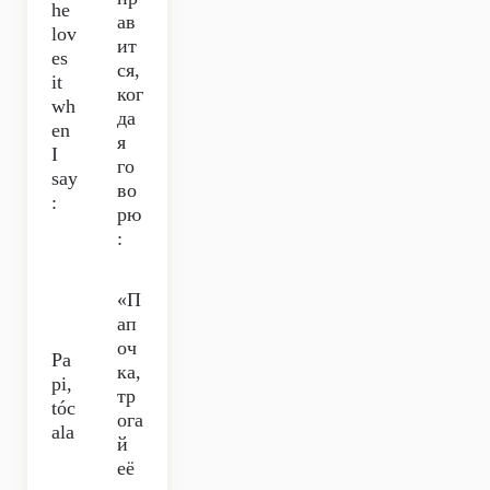
he
ав
lov
ит
es
ся,
it
ког
wh
да
en
я
I
го
say
во
:
рю
:
«П
ап
оч
Pa
ка,
pi,
тр
tóc
ога
ala
й
её