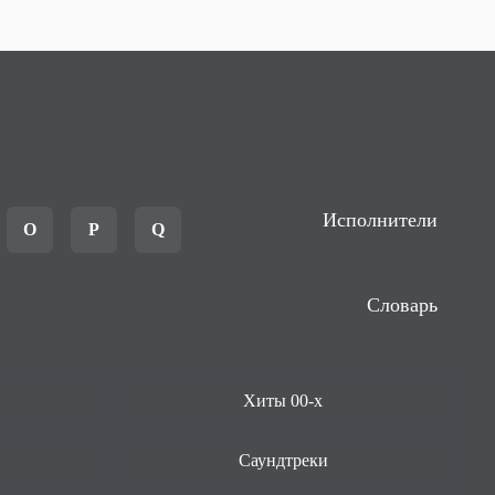
Исполнители
O
P
Q
Словарь
Хиты 00-х
Саундтреки