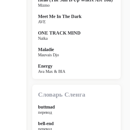
Mizmo
Meet Me In The Dark
AVE
ONE TRACK MIND
Naïka
Maladie
Mauvais Djo
Energy
Ava Max & BIA
Словарь Сленга
buttmad
перевод
bell-end
перевод