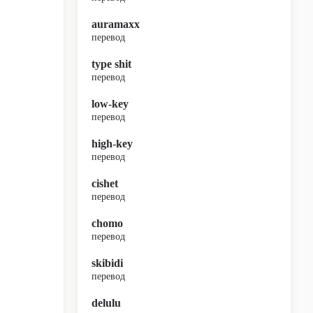
auramaxx
перевод
type shit
перевод
low-key
перевод
high-key
перевод
cishet
перевод
chomo
перевод
skibidi
перевод
delulu