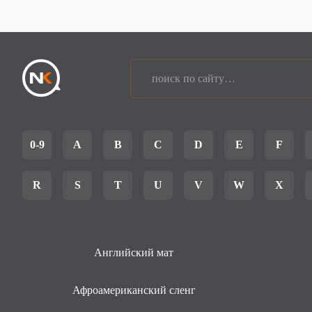
0-9
A
B
C
D
E
F
R
S
T
U
V
W
X
Английский мат
Афроамериканский сленг