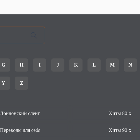
G
H
I
J
K
L
M
N
Y
Z
Лондонский сленг
Хиты 80-х
Переводы для себя
Хиты 90-х