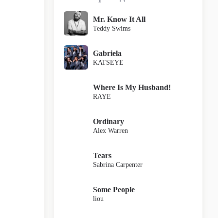
Mr. Know It All
Teddy Swims
Gabriela
KATSEYE
Where Is My Husband!
RAYE
Ordinary
Alex Warren
Tears
Sabrina Carpenter
Some People
liou