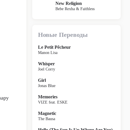
New Religion
Bebe Rexha & Faithless
Новые Переводы
Le Petit Pêcheur
Manon Lisa
Whisper
Joel Corry
Girl
Jonas Blue
Memories
жару
VIZE feat. ESKE
Magnetic
The Bausa
Hello (The Sun Is Up Where Are You)