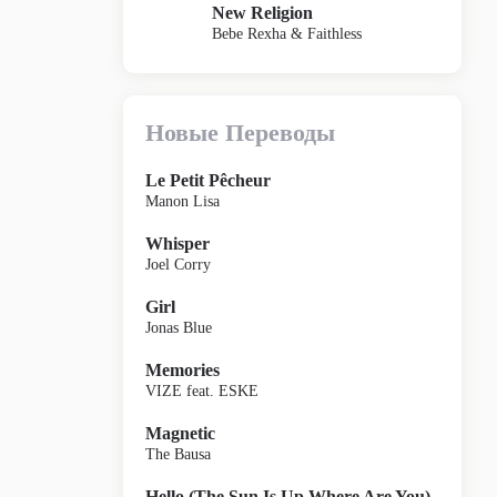
New Religion
Bebe Rexha & Faithless
Новые Переводы
Le Petit Pêcheur
Manon Lisa
Whisper
Joel Corry
Girl
Jonas Blue
Memories
VIZE feat. ESKE
Magnetic
The Bausa
Hello (The Sun Is Up Where Are You)