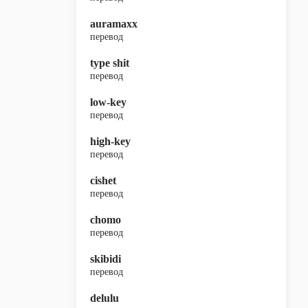
auramaxx
перевод
type shit
перевод
low-key
перевод
high-key
перевод
cishet
перевод
chomo
перевод
skibidi
перевод
delulu