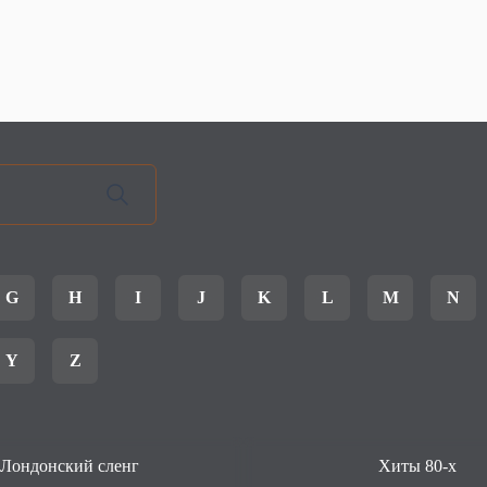
G
H
I
J
K
L
M
N
Y
Z
Лондонский сленг
Хиты 80-х