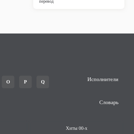
перевод
Исполнители
O
P
Q
Словарь
Хиты 00-х