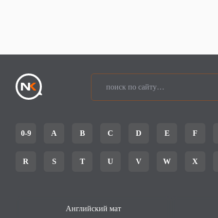
0-9
A
B
C
D
E
F
R
S
T
U
V
W
X
Английский мат