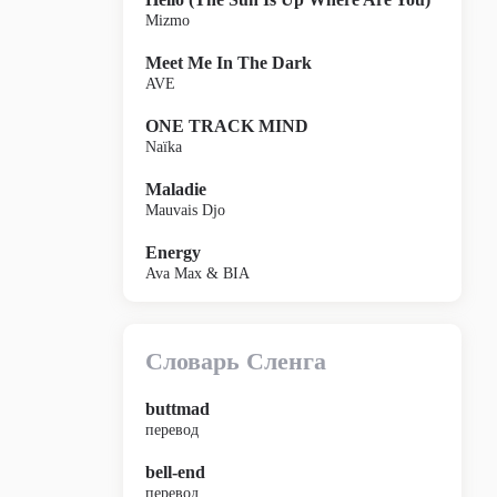
Mizmo
Meet Me In The Dark
AVE
ONE TRACK MIND
Naïka
Maladie
Mauvais Djo
Energy
Ava Max & BIA
Словарь Сленга
buttmad
перевод
bell-end
перевод